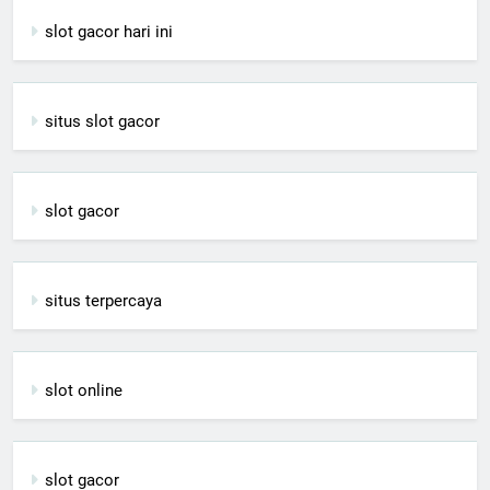
slot gacor hari ini
situs slot gacor
slot gacor
situs terpercaya
slot online
slot gacor