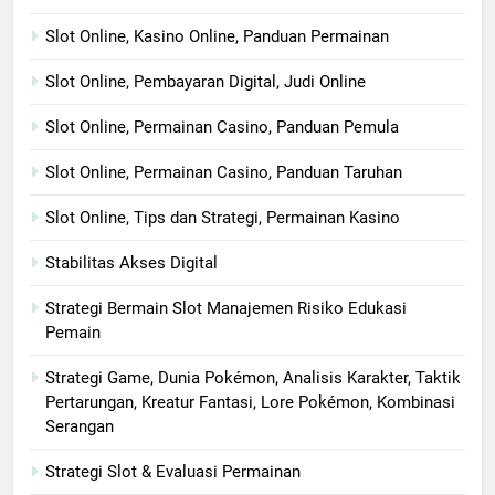
Slot Online, Kasino Online, Panduan Permainan
Slot Online, Pembayaran Digital, Judi Online
Slot Online, Permainan Casino, Panduan Pemula
Slot Online, Permainan Casino, Panduan Taruhan
Slot Online, Tips dan Strategi, Permainan Kasino
Stabilitas Akses Digital
Strategi Bermain Slot Manajemen Risiko Edukasi
Pemain
Strategi Game, Dunia Pokémon, Analisis Karakter, Taktik
Pertarungan, Kreatur Fantasi, Lore Pokémon, Kombinasi
Serangan
Strategi Slot & Evaluasi Permainan