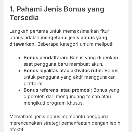
1. Pahami Jenis Bonus yang
Tersedia
Langkah pertama untuk memaksimalkan fitur
bonus adalah
mengetahui jenis bonus yang
ditawarkan
. Beberapa kategori umum meliputi:
Bonus pendaftaran:
Bonus yang diberikan
saat pengguna baru membuat akun.
Bonus loyalitas atau aktivitas rutin:
Bonus
untuk pengguna yang aktif menggunakan
platform.
Bonus referensi atau promosi:
Bonus yang
diperoleh dari mengundang teman atau
mengikuti program khusus.
Memahami jenis bonus membantu pengguna
merencanakan strategi pemanfaatan dengan lebih
efektif.