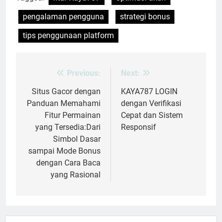
pengalaman pengguna
strategi bonus
tips penggunaan platform
Previous:
Next:
Post
navigation
Situs Gacor dengan
KAYA787 LOGIN
Panduan Memahami
dengan Verifikasi
Fitur Permainan
Cepat dan Sistem
yang Tersedia:Dari
Responsif
Simbol Dasar
sampai Mode Bonus
dengan Cara Baca
yang Rasional