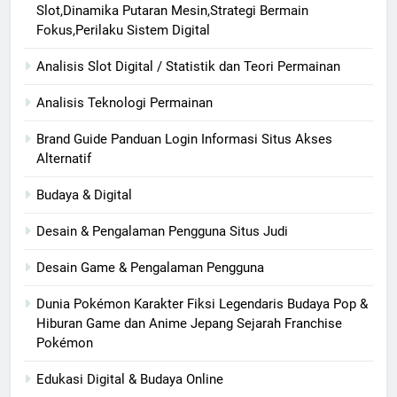
Slot,Dinamika Putaran Mesin,Strategi Bermain
Fokus,Perilaku Sistem Digital
Analisis Slot Digital / Statistik dan Teori Permainan
Analisis Teknologi Permainan
Brand Guide Panduan Login Informasi Situs Akses
Alternatif
Budaya & Digital
Desain & Pengalaman Pengguna Situs Judi
Desain Game & Pengalaman Pengguna
Dunia Pokémon Karakter Fiksi Legendaris Budaya Pop &
Hiburan Game dan Anime Jepang Sejarah Franchise
Pokémon
Edukasi Digital & Budaya Online