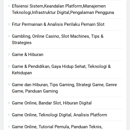
Efisiensi Sistem,Keandalan Platform,Manajemen
Teknologi,Infrastruktur Digital,Pengalaman Pengguna
Fitur Permainan & Analisis Perilaku Pemain Slot
Gambling, Online Casino, Slot Machines, Tips &
Strategies
Game & Hiburan
Game & Pendidikan, Gaya Hidup Sehat, Teknologi &
Kehidupan
Game dan Hiburan, Tips Gaming, Strategi Game, Genre
Game, Panduan Gaming
Game Online, Bandar Slot, Hiburan Digital
Game Online, Teknologi Digital, Analisis Platform
Game Online, Tutorial Pemula, Panduan Teknis,