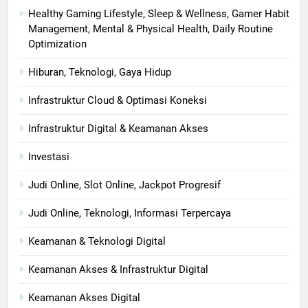
Healthy Gaming Lifestyle, Sleep & Wellness, Gamer Habit
Management, Mental & Physical Health, Daily Routine
Optimization
Hiburan, Teknologi, Gaya Hidup
Infrastruktur Cloud & Optimasi Koneksi
Infrastruktur Digital & Keamanan Akses
Investasi
Judi Online, Slot Online, Jackpot Progresif
Judi Online, Teknologi, Informasi Terpercaya
Keamanan & Teknologi Digital
Keamanan Akses & Infrastruktur Digital
Keamanan Akses Digital