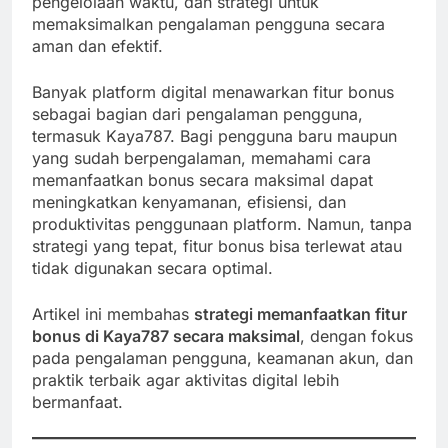
pengelolaan waktu, dan strategi untuk
memaksimalkan pengalaman pengguna secara
aman dan efektif.
Banyak platform digital menawarkan fitur bonus
sebagai bagian dari pengalaman pengguna,
termasuk Kaya787. Bagi pengguna baru maupun
yang sudah berpengalaman, memahami cara
memanfaatkan bonus secara maksimal dapat
meningkatkan kenyamanan, efisiensi, dan
produktivitas penggunaan platform. Namun, tanpa
strategi yang tepat, fitur bonus bisa terlewat atau
tidak digunakan secara optimal.
Artikel ini membahas
strategi memanfaatkan fitur
bonus di Kaya787 secara maksimal
, dengan fokus
pada pengalaman pengguna, keamanan akun, dan
praktik terbaik agar aktivitas digital lebih
bermanfaat.