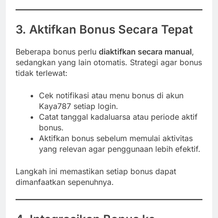
3. Aktifkan Bonus Secara Tepat
Beberapa bonus perlu
diaktifkan secara manual
,
sedangkan yang lain otomatis. Strategi agar bonus
tidak terlewat:
Cek notifikasi atau menu bonus di akun
Kaya787 setiap login.
Catat tanggal kadaluarsa atau periode aktif
bonus.
Aktifkan bonus sebelum memulai aktivitas
yang relevan agar penggunaan lebih efektif.
Langkah ini memastikan setiap bonus dapat
dimanfaatkan sepenuhnya.