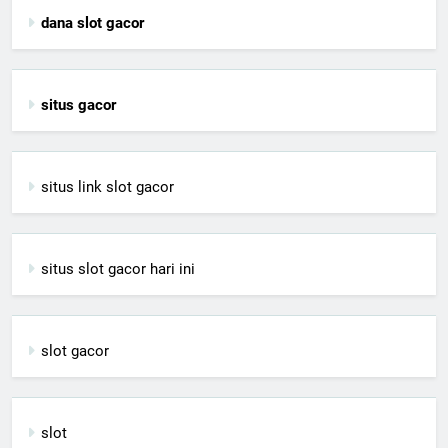
dana slot gacor
situs gacor
situs link slot gacor
situs slot gacor hari ini
slot gacor
slot