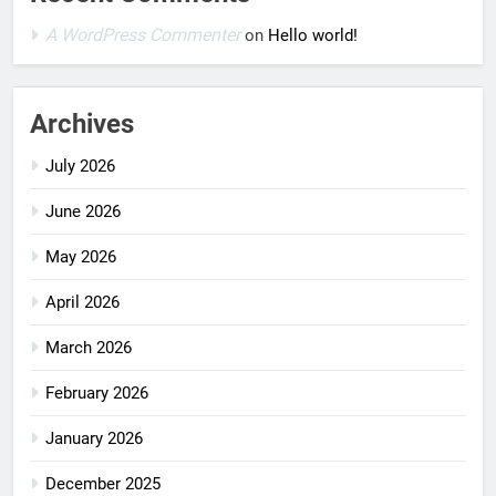
A WordPress Commenter
on
Hello world!
Archives
July 2026
June 2026
May 2026
April 2026
March 2026
February 2026
January 2026
December 2025