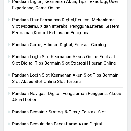
Panduan Digital, Keamanan Akun, Tips Teknologi, User
Experience, Game Online
Panduan Fitur Permainan Digital,Edukasi Mekanisme
Slot Modern,UX dan Interaksi Pengguna,Literasi Sistem
Permainan,Kontrol Kebiasaan Pengguna
Panduan Game, Hiburan Digital, Edukasi Gaming
Panduan Login Slot Keamanan Akses Online Edukasi
Slot Digital Tips Bermain Slot Strategi Hiburan Online
Panduan Login Slot Keamanan Akun Slot Tips Bermain
Slot Akses Slot Online Slot Terbaru
Panduan Navigasi Digital, Pengalaman Pengguna, Akses
Akun Harian
Panduan Pemain / Strategi & Tips / Edukasi Slot
Panduan Pemula dan Pendaftaran Akun Digital