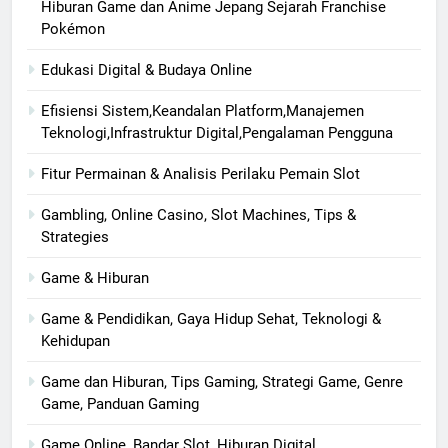
Hiburan Game dan Anime Jepang Sejarah Franchise
Pokémon
Edukasi Digital & Budaya Online
Efisiensi Sistem,Keandalan Platform,Manajemen
Teknologi,Infrastruktur Digital,Pengalaman Pengguna
Fitur Permainan & Analisis Perilaku Pemain Slot
Gambling, Online Casino, Slot Machines, Tips &
Strategies
Game & Hiburan
Game & Pendidikan, Gaya Hidup Sehat, Teknologi &
Kehidupan
Game dan Hiburan, Tips Gaming, Strategi Game, Genre
Game, Panduan Gaming
Game Online, Bandar Slot, Hiburan Digital