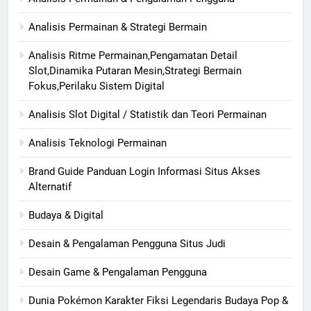
Analisis Permainan & Strategi Bermain
Analisis Ritme Permainan,Pengamatan Detail
Slot,Dinamika Putaran Mesin,Strategi Bermain
Fokus,Perilaku Sistem Digital
Analisis Slot Digital / Statistik dan Teori Permainan
Analisis Teknologi Permainan
Brand Guide Panduan Login Informasi Situs Akses
Alternatif
Budaya & Digital
Desain & Pengalaman Pengguna Situs Judi
Desain Game & Pengalaman Pengguna
Dunia Pokémon Karakter Fiksi Legendaris Budaya Pop &