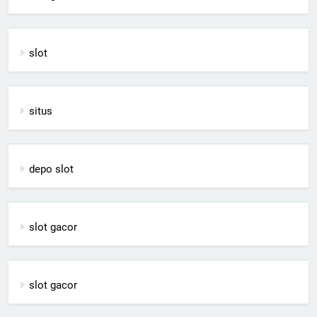
slot
situs
depo slot
slot gacor
slot gacor