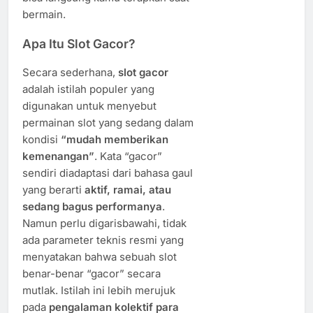
bermain.
Apa Itu Slot Gacor?
Secara sederhana,
slot gacor
adalah istilah populer yang
digunakan untuk menyebut
permainan slot yang sedang dalam
kondisi
“mudah memberikan
kemenangan”
. Kata “gacor”
sendiri diadaptasi dari bahasa gaul
yang berarti
aktif, ramai, atau
sedang bagus performanya
.
Namun perlu digarisbawahi, tidak
ada parameter teknis resmi yang
menyatakan bahwa sebuah slot
benar-benar “gacor” secara
mutlak. Istilah ini lebih merujuk
pada
pengalaman kolektif para