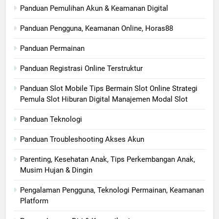
Panduan Pemulihan Akun & Keamanan Digital
Panduan Pengguna, Keamanan Online, Horas88
Panduan Permainan
Panduan Registrasi Online Terstruktur
Panduan Slot Mobile Tips Bermain Slot Online Strategi
Pemula Slot Hiburan Digital Manajemen Modal Slot
Panduan Teknologi
Panduan Troubleshooting Akses Akun
Parenting, Kesehatan Anak, Tips Perkembangan Anak,
Musim Hujan & Dingin
Pengalaman Pengguna, Teknologi Permainan, Keamanan
Platform