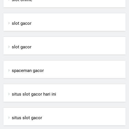
slot gacor
slot gacor
spaceman gacor
situs slot gacor hari ini
situs slot gacor