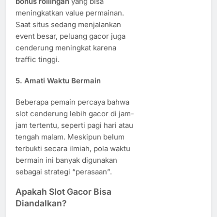
bonus rollingan
yang bisa
meningkatkan value permainan.
Saat situs sedang menjalankan
event besar, peluang gacor juga
cenderung meningkat karena
traffic tinggi.
5.
Amati Waktu Bermain
Beberapa pemain percaya bahwa
slot cenderung lebih gacor di jam-
jam tertentu, seperti pagi hari atau
tengah malam. Meskipun belum
terbukti secara ilmiah, pola waktu
bermain ini banyak digunakan
sebagai strategi “perasaan”.
Apakah Slot Gacor Bisa
Diandalkan?