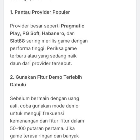
1.
Pantau Provider Populer
Provider besar seperti
Pragmatic
Play
,
PG Soft
,
Habanero
, dan
Slot88
sering merilis game dengan
performa tinggi. Periksa game
terbaru atau yang sedang naik
daun dari provider tersebut.
2.
Gunakan Fitur Demo Terlebih
Dahulu
Sebelum bermain dengan uang
asli, coba gunakan mode demo
untuk menguji frekuensi
kemenangan dan fitur-fitur dalam
50–100 putaran pertama. Jika
game terasa ringan dan banyak