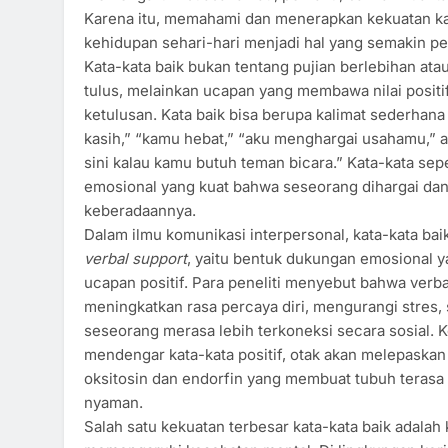
Karena itu, memahami dan menerapkan kekuatan ka
kehidupan sehari-hari menjadi hal yang semakin pe
Kata-kata baik bukan tentang pujian berlebihan ata
tulus, melainkan ucapan yang membawa nilai positif
ketulusan. Kata baik bisa berupa kalimat sederhana 
kasih,” “kamu hebat,” “aku menghargai usahamu,” a
sini kalau kamu butuh teman bicara.” Kata-kata sepe
emosional yang kuat bahwa seseorang dihargai dan
keberadaannya.
Dalam ilmu komunikasi interpersonal, kata-kata bai
verbal support
, yaitu bentuk dukungan emosional y
ucapan positif. Para peneliti menyebut bahwa verba
meningkatkan rasa percaya diri, mengurangi stres,
seseorang merasa lebih terkoneksi secara sosial. 
mendengar kata-kata positif, otak akan melepaskan
oksitosin dan endorfin yang membuat tubuh terasa 
nyaman.
Salah satu kekuatan terbesar kata-kata baik adal