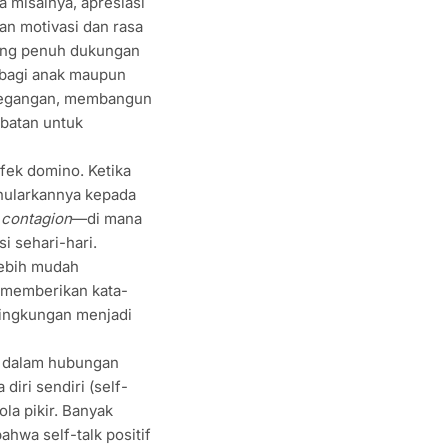
 misalnya, apresiasi
an motivasi dan rasa
yang penuh dukungan
 bagi anak maupun
etegangan, membangun
batan untuk
efek domino. Ketika
nularkannya kepada
 contagion
—di mana
i sehari-hari.
lebih mudah
 memberikan kata-
 lingkungan menjadi
at dalam hubungan
diri sendiri (self-
la pikir. Banyak
ahwa self-talk positif