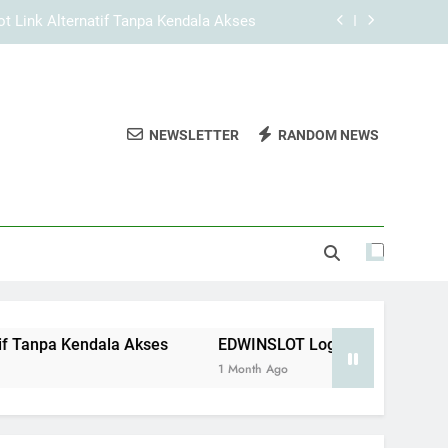
 Link Alternatif Tanpa Kendala Akses
es dari Sisi Kecepatan dan Kemudahan
ilih Akses yang Tepat untuk Pengguna
NEWSLETTER
RANDOM NEWS
 yang Stabil untuk Akses Lebih Lancar
 Link Alternatif Tanpa Kendala Akses
ta. Untuk Pengalaman Kuliner Yang Otentik.
es dari Sisi Kecepatan dan Kemudahan
ilih Akses yang Tepat untuk Pengguna
dala Akses
EDWINSLOT Login: Analisis Akses dari Sis
1 Month Ago