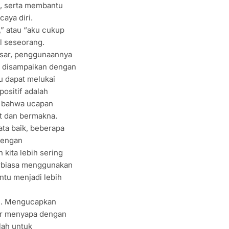
, serta membantu
aya diri.
,” atau “aku cukup
l seseorang.
esar, penggunaannya
un disampaikan dengan
ru dapat melukai
positif adalah
n bahwa ucapan
at dan bermakna.
ta baik, beberapa
dengan
kita lebih sering
erbiasa menggunakan
ntu menjadi lebih
ri. Mengucapkan
dar menyapa dengan
lah untuk