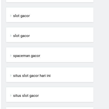
slot gacor
slot gacor
spaceman gacor
situs slot gacor hari ini
situs slot gacor