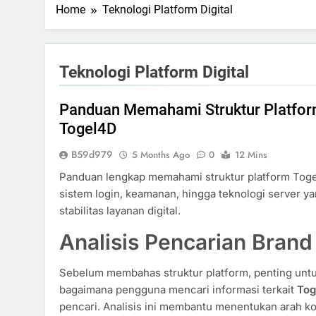
Home
Teknologi Platform Digital
Teknologi Platform Digital
Panduan Memahami Struktur Platfor
Togel4D
B59d979
5 Months Ago
0
12 Mins
Panduan lengkap memahami struktur platform Togel
sistem login, keamanan, hingga teknologi server 
stabilitas layanan digital.
Analisis Pencarian Brand
Sebelum membahas struktur platform, penting un
bagaimana pengguna mencari informasi terkait
Tog
pencari. Analisis ini membantu menentukan arah k