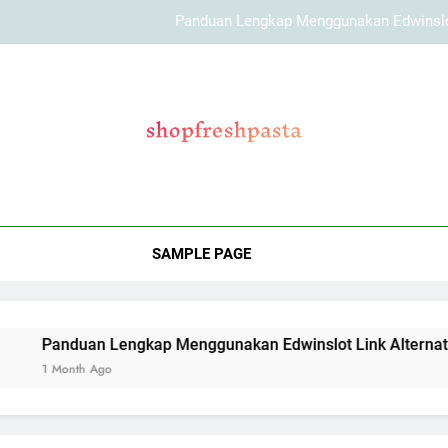
Panduan Lengkap Menggunakan Edwinslot
EDWINSLOT Login: Analisis Aks
Login Edwinslot dan Pentingnya Mem
TIARA4D Login dan Pentingnya Koneksi Internet
p Fresh Pasta
Panduan Lengkap Menggunakan Edwinslot
asta Segar Dan Bahan Masakan Khas Italia Dari Shop Fresh Pas
EDWINSLOT Login: Analisis Aks
SAMPLE PAGE
Login Edwinslot dan Pentingnya Mem
n Lengkap Menggunakan Edwinslot Link Alternatif Tanpa Ken
 Ago