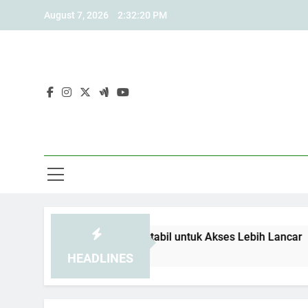
Skip
August 7, 2026
2:32:21 PM
to
content
Sho
Nikmati P
 Internet yang Stabil untuk Akses Lebih Lancar
Pandua
1 Month
HEADLINES