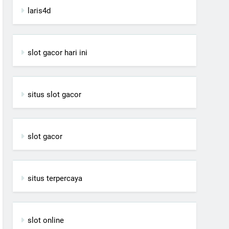
laris4d
slot gacor hari ini
situs slot gacor
slot gacor
situs terpercaya
slot online