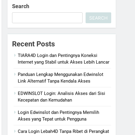
Search
SEARCH
Recent Posts
TIARA4D Login dan Pentingnya Koneksi
Internet yang Stabil untuk Akses Lebih Lancar
Panduan Lengkap Menggunakan Edwinslot
Link Alternatif Tanpa Kendala Akses
EDWINSLOT Login: Analisis Akses dari Sisi
Kecepatan dan Kemudahan
Login Edwinslot dan Pentingnya Memilih
Akses yang Tepat untuk Pengguna
Cara Login Lebah4D Tanpa Ribet di Perangkat