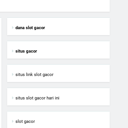
dana slot gacor
situs gacor
situs link slot gacor
situs slot gacor hari ini
slot gacor