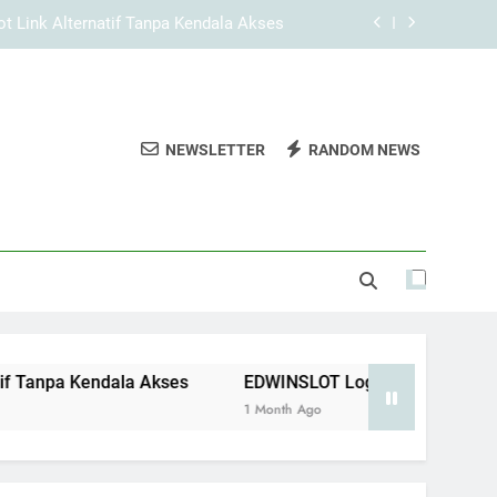
 Link Alternatif Tanpa Kendala Akses
es dari Sisi Kecepatan dan Kemudahan
ilih Akses yang Tepat untuk Pengguna
NEWSLETTER
RANDOM NEWS
 yang Stabil untuk Akses Lebih Lancar
 Link Alternatif Tanpa Kendala Akses
ta. Untuk Pengalaman Kuliner Yang Otentik.
es dari Sisi Kecepatan dan Kemudahan
ilih Akses yang Tepat untuk Pengguna
dala Akses
EDWINSLOT Login: Analisis Akses dari Sis
1 Month Ago