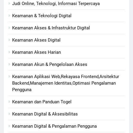
Judi Online, Teknologi, Informasi Terpercaya
Keamanan & Teknologi Digital
Keamanan Akses & Infrastruktur Digital
Keamanan Akses Digital
Keamanan Akses Harian
Keamanan Akun & Pengelolaan Akses
Keamanan Aplikasi Web,Rekayasa Frontend,Arsitektur
Backend,Manajemen Identitas,Optimasi Pengalaman
Pengguna
Keamanan dan Panduan Togel
Keamanan Digital & Aksesibilitas
Keamanan Digital & Pengalaman Pengguna