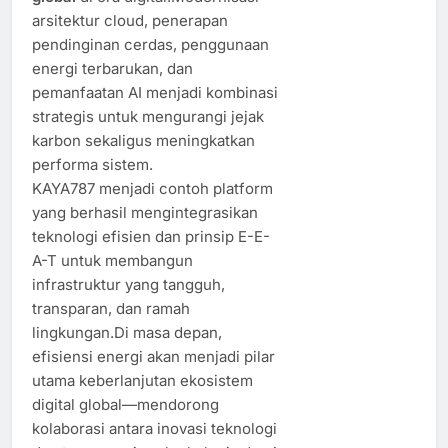
arsitektur cloud, penerapan
pendinginan cerdas, penggunaan
energi terbarukan, dan
pemanfaatan AI menjadi kombinasi
strategis untuk mengurangi jejak
karbon sekaligus meningkatkan
performa sistem.
KAYA787 menjadi contoh platform
yang berhasil mengintegrasikan
teknologi efisien dan prinsip E-E-
A-T untuk membangun
infrastruktur yang tangguh,
transparan, dan ramah
lingkungan.Di masa depan,
efisiensi energi akan menjadi pilar
utama keberlanjutan ekosistem
digital global—mendorong
kolaborasi antara inovasi teknologi