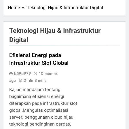
Home
Teknologi Hijau & Infrastruktur Digital
Teknologi Hijau & Infrastruktur
Digital
Efisiensi Energi pada
Infrastruktur Slot Global
b59d979
10 months
ago
0
8 mins
Kajian mendalam tentang
bagaimana efisiensi energi
diterapkan pada infrastruktur slot
global.Mengulas optimalisasi
server, penggunaan cloud hijau,
teknologi pendinginan cerdas,