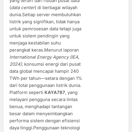
yang terdiri dari ribuan pusat data
(
data center
) di berbagai wilayah
dunia.Setiap server membutuhkan
listrik yang signifikan, tidak hanya
untuk pemrosesan data tetapi juga
untuk sistem pendingin yang
menjaga kestabilan suhu
perangkat keras.Menurut laporan
International Energy Agency (IEA,
2024)
, konsumsi energi dari pusat
data global mencapai hampir 240
TWh per tahun—setara dengan 1%
dari total penggunaan listrik dunia.
Platform seperti
KAYA787
, yang
melayani pengguna secara lintas
benua, menghadapi tantangan
besar dalam menyeimbangkan
performa sistem dengan efisiensi
daya tinggi.Penggunaan teknologi