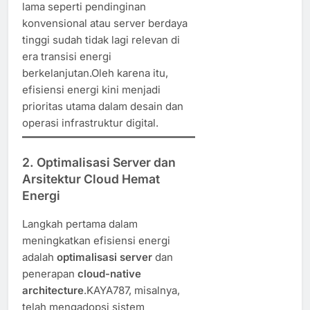
lama seperti pendinginan
konvensional atau server berdaya
tinggi sudah tidak lagi relevan di
era transisi energi
berkelanjutan.Oleh karena itu,
efisiensi energi kini menjadi
prioritas utama dalam desain dan
operasi infrastruktur digital.
2. Optimalisasi Server dan
Arsitektur Cloud Hemat
Energi
Langkah pertama dalam
meningkatkan efisiensi energi
adalah
optimalisasi server
dan
penerapan
cloud-native
architecture
.KAYA787, misalnya,
telah mengadopsi sistem