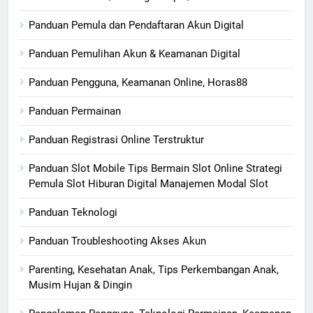
Panduan Pemula dan Pendaftaran Akun Digital
Panduan Pemulihan Akun & Keamanan Digital
Panduan Pengguna, Keamanan Online, Horas88
Panduan Permainan
Panduan Registrasi Online Terstruktur
Panduan Slot Mobile Tips Bermain Slot Online Strategi
Pemula Slot Hiburan Digital Manajemen Modal Slot
Panduan Teknologi
Panduan Troubleshooting Akses Akun
Parenting, Kesehatan Anak, Tips Perkembangan Anak,
Musim Hujan & Dingin