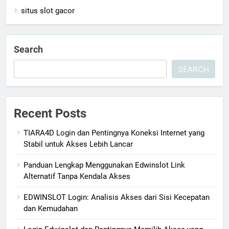
situs slot gacor
Search
SEARCH
Recent Posts
TIARA4D Login dan Pentingnya Koneksi Internet yang
Stabil untuk Akses Lebih Lancar
Panduan Lengkap Menggunakan Edwinslot Link
Alternatif Tanpa Kendala Akses
EDWINSLOT Login: Analisis Akses dari Sisi Kecepatan
dan Kemudahan