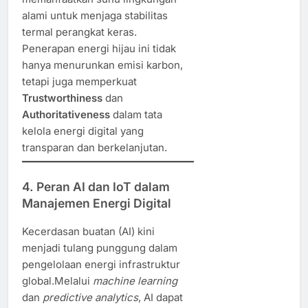
alami untuk menjaga stabilitas
termal perangkat keras.
Penerapan energi hijau ini tidak
hanya menurunkan emisi karbon,
tetapi juga memperkuat
Trustworthiness
dan
Authoritativeness
dalam tata
kelola energi digital yang
transparan dan berkelanjutan.
4. Peran AI dan IoT dalam
Manajemen Energi Digital
Kecerdasan buatan (AI) kini
menjadi tulang punggung dalam
pengelolaan energi infrastruktur
global.Melalui
machine learning
dan
predictive analytics
, AI dapat