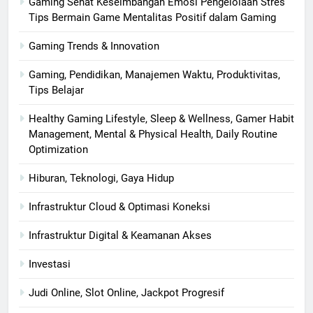
Gaming Sehat Keseimbangan Emosi Pengelolaan Stres
Tips Bermain Game Mentalitas Positif dalam Gaming
Gaming Trends & Innovation
Gaming, Pendidikan, Manajemen Waktu, Produktivitas,
Tips Belajar
Healthy Gaming Lifestyle, Sleep & Wellness, Gamer Habit
Management, Mental & Physical Health, Daily Routine
Optimization
Hiburan, Teknologi, Gaya Hidup
Infrastruktur Cloud & Optimasi Koneksi
Infrastruktur Digital & Keamanan Akses
Investasi
Judi Online, Slot Online, Jackpot Progresif