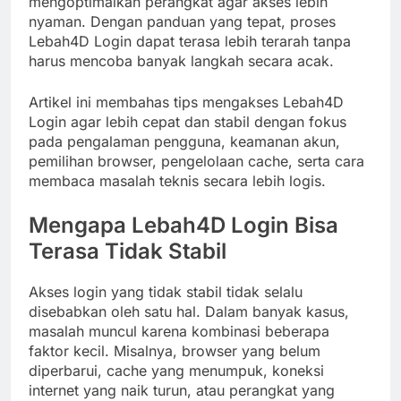
mengoptimalkan perangkat agar akses lebih
nyaman. Dengan panduan yang tepat, proses
Lebah4D Login dapat terasa lebih terarah tanpa
harus mencoba banyak langkah secara acak.
Artikel ini membahas tips mengakses Lebah4D
Login agar lebih cepat dan stabil dengan fokus
pada pengalaman pengguna, keamanan akun,
pemilihan browser, pengelolaan cache, serta cara
membaca masalah teknis secara lebih logis.
Mengapa Lebah4D Login Bisa
Terasa Tidak Stabil
Akses login yang tidak stabil tidak selalu
disebabkan oleh satu hal. Dalam banyak kasus,
masalah muncul karena kombinasi beberapa
faktor kecil. Misalnya, browser yang belum
diperbarui, cache yang menumpuk, koneksi
internet yang naik turun, atau perangkat yang