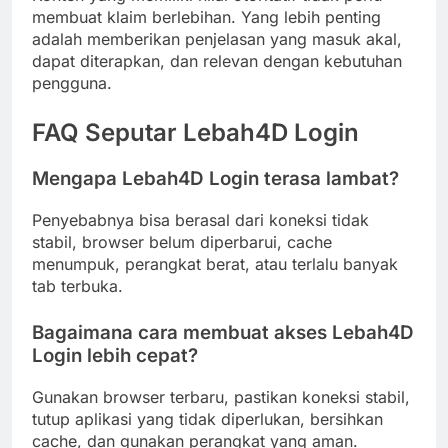
membuat klaim berlebihan. Yang lebih penting
adalah memberikan penjelasan yang masuk akal,
dapat diterapkan, dan relevan dengan kebutuhan
pengguna.
FAQ Seputar Lebah4D Login
Mengapa Lebah4D Login terasa lambat?
Penyebabnya bisa berasal dari koneksi tidak
stabil, browser belum diperbarui, cache
menumpuk, perangkat berat, atau terlalu banyak
tab terbuka.
Bagaimana cara membuat akses Lebah4D
Login lebih cepat?
Gunakan browser terbaru, pastikan koneksi stabil,
tutup aplikasi yang tidak diperlukan, bersihkan
cache, dan gunakan perangkat yang aman.