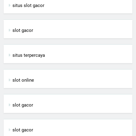
situs slot gacor
slot gacor
situs terpercaya
slot online
slot gacor
slot gacor