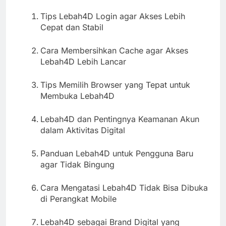
Tips Lebah4D Login agar Akses Lebih
Cepat dan Stabil
Cara Membersihkan Cache agar Akses
Lebah4D Lebih Lancar
Tips Memilih Browser yang Tepat untuk
Membuka Lebah4D
Lebah4D dan Pentingnya Keamanan Akun
dalam Aktivitas Digital
Panduan Lebah4D untuk Pengguna Baru
agar Tidak Bingung
Cara Mengatasi Lebah4D Tidak Bisa Dibuka
di Perangkat Mobile
Lebah4D sebagai Brand Digital yang