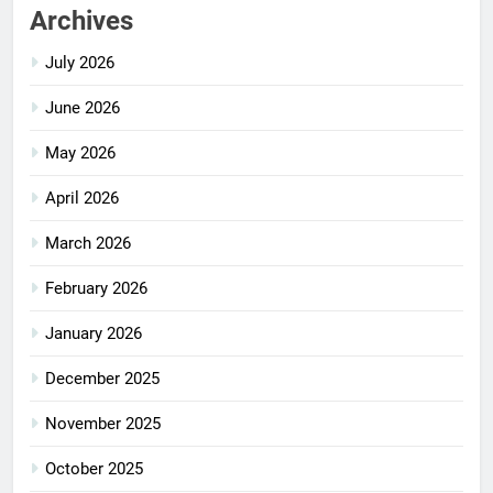
Archives
July 2026
June 2026
May 2026
April 2026
March 2026
February 2026
January 2026
December 2025
November 2025
October 2025