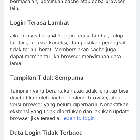
bermasalah, bersihkan cache atau coba browser
lain.
Login Terasa Lambat
Jika proses Lebah4D Login terasa lambat, tutup
tab lain, periksa koneksi, dan pastikan perangkat
tidak terlalu berat. Membersihkan cache juga
dapat membantu jika browser menyimpan data
lama.
Tampilan Tidak Sempurna
Tampilan yang berantakan atau tidak lengkap bisa
disebabkan oleh cache, ekstensi browser, atau
versi browser yang belum diperbarui. Nonaktifkan
ekstensi yang tidak diperlukan dan lakukan update
browser jika tersedia.
lebah4d login
Data Login Tidak Terbaca