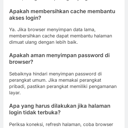
Apakah membersihkan cache membantu
akses login?
Ya. Jika browser menyimpan data lama,
membersihkan cache dapat membantu halaman
dimuat ulang dengan lebih baik.
Apakah aman menyimpan password di
browser?
Sebaiknya hindari menyimpan password di
perangkat umum. Jika memakai perangkat
pribadi, pastikan perangkat memiliki pengamanan
layar.
Apa yang harus dilakukan jika halaman
login tidak terbuka?
Periksa koneksi, refresh halaman, coba browser