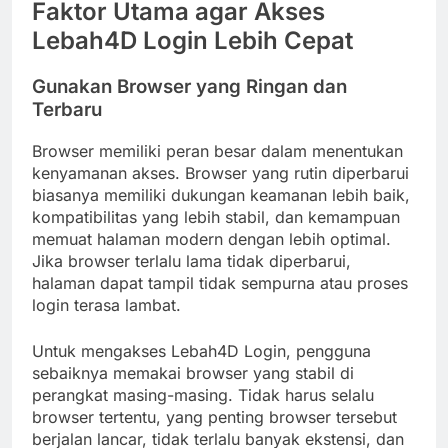
Faktor Utama agar Akses
Lebah4D Login Lebih Cepat
Gunakan Browser yang Ringan dan
Terbaru
Browser memiliki peran besar dalam menentukan
kenyamanan akses. Browser yang rutin diperbarui
biasanya memiliki dukungan keamanan lebih baik,
kompatibilitas yang lebih stabil, dan kemampuan
memuat halaman modern dengan lebih optimal.
Jika browser terlalu lama tidak diperbarui,
halaman dapat tampil tidak sempurna atau proses
login terasa lambat.
Untuk mengakses Lebah4D Login, pengguna
sebaiknya memakai browser yang stabil di
perangkat masing-masing. Tidak harus selalu
browser tertentu, yang penting browser tersebut
berjalan lancar, tidak terlalu banyak ekstensi, dan