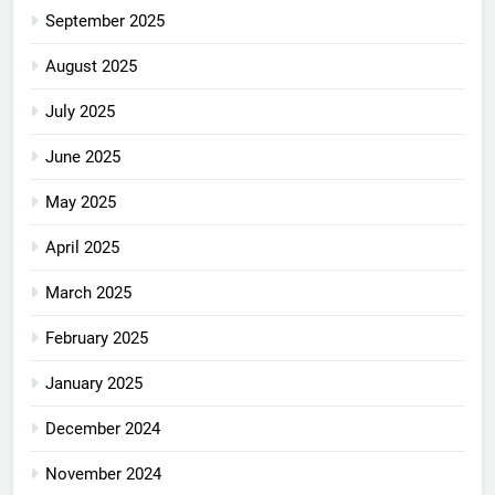
September 2025
August 2025
July 2025
June 2025
May 2025
April 2025
March 2025
February 2025
January 2025
December 2024
November 2024