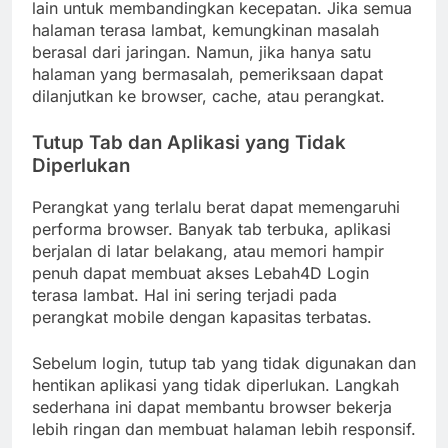
lain untuk membandingkan kecepatan. Jika semua
halaman terasa lambat, kemungkinan masalah
berasal dari jaringan. Namun, jika hanya satu
halaman yang bermasalah, pemeriksaan dapat
dilanjutkan ke browser, cache, atau perangkat.
Tutup Tab dan Aplikasi yang Tidak
Diperlukan
Perangkat yang terlalu berat dapat memengaruhi
performa browser. Banyak tab terbuka, aplikasi
berjalan di latar belakang, atau memori hampir
penuh dapat membuat akses Lebah4D Login
terasa lambat. Hal ini sering terjadi pada
perangkat mobile dengan kapasitas terbatas.
Sebelum login, tutup tab yang tidak digunakan dan
hentikan aplikasi yang tidak diperlukan. Langkah
sederhana ini dapat membantu browser bekerja
lebih ringan dan membuat halaman lebih responsif.