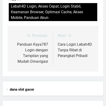
Lebah4D Login, Akses Cepat, Login Stabil,
Keamanan Browser, Optimasi Cache, Akses
Mobile, Panduan Akun
Previous:
Next:
Post
navigation
Panduan Kaya787
Cara Login Lebah4D
Login dengan
Tanpa Ribet di
Tampilan yang
Perangkat Pribadi
Mudah Dinavigasi
dana slot gacor