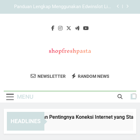
Skip
EDWINSLOT Login: Analisis Akses dari Sisi
to
Kecepatan dan Kemudahan
content
Login Edwinslot dan Pentingnya Memilih Akses
yang Tepat untuk Pengguna
TIARA4D Login dan Pentingnya Koneksi Internet
yang Stabil untuk Akses Lebih Lancar
Panduan Lengkap Menggunakan Edwinslot Link
Alternatif Tanpa Kendala Akses
EDWINSLOT Login: Analisis Akses dari Sisi
Kecepatan dan Kemudahan
Shop Fresh
Nikmati Pasta Segar Dan Bahan Masakan
Login Edwinslot dan Pentingnya Memilih Akses
NEWSLETTER
RANDOM NEWS
Pasta
yang Tepat untuk Pengguna
Khas Italia Dari Shop Fresh Pasta. Untuk
Pengalaman Kuliner Yang Otentik.
MENU
ARA4D Login dan Pentingnya Koneksi Internet yang Stabil unt
HEADLINES
Weeks Ago