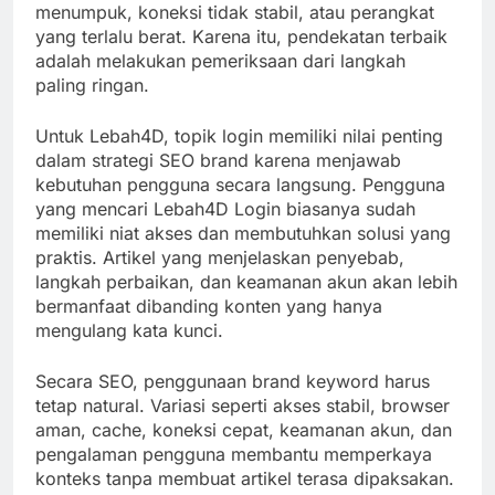
menumpuk, koneksi tidak stabil, atau perangkat
yang terlalu berat. Karena itu, pendekatan terbaik
adalah melakukan pemeriksaan dari langkah
paling ringan.
Untuk Lebah4D, topik login memiliki nilai penting
dalam strategi SEO brand karena menjawab
kebutuhan pengguna secara langsung. Pengguna
yang mencari Lebah4D Login biasanya sudah
memiliki niat akses dan membutuhkan solusi yang
praktis. Artikel yang menjelaskan penyebab,
langkah perbaikan, dan keamanan akun akan lebih
bermanfaat dibanding konten yang hanya
mengulang kata kunci.
Secara SEO, penggunaan brand keyword harus
tetap natural. Variasi seperti akses stabil, browser
aman, cache, koneksi cepat, keamanan akun, dan
pengalaman pengguna membantu memperkaya
konteks tanpa membuat artikel terasa dipaksakan.