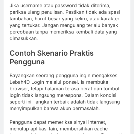
Jika username atau password tidak diterima,
periksa ulang penulisan. Pastikan tidak ada spasi
tambahan, huruf besar yang keliru, atau karakter
yang tertukar. Jangan mengulang terlalu banyak
percobaan tanpa memeriksa kembali data yang
dimasukkan.
Contoh Skenario Praktis
Pengguna
Bayangkan seorang pengguna ingin mengakses
Lebah4D Login melalui ponsel. Ia membuka
browser, tetapi halaman terasa berat dan tombol
login tidak langsung merespons. Dalam kondisi
seperti ini, langkah terbaik adalah tidak langsung
menyimpulkan bahwa akun bermasalah.
Pengguna dapat memeriksa sinyal internet,
menutup aplikasi lain, membersihkan cache