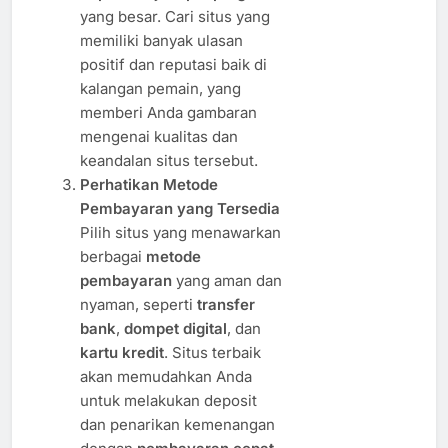
yang besar. Cari situs yang
memiliki banyak ulasan
positif dan reputasi baik di
kalangan pemain, yang
memberi Anda gambaran
mengenai kualitas dan
keandalan situs tersebut.
Perhatikan Metode
Pembayaran yang Tersedia
Pilih situs yang menawarkan
berbagai
metode
pembayaran
yang aman dan
nyaman, seperti
transfer
bank
,
dompet digital
, dan
kartu kredit
. Situs terbaik
akan memudahkan Anda
untuk melakukan deposit
dan penarikan kemenangan