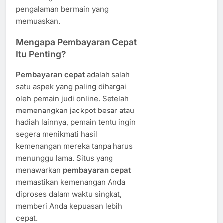
pengalaman bermain yang
memuaskan.
Mengapa Pembayaran Cepat
Itu Penting?
Pembayaran cepat
adalah salah
satu aspek yang paling dihargai
oleh pemain judi online. Setelah
memenangkan jackpot besar atau
hadiah lainnya, pemain tentu ingin
segera menikmati hasil
kemenangan mereka tanpa harus
menunggu lama. Situs yang
menawarkan
pembayaran cepat
memastikan kemenangan Anda
diproses dalam waktu singkat,
memberi Anda kepuasan lebih
cepat.