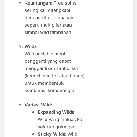
Keuntungan
: Free spins
sering kali dilengkapi
dengan fitur tambahan
seperti multiplier atau
simbol wild tambahan.
Wilds
Wild adalah simbol
pengganti yang dapat
menggantikan simbol lain
(kecuali scatter atau bonus)
untuk membentuk
kombinasi kemenangan.
Variasi Wild
:
Expanding Wilds
:
Wild yang meluas ke
seluruh gulungan.
Sticky Wilds
: Wild