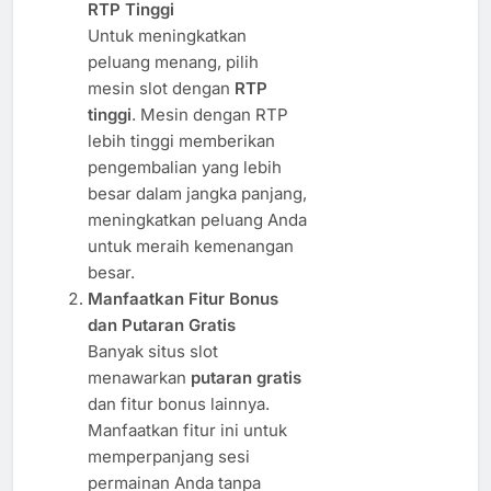
RTP Tinggi
Untuk meningkatkan
peluang menang, pilih
mesin slot dengan
RTP
tinggi
. Mesin dengan RTP
lebih tinggi memberikan
pengembalian yang lebih
besar dalam jangka panjang,
meningkatkan peluang Anda
untuk meraih kemenangan
besar.
Manfaatkan Fitur Bonus
dan Putaran Gratis
Banyak situs slot
menawarkan
putaran gratis
dan fitur bonus lainnya.
Manfaatkan fitur ini untuk
memperpanjang sesi
permainan Anda tanpa