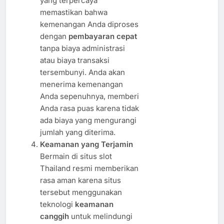
yang terpercaya
memastikan bahwa
kemenangan Anda diproses
dengan
pembayaran cepat
tanpa biaya administrasi
atau biaya transaksi
tersembunyi. Anda akan
menerima kemenangan
Anda sepenuhnya, memberi
Anda rasa puas karena tidak
ada biaya yang mengurangi
jumlah yang diterima.
Keamanan yang Terjamin
Bermain di situs slot
Thailand resmi memberikan
rasa aman karena situs
tersebut menggunakan
teknologi
keamanan
canggih
untuk melindungi