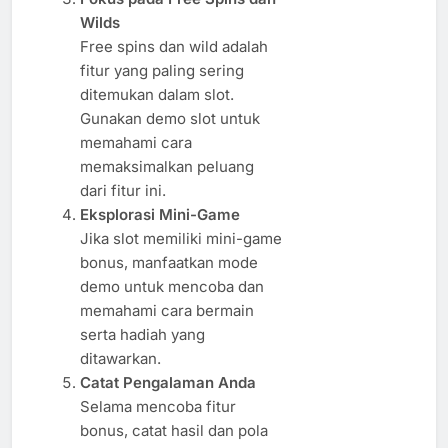
Wilds
Free spins dan wild adalah
fitur yang paling sering
ditemukan dalam slot.
Gunakan demo slot untuk
memahami cara
memaksimalkan peluang
dari fitur ini.
Eksplorasi Mini-Game
Jika slot memiliki mini-game
bonus, manfaatkan mode
demo untuk mencoba dan
memahami cara bermain
serta hadiah yang
ditawarkan.
Catat Pengalaman Anda
Selama mencoba fitur
bonus, catat hasil dan pola