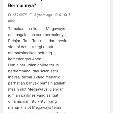
Bermainnya?
b59d979
2 years ago
0
8
mins
Temukan apa itu slot Megaways
dan bagaimana cara bermainnya.
Pelajari fitur-fitur unik dari mesin
slot ini dan strategi untuk
memaksimalkan peluang
kemenangan Anda.
Dunia perjudian online terus
berkembang, dan salah satu
inovasi terbaru yang menarik
perhatian banyak pemain adalah
mesin slot
Megaways
. Dengan
jumlah paylines yang sangat
dinamis dan fitur-fitur yang
menarik, slot Megaways telah