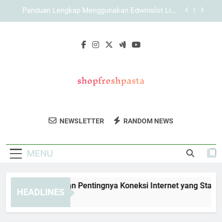
Skip
EDWINSLOT Login: Analisis Akses dari Sisi
to
Kecepatan dan Kemudahan
content
Login Edwinslot dan Pentingnya Memilih Akses
yang Tepat untuk Pengguna
TIARA4D Login dan Pentingnya Koneksi Internet
yang Stabil untuk Akses Lebih Lancar
Panduan Lengkap Menggunakan Edwinslot Link
Alternatif Tanpa Kendala Akses
EDWINSLOT Login: Analisis Akses dari Sisi
Kecepatan dan Kemudahan
Shop Fresh
Nikmati Pasta Segar Dan Bahan Masakan
Login Edwinslot dan Pentingnya Memilih Akses
NEWSLETTER
RANDOM NEWS
Pasta
yang Tepat untuk Pengguna
Khas Italia Dari Shop Fresh Pasta. Untuk
Pengalaman Kuliner Yang Otentik.
MENU
ARA4D Login dan Pentingnya Koneksi Internet yang Stabil unt
HEADLINES
Weeks Ago