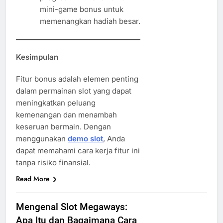
mini-game bonus untuk
memenangkan hadiah besar.
Kesimpulan
Fitur bonus adalah elemen penting
dalam permainan slot yang dapat
meningkatkan peluang
kemenangan dan menambah
keseruan bermain. Dengan
menggunakan
demo slot
, Anda
dapat memahami cara kerja fitur ini
tanpa risiko finansial.
Read More
Mengenal Slot Megaways:
Apa Itu dan Bagaimana Cara