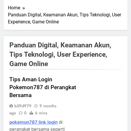
Home
Panduan Digital, Keamanan Akun, Tips Teknologi, User
Experience, Game Online
Panduan Digital, Keamanan Akun,
Tips Teknologi, User Experience,
Game Online
Tips Aman Login
Pokemon787 di Perangkat
Bersama
b59d979
9 months
ago
0
6 mins
pokemon787 link login
di
perangkat bersama seperti