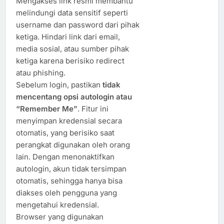
Mengakses link resmi membantu
melindungi data sensitif seperti
username dan password dari pihak
ketiga. Hindari link dari email,
media sosial, atau sumber pihak
ketiga karena berisiko redirect
atau phishing.
Sebelum login, pastikan
tidak
mencentang opsi autologin atau
“Remember Me”
. Fitur ini
menyimpan kredensial secara
otomatis, yang berisiko saat
perangkat digunakan oleh orang
lain. Dengan menonaktifkan
autologin, akun tidak tersimpan
otomatis, sehingga hanya bisa
diakses oleh pengguna yang
mengetahui kredensial.
Browser yang digunakan