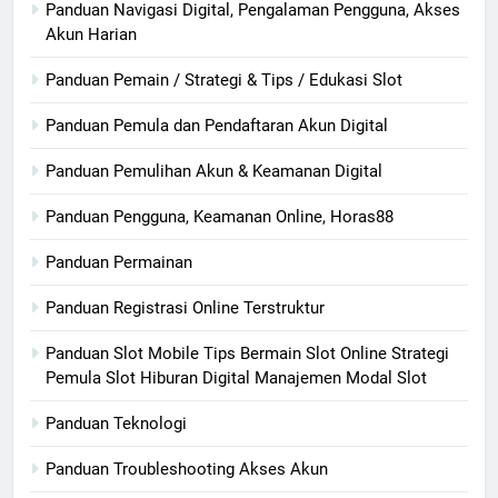
Panduan Navigasi Digital, Pengalaman Pengguna, Akses
Akun Harian
Panduan Pemain / Strategi & Tips / Edukasi Slot
Panduan Pemula dan Pendaftaran Akun Digital
Panduan Pemulihan Akun & Keamanan Digital
Panduan Pengguna, Keamanan Online, Horas88
Panduan Permainan
Panduan Registrasi Online Terstruktur
Panduan Slot Mobile Tips Bermain Slot Online Strategi
Pemula Slot Hiburan Digital Manajemen Modal Slot
Panduan Teknologi
Panduan Troubleshooting Akses Akun