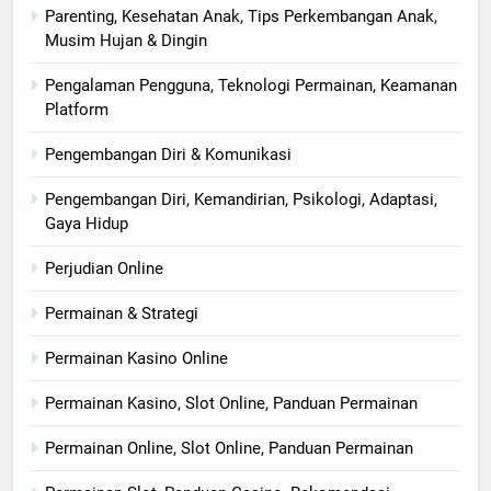
Parenting, Kesehatan Anak, Tips Perkembangan Anak,
Musim Hujan & Dingin
Pengalaman Pengguna, Teknologi Permainan, Keamanan
Platform
Pengembangan Diri & Komunikasi
Pengembangan Diri, Kemandirian, Psikologi, Adaptasi,
Gaya Hidup
Perjudian Online
Permainan & Strategi
Permainan Kasino Online
Permainan Kasino, Slot Online, Panduan Permainan
Permainan Online, Slot Online, Panduan Permainan