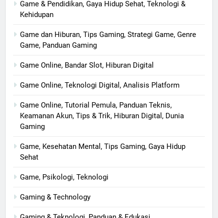
Game & Pendidikan, Gaya Hidup Sehat, Teknologi &
Kehidupan
Game dan Hiburan, Tips Gaming, Strategi Game, Genre
Game, Panduan Gaming
Game Online, Bandar Slot, Hiburan Digital
Game Online, Teknologi Digital, Analisis Platform
Game Online, Tutorial Pemula, Panduan Teknis,
Keamanan Akun, Tips & Trik, Hiburan Digital, Dunia
Gaming
Game, Kesehatan Mental, Tips Gaming, Gaya Hidup
Sehat
Game, Psikologi, Teknologi
Gaming & Technology
Gaming & Teknologi, Panduan & Edukasi