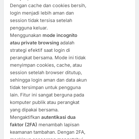
Dengan cache dan cookies bersih,
login menjadi lebih aman dan
session tidak tersisa setelah
pengguna keluar.
Menggunakan
mode incognito
atau private browsing
adalah
strategi efektif saat login di
perangkat bersama. Mode ini tidak
menyimpan cookies, cache, atau
session setelah browser ditutup,
sehingga login aman dan data akun
tidak tersimpan untuk pengguna
lain. Fitur ini sangat berguna pada
komputer publik atau perangkat
yang dipakai bersama.
Mengaktifkan
autentikasi dua
faktor (2FA)
menambah lapisan
keamanan tambahan. Dengan 2FA,