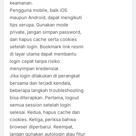
keamanan.
Pengguna mobile, baik iOS
maupun Android, dapat mengikuti
tips serupa. Gunakan mode
private, jangan simpan password,
dan hapus cache serta cookies
setelah login. Bookmark link resmi
di layar utama dapat membantu
login cepat tanpa risiko
menyimpan kredensial.
Jika login dilakukan di perangkat
bersama dan terjadi kendala,
beberapa langkah troubleshooting
bisa diterapkan. Pertama, logout
semua session setelah login
selesai. Kedua, hapus cache dan
cookies. Ketiga, periksa bahwa
browser diperbarui. Keempat,
jangan gunakan autologin atau fitur