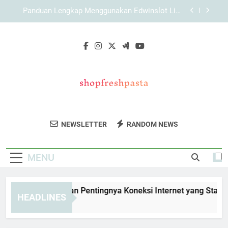
Skip
EDWINSLOT Login: Analisis Akses dari Sisi
to
Kecepatan dan Kemudahan
content
Login Edwinslot dan Pentingnya Memilih Akses
yang Tepat untuk Pengguna
TIARA4D Login dan Pentingnya Koneksi Internet
yang Stabil untuk Akses Lebih Lancar
Panduan Lengkap Menggunakan Edwinslot Link
Alternatif Tanpa Kendala Akses
EDWINSLOT Login: Analisis Akses dari Sisi
Kecepatan dan Kemudahan
Shop Fresh
Nikmati Pasta Segar Dan Bahan Masakan
Login Edwinslot dan Pentingnya Memilih Akses
NEWSLETTER
RANDOM NEWS
Pasta
yang Tepat untuk Pengguna
Khas Italia Dari Shop Fresh Pasta. Untuk
Pengalaman Kuliner Yang Otentik.
MENU
ARA4D Login dan Pentingnya Koneksi Internet yang Stabil unt
HEADLINES
Weeks Ago