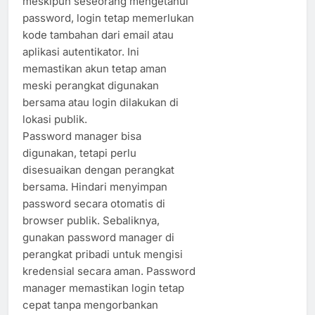
meskipun seseorang mengetahui
password, login tetap memerlukan
kode tambahan dari email atau
aplikasi autentikator. Ini
memastikan akun tetap aman
meski perangkat digunakan
bersama atau login dilakukan di
lokasi publik.
Password manager bisa
digunakan, tetapi perlu
disesuaikan dengan perangkat
bersama. Hindari menyimpan
password secara otomatis di
browser publik. Sebaliknya,
gunakan password manager di
perangkat pribadi untuk mengisi
kredensial secara aman. Password
manager memastikan login tetap
cepat tanpa mengorbankan