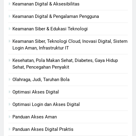
Keamanan Digital & Aksesibilitas
Keamanan Digital & Pengalaman Pengguna
Keamanan Siber & Edukasi Teknologi
Keamanan Siber, Teknologi Cloud, Inovasi Digital, Sistem
Login Aman, Infrastruktur IT
Kesehatan, Pola Makan Sehat, Diabetes, Gaya Hidup
Sehat, Pencegahan Penyakit
Olahraga, Judi, Taruhan Bola
Optimasi Akses Digital
Optimasi Login dan Akses Digital
Panduan Akses Aman
Panduan Akses Digital Praktis