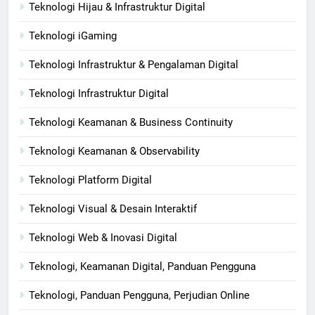
Teknologi Hijau & Infrastruktur Digital
Teknologi iGaming
Teknologi Infrastruktur & Pengalaman Digital
Teknologi Infrastruktur Digital
Teknologi Keamanan & Business Continuity
Teknologi Keamanan & Observability
Teknologi Platform Digital
Teknologi Visual & Desain Interaktif
Teknologi Web & Inovasi Digital
Teknologi, Keamanan Digital, Panduan Pengguna
Teknologi, Panduan Pengguna, Perjudian Online