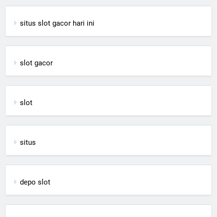
situs slot gacor hari ini
slot gacor
slot
situs
depo slot