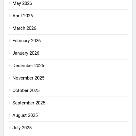
May 2026
April 2026
March 2026
February 2026
January 2026
December 2025
November 2025
October 2025
September 2025
August 2025
July 2025