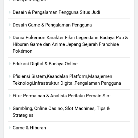
Desain & Pengalaman Pengguna Situs Judi
Desain Game & Pengalaman Pengguna
Dunia Pokémon Karakter Fiksi Legendaris Budaya Pop &
Hiburan Game dan Anime Jepang Sejarah Franchise
Pokémon
Edukasi Digital & Budaya Online
Efisiensi Sistem,Keandalan Platform,Manajemen
Teknologi,Infrastruktur Digital,Pengalaman Pengguna
Fitur Permainan & Analisis Perilaku Pemain Slot
Gambling, Online Casino, Slot Machines, Tips &
Strategies
Game & Hiburan