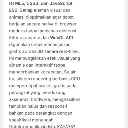
HTML5, CSS3, dan JavaScript
ES6
. Setiap elemen visual dan
animasi dioptimalkan agar dapat
berjalan secara native di browser
modern tanpa tambahan ekstensi.
Fitur
dan
WebGL API
<canvas>
digunakan untuk menampilkan
grafis 2D dan 3D secara real-time.
Ini memungkinkan efek visual yang
dinamis dan interaktif tanpa
mengorbankan kecepatan. Selain
itu, sistem rendering berbasis GPU
mempercepat proses grafis pada
perangkat yang mendukung
akselerasi hardware, menghasilkan
tampilan halus dan responsif
bahkan pada perangkat dengan
spesifikasi menengah.
Untuk komunikasi data, KAYA787