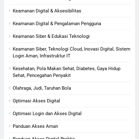
Keamanan Digital & Aksesibilitas
Keamanan Digital & Pengalaman Pengguna
Keamanan Siber & Edukasi Teknologi
Keamanan Siber, Teknologi Cloud, Inovasi Digital, Sistem
Login Aman, Infrastruktur IT
Kesehatan, Pola Makan Sehat, Diabetes, Gaya Hidup
Sehat, Pencegahan Penyakit
Olahraga, Judi, Taruhan Bola
Optimasi Akses Digital
Optimasi Login dan Akses Digital
Panduan Akses Aman