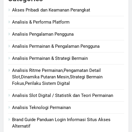
Akses Pribadi dan Keamanan Perangkat
Analisis & Performa Platform
Analisis Pengalaman Pengguna
Analisis Permainan & Pengalaman Pengguna
Analisis Permainan & Strategi Bermain
Analisis Ritme Permainan,Pengamatan Detail
Slot,Dinamika Putaran Mesin,Strategi Bermain
Fokus,Perilaku Sistem Digital
Analisis Slot Digital / Statistik dan Teori Permainan
Analisis Teknologi Permainan
Brand Guide Panduan Login Informasi Situs Akses
Alternatif