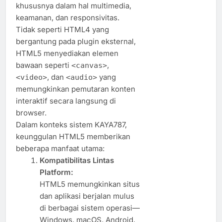
khususnya dalam hal multimedia,
keamanan, dan responsivitas.
Tidak seperti HTML4 yang
bergantung pada plugin eksternal,
HTML5 menyediakan elemen
bawaan seperti
,
<canvas>
, dan
yang
<video>
<audio>
memungkinkan pemutaran konten
interaktif secara langsung di
browser.
Dalam konteks sistem KAYA787,
keunggulan HTML5 memberikan
beberapa manfaat utama:
Kompatibilitas Lintas
Platform:
HTML5 memungkinkan situs
dan aplikasi berjalan mulus
di berbagai sistem operasi—
Windows, macOS, Android,