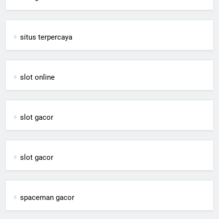
situs terpercaya
slot online
slot gacor
slot gacor
spaceman gacor