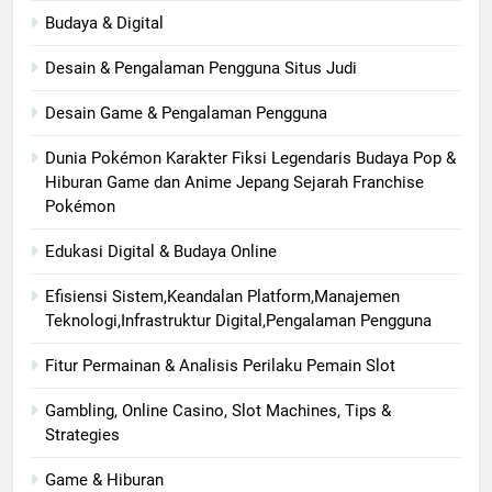
Budaya & Digital
Desain & Pengalaman Pengguna Situs Judi
Desain Game & Pengalaman Pengguna
Dunia Pokémon Karakter Fiksi Legendaris Budaya Pop &
Hiburan Game dan Anime Jepang Sejarah Franchise
Pokémon
Edukasi Digital & Budaya Online
Efisiensi Sistem,Keandalan Platform,Manajemen
Teknologi,Infrastruktur Digital,Pengalaman Pengguna
Fitur Permainan & Analisis Perilaku Pemain Slot
Gambling, Online Casino, Slot Machines, Tips &
Strategies
Game & Hiburan