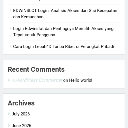
EDWINSLOT Login: Analisis Akses dari Sisi Kecepatan
dan Kemudahan
Login Edwinslot dan Pentingnya Memilih Akses yang
Tepat untuk Pengguna
Cara Login Lebah4D Tanpa Ribet di Perangkat Pribadi
Recent Comments
A WordPress Commenter
on
Hello world!
Archives
July 2026
June 2026