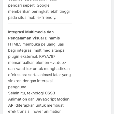
pencari seperti Google
memberikan peringkat lebih tinggi
pada situs mobile-friendly.
Integrasi Multimedia dan
Pengalaman Visual Dinamis
HTML5 membuka peluang luas
bagi integrasi multimedia tanpa
plugin eksternal. KAYA787
memanfaatkan elemen
<video>
dan
untuk menghadirkan
<audio>
efek suara serta animasi latar yang
sinkron dengan interaksi
pengguna.
Selain itu, teknologi
CSS3
Animation
dan
JavaScript Motion
API
diterapkan untuk membuat
efek transisi, hover animation,