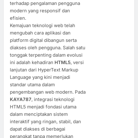
terhadap pengalaman pengguna
modern yang responsif dan
efisien.
Kemajuan teknologi web telah
mengubah cara aplikasi dan
platform digital dibangun serta
diakses oleh pengguna. Salah satu
tonggak terpenting dalam evolusi
ini adalah kehadiran
HTML5
, versi
lanjutan dari HyperText Markup
Language yang kini menjadi
standar utama dalam
pengembangan web modern. Pada
KAYA787
, integrasi teknologi
HTML5 menjadi fondasi utama
dalam menciptakan sistem
interaktif yang ringan, stabil, dan
dapat diakses di berbagai
perangkat tanpa memerlukan