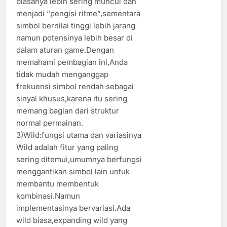
biasanya lebih sering muncul dan
menjadi “pengisi ritme”,sementara
simbol bernilai tinggi lebih jarang
namun potensinya lebih besar di
dalam aturan game.Dengan
memahami pembagian ini,Anda
tidak mudah menganggap
frekuensi simbol rendah sebagai
sinyal khusus,karena itu sering
memang bagian dari struktur
normal permainan.
3)Wild:fungsi utama dan variasinya
Wild adalah fitur yang paling
sering ditemui,umumnya berfungsi
menggantikan simbol lain untuk
membantu membentuk
kombinasi.Namun
implementasinya bervariasi.Ada
wild biasa,expanding wild yang