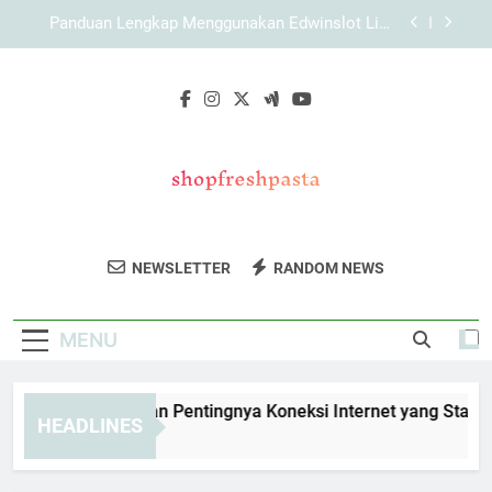
Skip
EDWINSLOT Login: Analisis Akses dari Sisi
to
Kecepatan dan Kemudahan
content
Login Edwinslot dan Pentingnya Memilih Akses
yang Tepat untuk Pengguna
TIARA4D Login dan Pentingnya Koneksi Internet
yang Stabil untuk Akses Lebih Lancar
Panduan Lengkap Menggunakan Edwinslot Link
Alternatif Tanpa Kendala Akses
EDWINSLOT Login: Analisis Akses dari Sisi
Kecepatan dan Kemudahan
Shop Fresh
Nikmati Pasta Segar Dan Bahan Masakan
Login Edwinslot dan Pentingnya Memilih Akses
NEWSLETTER
RANDOM NEWS
Pasta
yang Tepat untuk Pengguna
Khas Italia Dari Shop Fresh Pasta. Untuk
Pengalaman Kuliner Yang Otentik.
MENU
ARA4D Login dan Pentingnya Koneksi Internet yang Stabil unt
HEADLINES
Month Ago