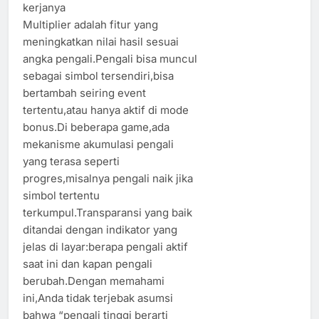
kerjanya
Multiplier adalah fitur yang
meningkatkan nilai hasil sesuai
angka pengali.Pengali bisa muncul
sebagai simbol tersendiri,bisa
bertambah seiring event
tertentu,atau hanya aktif di mode
bonus.Di beberapa game,ada
mekanisme akumulasi pengali
yang terasa seperti
progres,misalnya pengali naik jika
simbol tertentu
terkumpul.Transparansi yang baik
ditandai dengan indikator yang
jelas di layar:berapa pengali aktif
saat ini dan kapan pengali
berubah.Dengan memahami
ini,Anda tidak terjebak asumsi
bahwa “pengali tinggi berarti