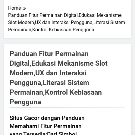
Home
Panduan Fitur Permainan Digital,Edukasi Mekanisme
Slot Modern,UX dan Interaksi Pengguna,Literasi Sistem
Permainan,Kontrol Kebiasaan Pengguna
Panduan Fitur Permainan
Digital,Edukasi Mekanisme Slot
Modern,UX dan Interaksi
Pengguna,Literasi Sistem
Permainan,Kontrol Kebiasaan
Pengguna
Situs Gacor dengan Panduan
Memahami Fitur Permainan
yang Tersedia:Dari Simbol