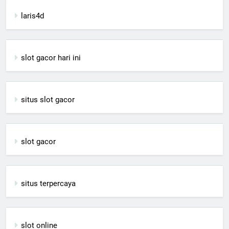
laris4d
slot gacor hari ini
situs slot gacor
slot gacor
situs terpercaya
slot online