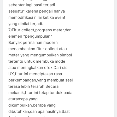
sebentar lagi pasti terjadi
sesuatu”,karena pengali hanya
memodifikasi nilai ketika event
yang dinilai terjadi.
7)Fitur collect,progress meter,dan
elemen “pengumpulan”
Banyak permainan modern
menambahkan fitur collect atau
meter yang mengumpulkan simbol
tertentu untuk membuka mode
atau meningkatkan efek.Dari sisi
UX,fitur ini menciptakan rasa
perkembangan,yang membuat sesi
terasa lebih terarah.Secara
mekanik,fitur ini tetap tunduk pada
aturan:apa yang
dikumpulkan,berapa yang
dibutuhkan,dan apa hasilnya.Saat