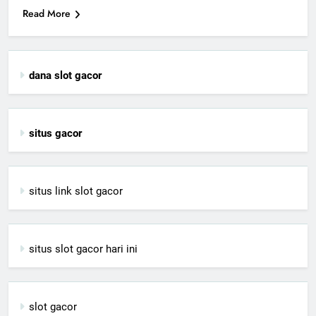
Read More
dana slot gacor
situs gacor
situs link slot gacor
situs slot gacor hari ini
slot gacor