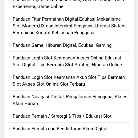
Experience, Game Online
Panduan Fitur Permainan Digital,Edukasi Mekanisme
Slot Modern,UX dan Interaksi Pengguna,Literasi Sistem
Permainan,Kontrol Kebiasaan Pengguna
Panduan Game, Hiburan Digital, Edukasi Gaming
Panduan Login Slot Keamanan Akses Online Edukasi
Slot Digital Tips Bermain Slot Strategi Hiburan Online
Panduan Login Slot Keamanan Akun Slot Tips Bermain
Slot Akses Slot Online Slot Terbaru
Panduan Navigasi Digital, Pengalaman Pengguna, Akses
Akun Harian
Panduan Pemain / Strategi & Tips / Edukasi Slot
Panduan Pemula dan Pendaftaran Akun Digital