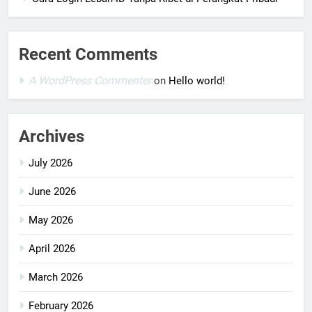
Recent Comments
A WordPress Commenter
on
Hello world!
Archives
July 2026
June 2026
May 2026
April 2026
March 2026
February 2026