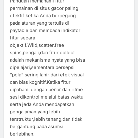
Panduan memahami fitur
permainan di situs gacor paling
efektif ketika Anda berpegang
pada aturan yang tertulis di
paytable dan membaca indikator
fitur secara
objektif.Wild,scatter,free
spins,pengali,dan fitur collect
adalah mekanisme nyata yang bisa
dipelajari,sementara persepsi
“pola” sering lahir dari efek visual
dan bias kognitif.Ketika fitur
dipahami dengan benar dan ritme
sesi dikontrol melalui batas waktu
serta jeda,Anda mendapatkan
pengalaman yang lebih
terstruktur,lebih tenang,dan tidak
bergantung pada asumsi
berlebihan.