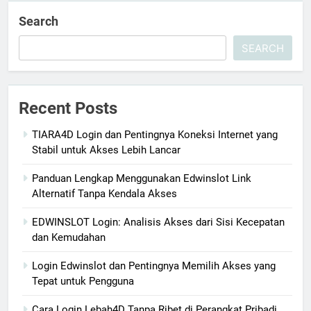
Search
SEARCH
Recent Posts
TIARA4D Login dan Pentingnya Koneksi Internet yang
Stabil untuk Akses Lebih Lancar
Panduan Lengkap Menggunakan Edwinslot Link
Alternatif Tanpa Kendala Akses
EDWINSLOT Login: Analisis Akses dari Sisi Kecepatan
dan Kemudahan
Login Edwinslot dan Pentingnya Memilih Akses yang
Tepat untuk Pengguna
Cara Login Lebah4D Tanpa Ribet di Perangkat Pribadi