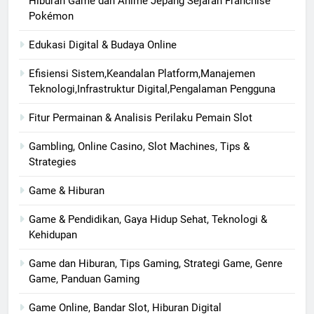
Hiburan Game dan Anime Jepang Sejarah Franchise
Pokémon
Edukasi Digital & Budaya Online
Efisiensi Sistem,Keandalan Platform,Manajemen
Teknologi,Infrastruktur Digital,Pengalaman Pengguna
Fitur Permainan & Analisis Perilaku Pemain Slot
Gambling, Online Casino, Slot Machines, Tips &
Strategies
Game & Hiburan
Game & Pendidikan, Gaya Hidup Sehat, Teknologi &
Kehidupan
Game dan Hiburan, Tips Gaming, Strategi Game, Genre
Game, Panduan Gaming
Game Online, Bandar Slot, Hiburan Digital