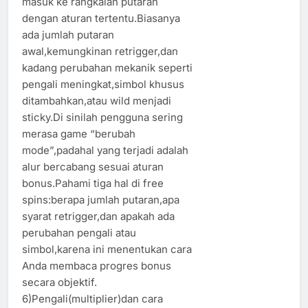
masuk ke rangkaian putaran
dengan aturan tertentu.Biasanya
ada jumlah putaran
awal,kemungkinan retrigger,dan
kadang perubahan mekanik seperti
pengali meningkat,simbol khusus
ditambahkan,atau wild menjadi
sticky.Di sinilah pengguna sering
merasa game “berubah
mode”,padahal yang terjadi adalah
alur bercabang sesuai aturan
bonus.Pahami tiga hal di free
spins:berapa jumlah putaran,apa
syarat retrigger,dan apakah ada
perubahan pengali atau
simbol,karena ini menentukan cara
Anda membaca progres bonus
secara objektif.
6)Pengali(multiplier)dan cara