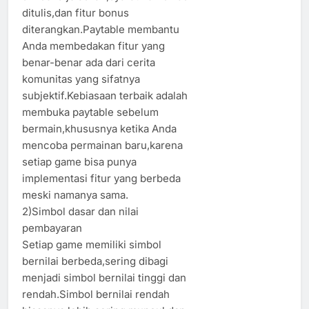
ditulis,dan fitur bonus
diterangkan.Paytable membantu
Anda membedakan fitur yang
benar-benar ada dari cerita
komunitas yang sifatnya
subjektif.Kebiasaan terbaik adalah
membuka paytable sebelum
bermain,khususnya ketika Anda
mencoba permainan baru,karena
setiap game bisa punya
implementasi fitur yang berbeda
meski namanya sama.
2)Simbol dasar dan nilai
pembayaran
Setiap game memiliki simbol
bernilai berbeda,sering dibagi
menjadi simbol bernilai tinggi dan
rendah.Simbol bernilai rendah