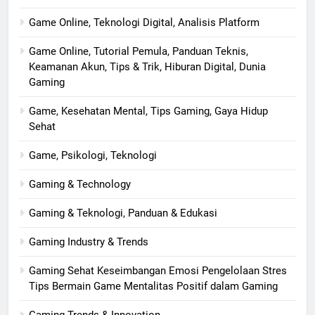
Game Online, Teknologi Digital, Analisis Platform
Game Online, Tutorial Pemula, Panduan Teknis,
Keamanan Akun, Tips & Trik, Hiburan Digital, Dunia
Gaming
Game, Kesehatan Mental, Tips Gaming, Gaya Hidup
Sehat
Game, Psikologi, Teknologi
Gaming & Technology
Gaming & Teknologi, Panduan & Edukasi
Gaming Industry & Trends
Gaming Sehat Keseimbangan Emosi Pengelolaan Stres
Tips Bermain Game Mentalitas Positif dalam Gaming