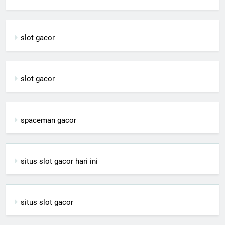
slot gacor
slot gacor
spaceman gacor
situs slot gacor hari ini
situs slot gacor