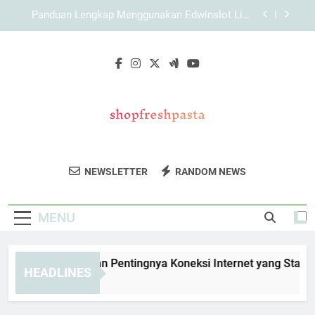
Skip
EDWINSLOT Login: Analisis Akses dari Sisi
to
Kecepatan dan Kemudahan
content
Login Edwinslot dan Pentingnya Memilih Akses
yang Tepat untuk Pengguna
TIARA4D Login dan Pentingnya Koneksi Internet
yang Stabil untuk Akses Lebih Lancar
Panduan Lengkap Menggunakan Edwinslot Link
Alternatif Tanpa Kendala Akses
EDWINSLOT Login: Analisis Akses dari Sisi
Kecepatan dan Kemudahan
Shop Fresh
Nikmati Pasta Segar Dan Bahan Masakan
Login Edwinslot dan Pentingnya Memilih Akses
NEWSLETTER
RANDOM NEWS
Pasta
yang Tepat untuk Pengguna
Khas Italia Dari Shop Fresh Pasta. Untuk
Pengalaman Kuliner Yang Otentik.
MENU
IARA4D Login dan Pentingnya Koneksi Internet yang Stabil un
HEADLINES
 Weeks Ago