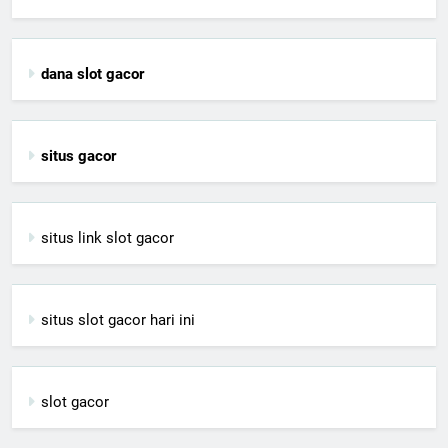
dana slot gacor
situs gacor
situs link slot gacor
situs slot gacor hari ini
slot gacor