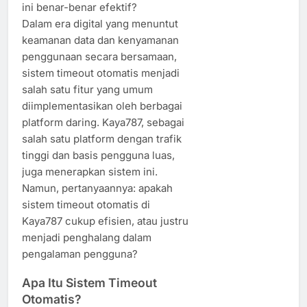
ini benar-benar efektif?
Dalam era digital yang menuntut
keamanan data dan kenyamanan
penggunaan secara bersamaan,
sistem timeout otomatis menjadi
salah satu fitur yang umum
diimplementasikan oleh berbagai
platform daring. Kaya787, sebagai
salah satu platform dengan trafik
tinggi dan basis pengguna luas,
juga menerapkan sistem ini.
Namun, pertanyaannya: apakah
sistem timeout otomatis di
Kaya787 cukup efisien, atau justru
menjadi penghalang dalam
pengalaman pengguna?
Apa Itu Sistem Timeout
Otomatis?