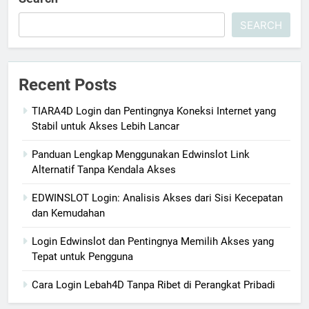
SEARCH
Recent Posts
TIARA4D Login dan Pentingnya Koneksi Internet yang
Stabil untuk Akses Lebih Lancar
Panduan Lengkap Menggunakan Edwinslot Link
Alternatif Tanpa Kendala Akses
EDWINSLOT Login: Analisis Akses dari Sisi Kecepatan
dan Kemudahan
Login Edwinslot dan Pentingnya Memilih Akses yang
Tepat untuk Pengguna
Cara Login Lebah4D Tanpa Ribet di Perangkat Pribadi