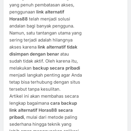
yang penuh pembatasan akses,
penggunaan
link alternatif
Horas88
telah menjadi solusi
andalan bagi banyak pengguna.
Namun, satu tantangan utama yang
sering terjadi adalah hilangnya
akses karena
link alternatif tidak
disimpan dengan benar
atau
sudah tidak aktif. Oleh karena itu,
melakukan
backup secara pribadi
menjadi langkah penting agar Anda
tetap bisa terhubung dengan situs
tersebut tanpa kesulitan.
Artikel ini akan membahas secara
lengkap bagaimana
cara backup
link alternatif Horas88 secara
pribadi
, mulai dari metode paling
sederhana hingga teknik yang