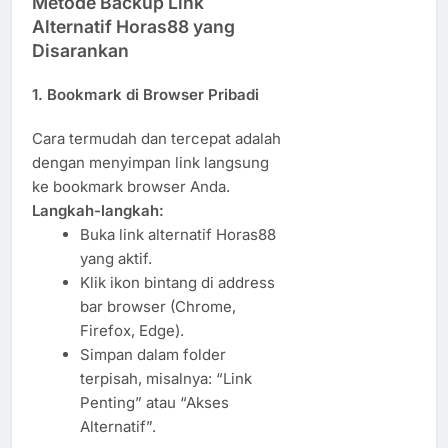
Metode Backup Link
Alternatif Horas88 yang
Disarankan
1.
Bookmark di Browser Pribadi
Cara termudah dan tercepat adalah
dengan menyimpan link langsung
ke bookmark browser Anda.
Langkah-langkah:
Buka link alternatif Horas88
yang aktif.
Klik ikon bintang di address
bar browser (Chrome,
Firefox, Edge).
Simpan dalam folder
terpisah, misalnya: “Link
Penting” atau “Akses
Alternatif”.