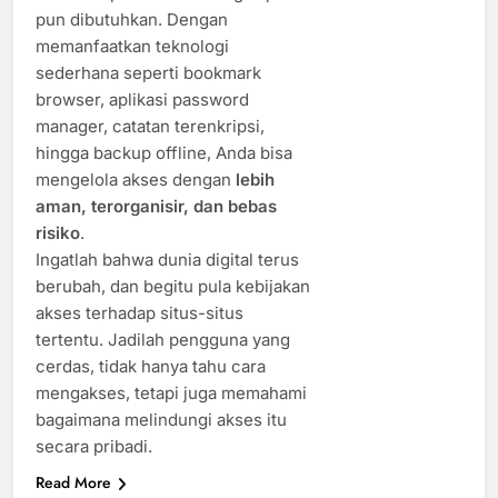
pun dibutuhkan. Dengan
memanfaatkan teknologi
sederhana seperti bookmark
browser, aplikasi password
manager, catatan terenkripsi,
hingga backup offline, Anda bisa
mengelola akses dengan
lebih
aman, terorganisir, dan bebas
risiko
.
Ingatlah bahwa dunia digital terus
berubah, dan begitu pula kebijakan
akses terhadap situs-situs
tertentu. Jadilah pengguna yang
cerdas, tidak hanya tahu cara
mengakses, tetapi juga memahami
bagaimana melindungi akses itu
secara pribadi.
Read More