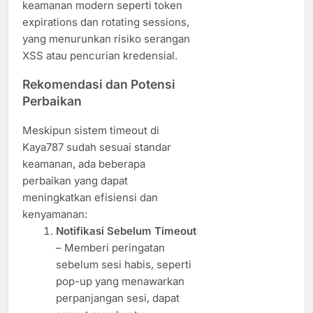
keamanan modern seperti token
expirations dan rotating sessions,
yang menurunkan risiko serangan
XSS atau pencurian kredensial.
Rekomendasi dan Potensi
Perbaikan
Meskipun sistem timeout di
Kaya787 sudah sesuai standar
keamanan, ada beberapa
perbaikan yang dapat
meningkatkan efisiensi dan
kenyamanan:
Notifikasi Sebelum Timeout
– Memberi peringatan
sebelum sesi habis, seperti
pop-up yang menawarkan
perpanjangan sesi, dapat