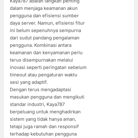
Kaya787 adalah langkah penting
dalam menjaga keamanan akun
pengguna dan efisiensi sumber
daya server. Namun, efisiensi fitur
ini belum sepenuhnya sempurna
dari sudut pandang pengalaman
pengguna. Kombinasi antara
keamanan dan kenyamanan perlu
terus disempurnakan melalui
inovasi seperti peringatan sebelum
timeout atau pengaturan waktu
sesi yang adaptif.
Dengan terus mengadaptasi
masukan pengguna dan mengikuti
standar industri, Kaya787
berpeluang untuk menghadirkan
sistem yang tidak hanya aman,
tetapi juga ramah dan responsif
terhadap kebutuhan pengguna