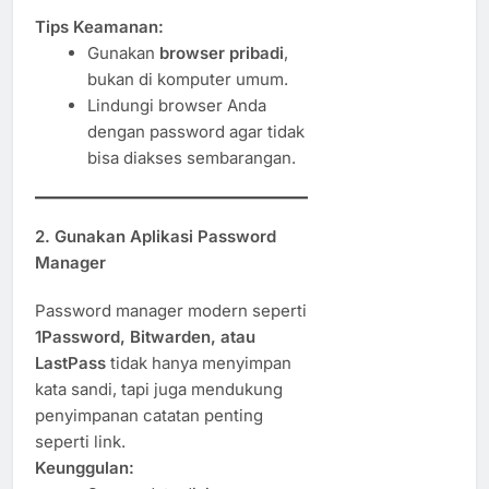
Tips Keamanan:
Gunakan
browser pribadi
,
bukan di komputer umum.
Lindungi browser Anda
dengan password agar tidak
bisa diakses sembarangan.
2.
Gunakan Aplikasi Password
Manager
Password manager modern seperti
1Password, Bitwarden, atau
LastPass
tidak hanya menyimpan
kata sandi, tapi juga mendukung
penyimpanan catatan penting
seperti link.
Keunggulan: