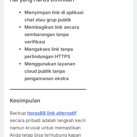
Menyimpan link di aplikasi
chat atau grup publik
Membagikan link secara
sembarangan tanpa
verifikasi
Mengakses link tanpa
perlindungan HTTPS
Menggunakan layanan
cloud publik tanpa
pengamanan ekstra
Kesimpulan
Backup
horas88 link alternatif
secara pribadi adalah langkah kecil
namun krusial untuk memastikan
Anda tetap bisa terhubung kapan