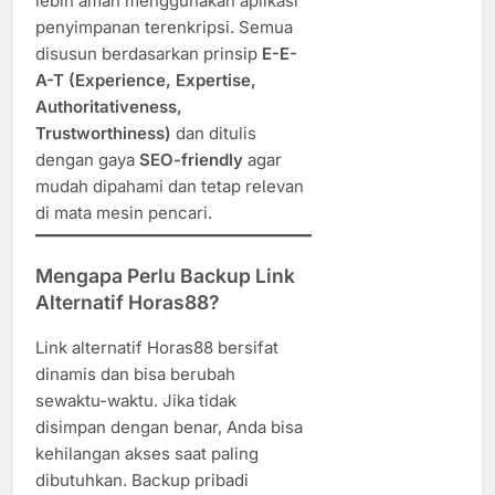
lebih aman menggunakan aplikasi
penyimpanan terenkripsi. Semua
disusun berdasarkan prinsip
E-E-
A-T (Experience, Expertise,
Authoritativeness,
Trustworthiness)
dan ditulis
dengan gaya
SEO-friendly
agar
mudah dipahami dan tetap relevan
di mata mesin pencari.
Mengapa Perlu Backup Link
Alternatif Horas88?
Link alternatif Horas88 bersifat
dinamis dan bisa berubah
sewaktu-waktu. Jika tidak
disimpan dengan benar, Anda bisa
kehilangan akses saat paling
dibutuhkan. Backup pribadi