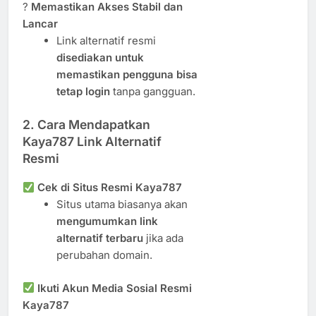
?
Memastikan Akses Stabil dan
Lancar
Link alternatif resmi
disediakan untuk
memastikan pengguna bisa
tetap login
tanpa gangguan.
2. Cara Mendapatkan
Kaya787 Link Alternatif
Resmi
Cek di Situs Resmi Kaya787
Situs utama biasanya akan
mengumumkan link
alternatif terbaru
jika ada
perubahan domain.
Ikuti Akun Media Sosial Resmi
Kaya787