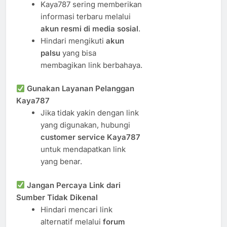
Kaya787 sering memberikan
informasi terbaru melalui
akun resmi di media sosial
.
Hindari mengikuti
akun
palsu
yang bisa
membagikan link berbahaya.
Gunakan Layanan Pelanggan
Kaya787
Jika tidak yakin dengan link
yang digunakan, hubungi
customer service Kaya787
untuk mendapatkan link
yang benar.
Jangan Percaya Link dari
Sumber Tidak Dikenal
Hindari mencari link
alternatif melalui
forum