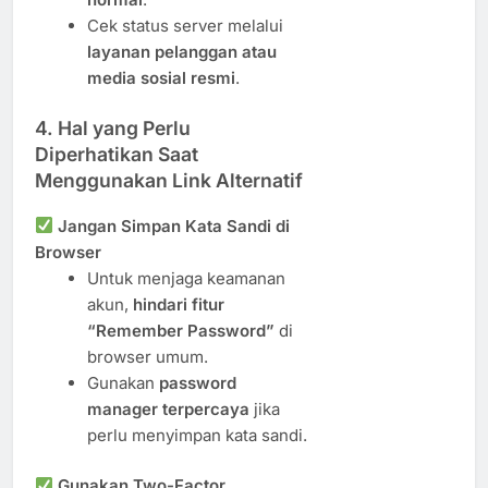
Cek status server melalui
layanan pelanggan atau
media sosial resmi
.
4. Hal yang Perlu
Diperhatikan Saat
Menggunakan Link Alternatif
Jangan Simpan Kata Sandi di
Browser
Untuk menjaga keamanan
akun,
hindari fitur
“Remember Password”
di
browser umum.
Gunakan
password
manager terpercaya
jika
perlu menyimpan kata sandi.
Gunakan Two-Factor