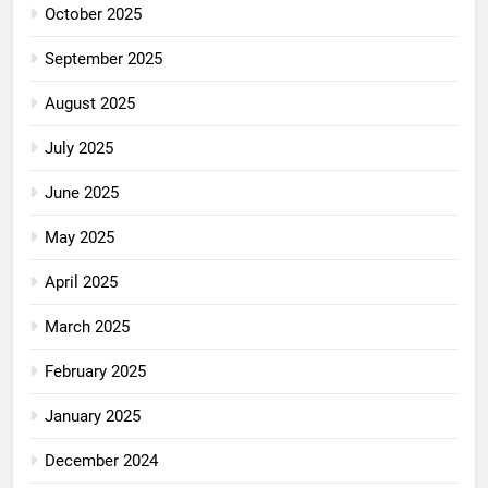
October 2025
September 2025
August 2025
July 2025
June 2025
May 2025
April 2025
March 2025
February 2025
January 2025
December 2024