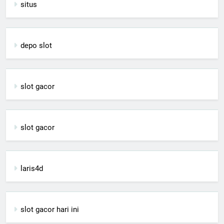
situs
depo slot
slot gacor
slot gacor
laris4d
slot gacor hari ini