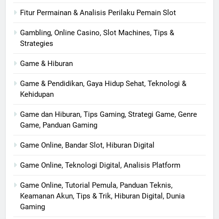
Fitur Permainan & Analisis Perilaku Pemain Slot
Gambling, Online Casino, Slot Machines, Tips &
Strategies
Game & Hiburan
Game & Pendidikan, Gaya Hidup Sehat, Teknologi &
Kehidupan
Game dan Hiburan, Tips Gaming, Strategi Game, Genre
Game, Panduan Gaming
Game Online, Bandar Slot, Hiburan Digital
Game Online, Teknologi Digital, Analisis Platform
Game Online, Tutorial Pemula, Panduan Teknis,
Keamanan Akun, Tips & Trik, Hiburan Digital, Dunia
Gaming