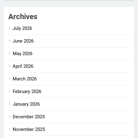
Archives
July 2026
June 2026
May 2026
April 2026
March 2026
February 2026
January 2026
December 2025
November 2025