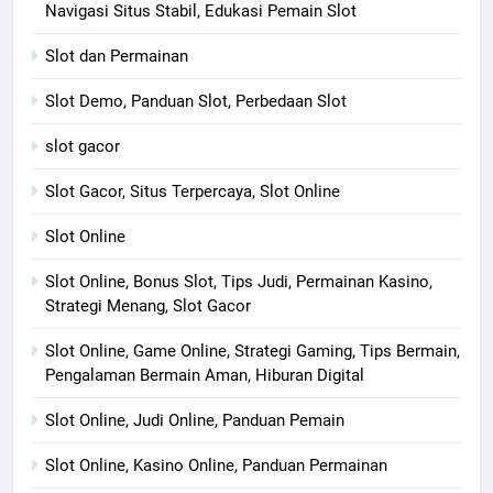
Navigasi Situs Stabil, Edukasi Pemain Slot
Slot dan Permainan
Slot Demo, Panduan Slot, Perbedaan Slot
slot gacor
Slot Gacor, Situs Terpercaya, Slot Online
Slot Online
Slot Online, Bonus Slot, Tips Judi, Permainan Kasino,
Strategi Menang, Slot Gacor
Slot Online, Game Online, Strategi Gaming, Tips Bermain,
Pengalaman Bermain Aman, Hiburan Digital
Slot Online, Judi Online, Panduan Pemain
Slot Online, Kasino Online, Panduan Permainan