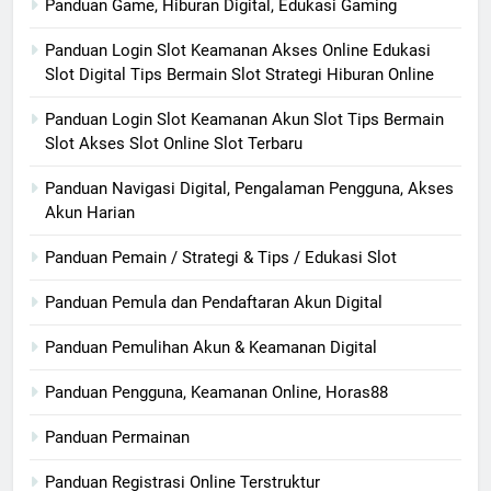
Panduan Game, Hiburan Digital, Edukasi Gaming
Panduan Login Slot Keamanan Akses Online Edukasi
Slot Digital Tips Bermain Slot Strategi Hiburan Online
Panduan Login Slot Keamanan Akun Slot Tips Bermain
Slot Akses Slot Online Slot Terbaru
Panduan Navigasi Digital, Pengalaman Pengguna, Akses
Akun Harian
Panduan Pemain / Strategi & Tips / Edukasi Slot
Panduan Pemula dan Pendaftaran Akun Digital
Panduan Pemulihan Akun & Keamanan Digital
Panduan Pengguna, Keamanan Online, Horas88
Panduan Permainan
Panduan Registrasi Online Terstruktur