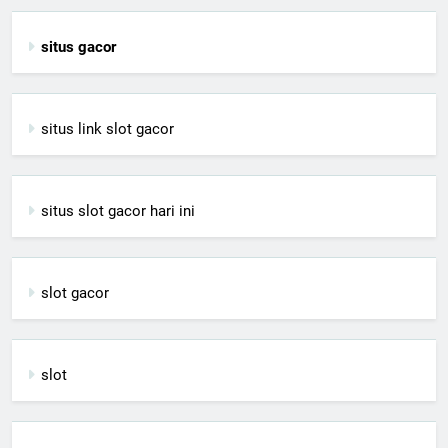
situs gacor
situs link slot gacor
situs slot gacor hari ini
slot gacor
slot