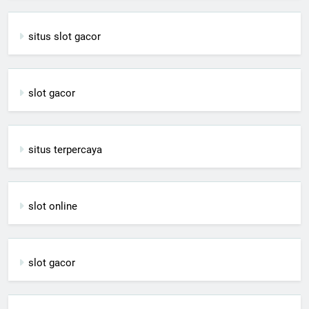
situs slot gacor
slot gacor
situs terpercaya
slot online
slot gacor