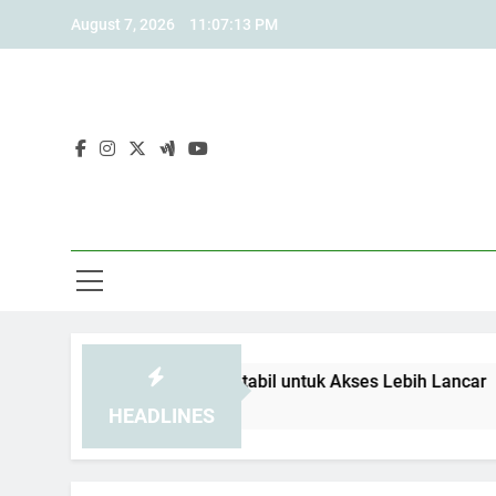
Skip
August 7, 2026
11:07:14 PM
to
content
Sho
Nikmati P
i Internet yang Stabil untuk Akses Lebih Lancar
Pandua
1 Month
HEADLINES