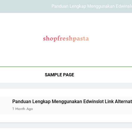
Panduan Lengkap Menggunakan Edwinslot
EDWINSLOT Login: Analisis Aks
Login Edwinslot dan Pentingnya Mem
TIARA4D Login dan Pentingnya Koneksi Internet
p Fresh Pasta
Panduan Lengkap Menggunakan Edwinslot
asta Segar Dan Bahan Masakan Khas Italia Dari Shop Fresh Pas
EDWINSLOT Login: Analisis Aks
SAMPLE PAGE
Login Edwinslot dan Pentingnya Mem
n Lengkap Menggunakan Edwinslot Link Alternatif Tanpa Ke
 Ago