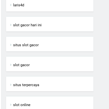
laris4d
slot gacor hari ini
situs slot gacor
slot gacor
situs terpercaya
slot online