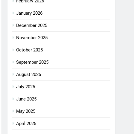
February 2026
January 2026
December 2025
November 2025
October 2025
September 2025
August 2025
July 2025
June 2025
May 2025
April 2025