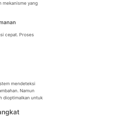
leh mekanisme yang
amanan
si cepat. Proses
istem mendeteksi
 tambahan. Namun
ah dioptimalkan untuk
angkat