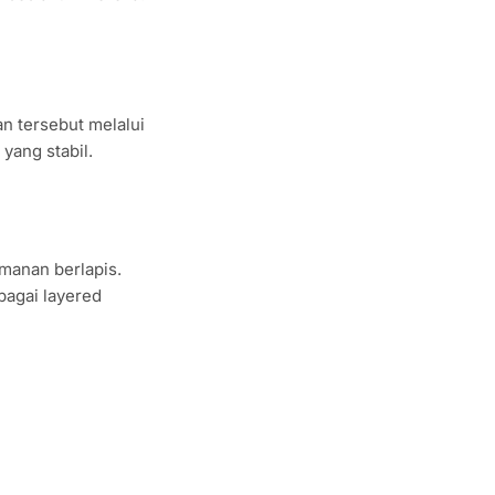
n tersebut melalui
yang stabil.
manan berlapis.
bagai layered