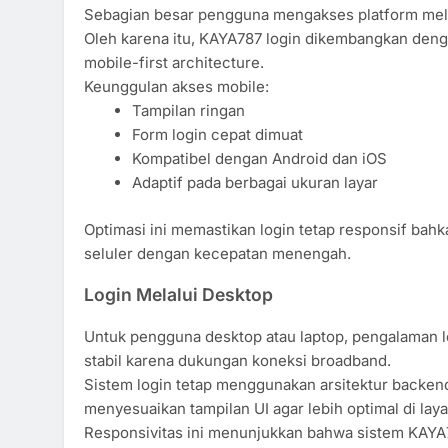
Sebagian besar pengguna mengakses platform mel
Oleh karena itu, KAYA787 login dikembangkan den
mobile-first architecture.
Keunggulan akses mobile:
Tampilan ringan
Form login cepat dimuat
Kompatibel dengan Android dan iOS
Adaptif pada berbagai ukuran layar
Optimasi ini memastikan login tetap responsif bahk
seluler dengan kecepatan menengah.
Login Melalui Desktop
Untuk pengguna desktop atau laptop, pengalaman l
stabil karena dukungan koneksi broadband.
Sistem login tetap menggunakan arsitektur backe
menyesuaikan tampilan UI agar lebih optimal di laya
Responsivitas ini menunjukkan bahwa sistem KAYA7