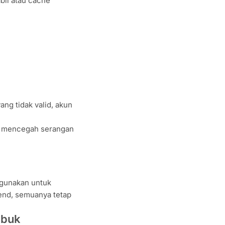
abil atau cache
ng tidak valid, akun
k mencegah serangan
digunakan untuk
kend, semuanya tetap
ibuk