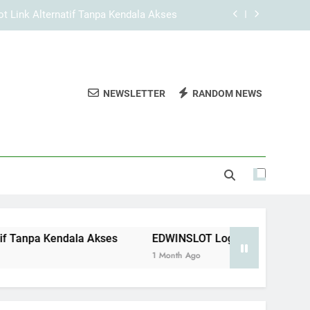
 Link Alternatif Tanpa Kendala Akses
es dari Sisi Kecepatan dan Kemudahan
ilih Akses yang Tepat untuk Pengguna
NEWSLETTER
RANDOM NEWS
 yang Stabil untuk Akses Lebih Lancar
 Link Alternatif Tanpa Kendala Akses
ta. Untuk Pengalaman Kuliner Yang Otentik.
es dari Sisi Kecepatan dan Kemudahan
ilih Akses yang Tepat untuk Pengguna
ndala Akses
EDWINSLOT Login: Analisis Akses dari Sis
1 Month Ago