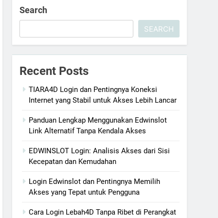
Search
SEARCH
Recent Posts
TIARA4D Login dan Pentingnya Koneksi
Internet yang Stabil untuk Akses Lebih Lancar
Panduan Lengkap Menggunakan Edwinslot
Link Alternatif Tanpa Kendala Akses
EDWINSLOT Login: Analisis Akses dari Sisi
Kecepatan dan Kemudahan
Login Edwinslot dan Pentingnya Memilih
Akses yang Tepat untuk Pengguna
Cara Login Lebah4D Tanpa Ribet di Perangkat