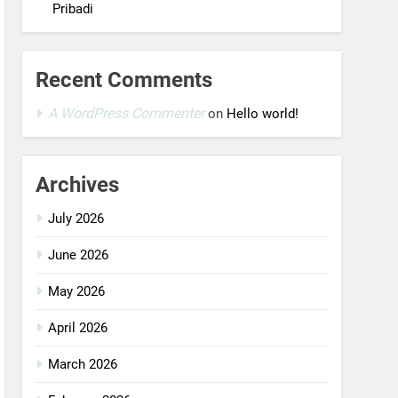
Pribadi
Recent Comments
A WordPress Commenter
on
Hello world!
Archives
July 2026
June 2026
May 2026
April 2026
March 2026