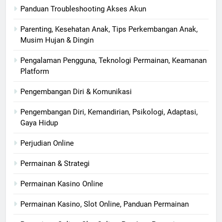
Panduan Troubleshooting Akses Akun
Parenting, Kesehatan Anak, Tips Perkembangan Anak,
Musim Hujan & Dingin
Pengalaman Pengguna, Teknologi Permainan, Keamanan
Platform
Pengembangan Diri & Komunikasi
Pengembangan Diri, Kemandirian, Psikologi, Adaptasi,
Gaya Hidup
Perjudian Online
Permainan & Strategi
Permainan Kasino Online
Permainan Kasino, Slot Online, Panduan Permainan