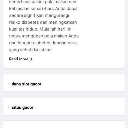
sederhana dalam pola makan dan
kebiasaan sehari-hari, Anda dapat
secara signifikan mengurangi
risiko diabetes dan meningkatkan
kualitas hidup. Mulailah hari ini
untuk mengubah pola makan Anda
dan hindari diabetes dengan cara
yang sehat dan alami.
Read More
dana slot gacor
situs gacor