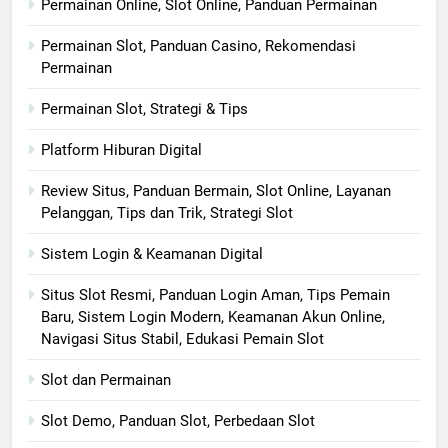
Permainan Online, Slot Online, Panduan Permainan
Permainan Slot, Panduan Casino, Rekomendasi
Permainan
Permainan Slot, Strategi & Tips
Platform Hiburan Digital
Review Situs, Panduan Bermain, Slot Online, Layanan
Pelanggan, Tips dan Trik, Strategi Slot
Sistem Login & Keamanan Digital
Situs Slot Resmi, Panduan Login Aman, Tips Pemain
Baru, Sistem Login Modern, Keamanan Akun Online,
Navigasi Situs Stabil, Edukasi Pemain Slot
Slot dan Permainan
Slot Demo, Panduan Slot, Perbedaan Slot