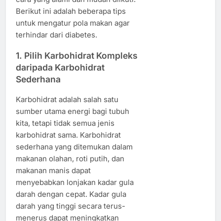
Berikut ini adalah beberapa tips
untuk mengatur pola makan agar
terhindar dari diabetes.
1.
Pilih Karbohidrat Kompleks
daripada Karbohidrat
Sederhana
Karbohidrat adalah salah satu
sumber utama energi bagi tubuh
kita, tetapi tidak semua jenis
karbohidrat sama. Karbohidrat
sederhana yang ditemukan dalam
makanan olahan, roti putih, dan
makanan manis dapat
menyebabkan lonjakan kadar gula
darah dengan cepat. Kadar gula
darah yang tinggi secara terus-
menerus dapat meningkatkan