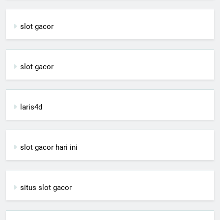
slot gacor
slot gacor
laris4d
slot gacor hari ini
situs slot gacor