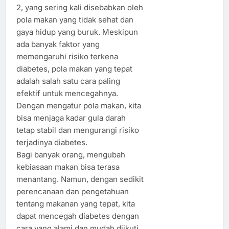
2, yang sering kali disebabkan oleh
pola makan yang tidak sehat dan
gaya hidup yang buruk. Meskipun
ada banyak faktor yang
memengaruhi risiko terkena
diabetes, pola makan yang tepat
adalah salah satu cara paling
efektif untuk mencegahnya.
Dengan mengatur pola makan, kita
bisa menjaga kadar gula darah
tetap stabil dan mengurangi risiko
terjadinya diabetes.
Bagi banyak orang, mengubah
kebiasaan makan bisa terasa
menantang. Namun, dengan sedikit
perencanaan dan pengetahuan
tentang makanan yang tepat, kita
dapat mencegah diabetes dengan
cara yang alami dan mudah diikuti.