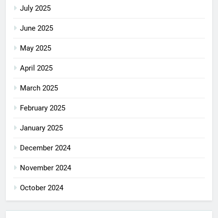
July 2025
June 2025
May 2025
April 2025
March 2025
February 2025
January 2025
December 2024
November 2024
October 2024