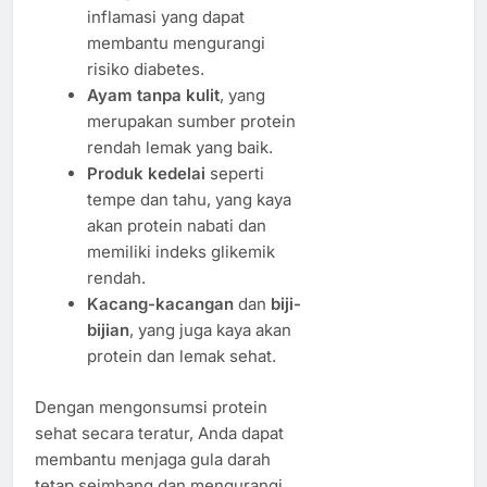
inflamasi yang dapat
membantu mengurangi
risiko diabetes.
Ayam tanpa kulit
, yang
merupakan sumber protein
rendah lemak yang baik.
Produk kedelai
seperti
tempe dan tahu, yang kaya
akan protein nabati dan
memiliki indeks glikemik
rendah.
Kacang-kacangan
dan
biji-
bijian
, yang juga kaya akan
protein dan lemak sehat.
Dengan mengonsumsi protein
sehat secara teratur, Anda dapat
membantu menjaga gula darah
tetap seimbang dan mengurangi