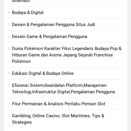
Alternatif
Budaya & Digital
Desain & Pengalaman Pengguna Situs Judi
Desain Game & Pengalaman Pengguna
Dunia Pokémon Karakter Fiksi Legendaris Budaya Pop &
Hiburan Game dan Anime Jepang Sejarah Franchise
Pokémon
Edukasi Digital & Budaya Online
Efisiensi Sistem,Keandalan Platform,Manajemen
Teknologi,Infrastruktur Digital,Pengalaman Pengguna
Fitur Permainan & Analisis Perilaku Pemain Slot
Gambling, Online Casino, Slot Machines, Tips &
Strategies