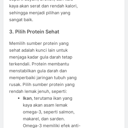
kaya akan serat dan rendah kalori,
sehingga menjadi pilihan yang
sangat baik.
3.
Pilih Protein Sehat
Memilih sumber protein yang
sehat adalah kunci lain untuk
menjaga kadar gula darah tetap
terkendali. Protein membantu
menstabilkan gula darah dan
memperbaiki jaringan tubuh yang
rusak. Pilih sumber protein yang
rendah lemak jenuh, seperti:
Ikan
, terutama ikan yang
kaya akan asam lemak
omega-3, seperti salmon,
makarel, dan sarden.
Omega-3 memiliki efek anti-