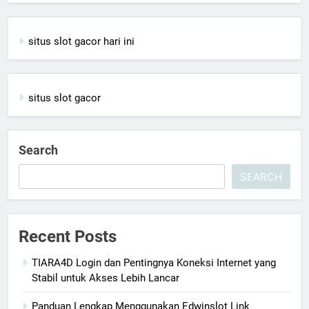
situs slot gacor hari ini
situs slot gacor
Search
SEARCH
Recent Posts
TIARA4D Login dan Pentingnya Koneksi Internet yang
Stabil untuk Akses Lebih Lancar
Panduan Lengkap Menggunakan Edwinslot Link