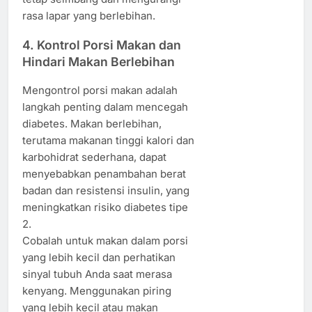
rasa lapar yang berlebihan.
4.
Kontrol Porsi Makan dan
Hindari Makan Berlebihan
Mengontrol porsi makan adalah
langkah penting dalam mencegah
diabetes. Makan berlebihan,
terutama makanan tinggi kalori dan
karbohidrat sederhana, dapat
menyebabkan penambahan berat
badan dan resistensi insulin, yang
meningkatkan risiko diabetes tipe
2.
Cobalah untuk makan dalam porsi
yang lebih kecil dan perhatikan
sinyal tubuh Anda saat merasa
kenyang. Menggunakan piring
yang lebih kecil atau makan