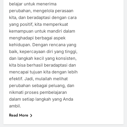
belajar untuk menerima
perubahan, mengelola perasaan
kita, dan beradaptasi dengan cara
yang positif, kita memperkuat
kemampuan untuk mandiri dalam
menghadapi berbagai aspek
kehidupan. Dengan rencana yang
baik, kepercayaan diri yang tinggi,
dan langkah kecil yang konsisten,
kita bisa berhasil beradaptasi dan
mencapai tujuan kita dengan lebih
efektif. Jadi, mulailah melihat
perubahan sebagai peluang, dan
nikmati proses pembelajaran
dalam setiap langkah yang Anda
ambil.
Read More