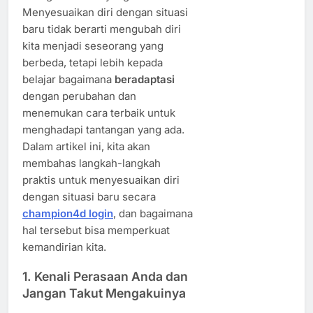
Menyesuaikan diri dengan situasi
baru tidak berarti mengubah diri
kita menjadi seseorang yang
berbeda, tetapi lebih kepada
belajar bagaimana
beradaptasi
dengan perubahan dan
menemukan cara terbaik untuk
menghadapi tantangan yang ada.
Dalam artikel ini, kita akan
membahas langkah-langkah
praktis untuk menyesuaikan diri
dengan situasi baru secara
champion4d login
, dan bagaimana
hal tersebut bisa memperkuat
kemandirian kita.
1.
Kenali Perasaan Anda dan
Jangan Takut Mengakuinya