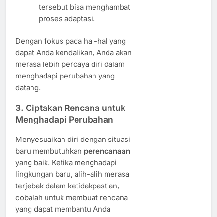
tersebut bisa menghambat
proses adaptasi.
Dengan fokus pada hal-hal yang
dapat Anda kendalikan, Anda akan
merasa lebih percaya diri dalam
menghadapi perubahan yang
datang.
3.
Ciptakan Rencana untuk
Menghadapi Perubahan
Menyesuaikan diri dengan situasi
baru membutuhkan
perencanaan
yang baik. Ketika menghadapi
lingkungan baru, alih-alih merasa
terjebak dalam ketidakpastian,
cobalah untuk membuat rencana
yang dapat membantu Anda