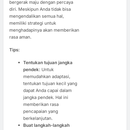
bergerak maju dengan percaya
diri. Meskipun Anda tidak bisa
mengendalikan semua hal,
memiliki strategi untuk
menghadapinya akan memberikan
rasa aman.
Tips:
Tentukan tujuan jangka
pendek:
Untuk
memudahkan adaptasi,
tentukan tujuan kecil yang
dapat Anda capai dalam
jangka pendek. Hal ini
memberikan rasa
pencapaian yang
berkelanjutan.
Buat langkah-langkah