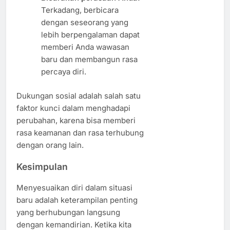
Terkadang, berbicara
dengan seseorang yang
lebih berpengalaman dapat
memberi Anda wawasan
baru dan membangun rasa
percaya diri.
Dukungan sosial adalah salah satu
faktor kunci dalam menghadapi
perubahan, karena bisa memberi
rasa keamanan dan rasa terhubung
dengan orang lain.
Kesimpulan
Menyesuaikan diri dalam situasi
baru adalah keterampilan penting
yang berhubungan langsung
dengan kemandirian. Ketika kita