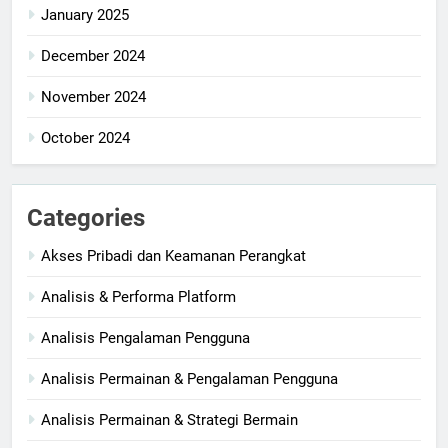
January 2025
December 2024
November 2024
October 2024
Categories
Akses Pribadi dan Keamanan Perangkat
Analisis & Performa Platform
Analisis Pengalaman Pengguna
Analisis Permainan & Pengalaman Pengguna
Analisis Permainan & Strategi Bermain