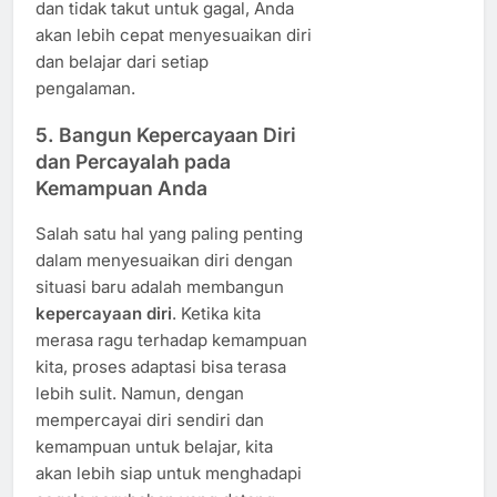
dan tidak takut untuk gagal, Anda
akan lebih cepat menyesuaikan diri
dan belajar dari setiap
pengalaman.
5.
Bangun Kepercayaan Diri
dan Percayalah pada
Kemampuan Anda
Salah satu hal yang paling penting
dalam menyesuaikan diri dengan
situasi baru adalah membangun
kepercayaan diri
. Ketika kita
merasa ragu terhadap kemampuan
kita, proses adaptasi bisa terasa
lebih sulit. Namun, dengan
mempercayai diri sendiri dan
kemampuan untuk belajar, kita
akan lebih siap untuk menghadapi