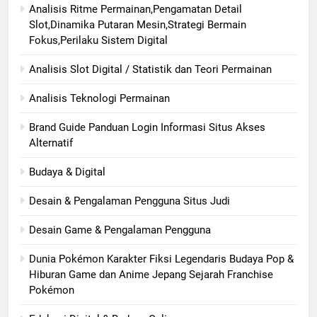
Analisis Ritme Permainan,Pengamatan Detail
Slot,Dinamika Putaran Mesin,Strategi Bermain
Fokus,Perilaku Sistem Digital
Analisis Slot Digital / Statistik dan Teori Permainan
Analisis Teknologi Permainan
Brand Guide Panduan Login Informasi Situs Akses
Alternatif
Budaya & Digital
Desain & Pengalaman Pengguna Situs Judi
Desain Game & Pengalaman Pengguna
Dunia Pokémon Karakter Fiksi Legendaris Budaya Pop &
Hiburan Game dan Anime Jepang Sejarah Franchise
Pokémon