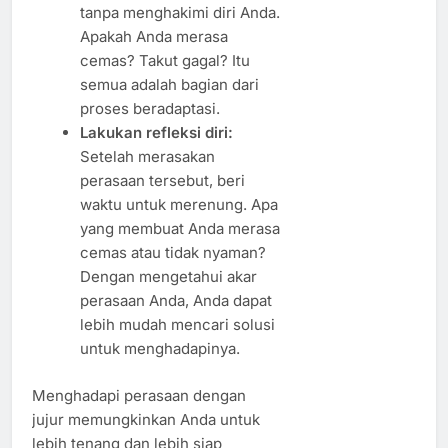
tanpa menghakimi diri Anda.
Apakah Anda merasa
cemas? Takut gagal? Itu
semua adalah bagian dari
proses beradaptasi.
Lakukan refleksi diri:
Setelah merasakan
perasaan tersebut, beri
waktu untuk merenung. Apa
yang membuat Anda merasa
cemas atau tidak nyaman?
Dengan mengetahui akar
perasaan Anda, Anda dapat
lebih mudah mencari solusi
untuk menghadapinya.
Menghadapi perasaan dengan
jujur memungkinkan Anda untuk
lebih tenang dan lebih siap