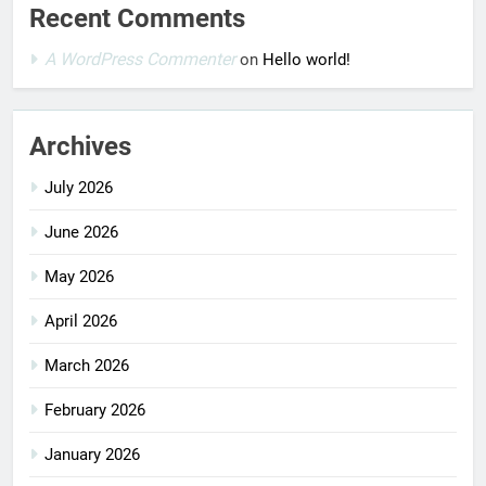
Recent Comments
A WordPress Commenter
on
Hello world!
Archives
July 2026
June 2026
May 2026
April 2026
March 2026
February 2026
January 2026