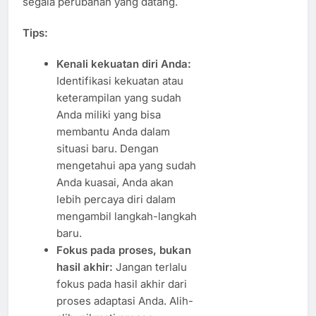
segala perubahan yang datang.
Tips:
Kenali kekuatan diri Anda:
Identifikasi kekuatan atau
keterampilan yang sudah
Anda miliki yang bisa
membantu Anda dalam
situasi baru. Dengan
mengetahui apa yang sudah
Anda kuasai, Anda akan
lebih percaya diri dalam
mengambil langkah-langkah
baru.
Fokus pada proses, bukan
hasil akhir:
Jangan terlalu
fokus pada hasil akhir dari
proses adaptasi Anda. Alih-