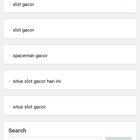
slot gacor
slot gacor
spaceman gacor
situs slot gacor hari ini
situs slot gacor
Search