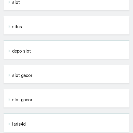
slot
situs
depo slot
slot gacor
slot gacor
laris4d