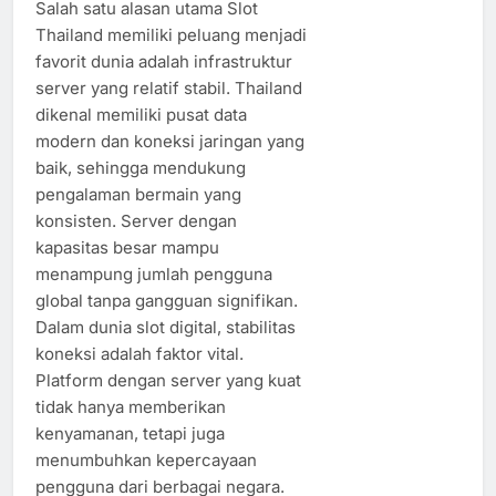
Salah satu alasan utama Slot
Thailand memiliki peluang menjadi
favorit dunia adalah infrastruktur
server yang relatif stabil. Thailand
dikenal memiliki pusat data
modern dan koneksi jaringan yang
baik, sehingga mendukung
pengalaman bermain yang
konsisten. Server dengan
kapasitas besar mampu
menampung jumlah pengguna
global tanpa gangguan signifikan.
Dalam dunia slot digital, stabilitas
koneksi adalah faktor vital.
Platform dengan server yang kuat
tidak hanya memberikan
kenyamanan, tetapi juga
menumbuhkan kepercayaan
pengguna dari berbagai negara.