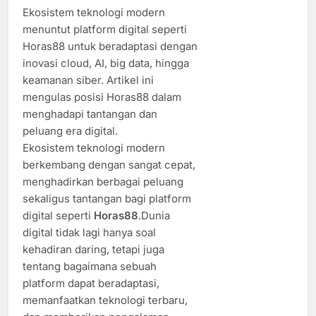
Ekosistem teknologi modern
menuntut platform digital seperti
Horas88 untuk beradaptasi dengan
inovasi cloud, AI, big data, hingga
keamanan siber. Artikel ini
mengulas posisi Horas88 dalam
menghadapi tantangan dan
peluang era digital.
Ekosistem teknologi modern
berkembang dengan sangat cepat,
menghadirkan berbagai peluang
sekaligus tantangan bagi platform
digital seperti
Horas88
.Dunia
digital tidak lagi hanya soal
kehadiran daring, tetapi juga
tentang bagaimana sebuah
platform dapat beradaptasi,
memanfaatkan teknologi terbaru,