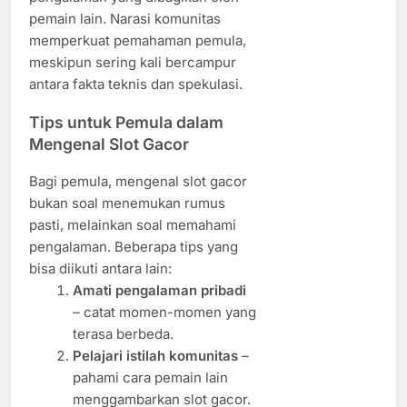
pemain lain. Narasi komunitas
memperkuat pemahaman pemula,
meskipun sering kali bercampur
antara fakta teknis dan spekulasi.
Tips untuk Pemula dalam
Mengenal Slot Gacor
Bagi pemula, mengenal slot gacor
bukan soal menemukan rumus
pasti, melainkan soal memahami
pengalaman. Beberapa tips yang
bisa diikuti antara lain:
Amati pengalaman pribadi
– catat momen-momen yang
terasa berbeda.
Pelajari istilah komunitas
–
pahami cara pemain lain
menggambarkan slot gacor.