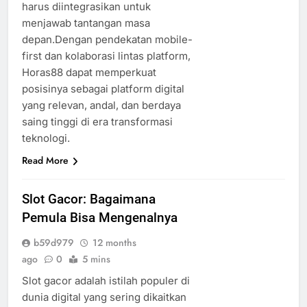
harus diintegrasikan untuk
menjawab tantangan masa
depan.Dengan pendekatan mobile-
first dan kolaborasi lintas platform,
Horas88 dapat memperkuat
posisinya sebagai platform digital
yang relevan, andal, dan berdaya
saing tinggi di era transformasi
teknologi.
Read More
Slot Gacor: Bagaimana
Pemula Bisa Mengenalnya
b59d979
12 months
ago
0
5 mins
Slot gacor adalah istilah populer di
dunia digital yang sering dikaitkan