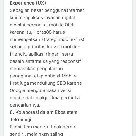
Experience (UX)
Sebagian besar pengguna internet
kini mengakses layanan digital
melalui perangkat mobile.Oleh
karena itu, Horas88 harus
menempatkan strategi mobile-first
sebagai prioritas.Inovasi mobile-
friendly, aplikasi ringan, serta
desain antarmuka yang responsif
memastikan pengalaman
pengguna tetap optimal.Mobile-
first juga mendukung SEO karena
Google mengutamakan versi
mobile dalam algoritma peringkat
pencariannya.
6. Kolaborasi dalam Ekosistem
Teknologi
Ekosistem modern tidak berdiri
sendiri, melainkan saling