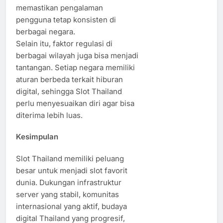
memastikan pengalaman
pengguna tetap konsisten di
berbagai negara.
Selain itu, faktor regulasi di
berbagai wilayah juga bisa menjadi
tantangan. Setiap negara memiliki
aturan berbeda terkait hiburan
digital, sehingga Slot Thailand
perlu menyesuaikan diri agar bisa
diterima lebih luas.
Kesimpulan
Slot Thailand memiliki peluang
besar untuk menjadi slot favorit
dunia. Dukungan infrastruktur
server yang stabil, komunitas
internasional yang aktif, budaya
digital Thailand yang progresif,