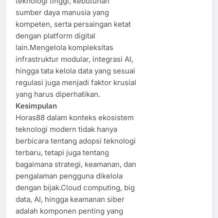
teknologi tinggi, kebutuhan
sumber daya manusia yang
kompeten, serta persaingan ketat
dengan platform digital
lain.Mengelola kompleksitas
infrastruktur modular, integrasi AI,
hingga tata kelola data yang sesuai
regulasi juga menjadi faktor krusial
yang harus diperhatikan.
Kesimpulan
Horas88 dalam konteks ekosistem
teknologi modern tidak hanya
berbicara tentang adopsi teknologi
terbaru, tetapi juga tentang
bagaimana strategi, keamanan, dan
pengalaman pengguna dikelola
dengan bijak.Cloud computing, big
data, AI, hingga keamanan siber
adalah komponen penting yang