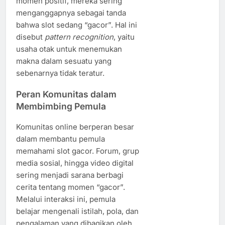
momen positif, mereka sering
menganggapnya sebagai tanda
bahwa slot sedang “gacor”. Hal ini
disebut
pattern recognition
, yaitu
usaha otak untuk menemukan
makna dalam sesuatu yang
sebenarnya tidak teratur.
Peran Komunitas dalam
Membimbing Pemula
Komunitas online berperan besar
dalam membantu pemula
memahami slot gacor. Forum, grup
media sosial, hingga video digital
sering menjadi sarana berbagi
cerita tentang momen “gacor”.
Melalui interaksi ini, pemula
belajar mengenali istilah, pola, dan
pengalaman yang dibagikan oleh