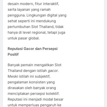
desain modern, fitur interaktif,
serta layanan yang ramah
pengguna. Lingkungan digital yang
sehat seperti ini mendukung
pertumbuhan Slot Thailand, tidak
hanya di level regional, tetapi juga
untuk pasar global.
Reputasi Gacor dan Persepsi
Positif
Banyak pemain mengaitkan Slot
Thailand dengan istilah
gacor
.
Meski istilah ini subjektif,
pengalaman konsisten yang
dirasakan oleh banyak orang
menciptakan persepsi kolektif.
Reputasi ini menjadi modal besar
untuk memperluas pengaruh ke