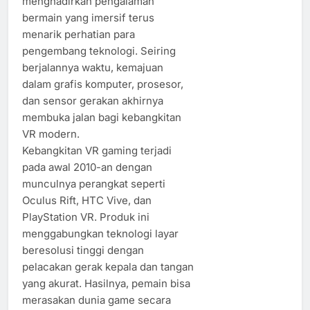
menghadirkan pengalaman
bermain yang imersif terus
menarik perhatian para
pengembang teknologi. Seiring
berjalannya waktu, kemajuan
dalam grafis komputer, prosesor,
dan sensor gerakan akhirnya
membuka jalan bagi kebangkitan
VR modern.
Kebangkitan VR gaming terjadi
pada awal 2010-an dengan
munculnya perangkat seperti
Oculus Rift, HTC Vive, dan
PlayStation VR. Produk ini
menggabungkan teknologi layar
beresolusi tinggi dengan
pelacakan gerak kepala dan tangan
yang akurat. Hasilnya, pemain bisa
merasakan dunia game secara