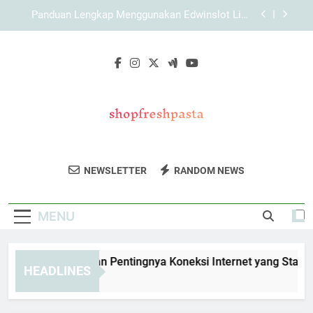
Skip
EDWINSLOT Login: Analisis Akses dari Sisi
to
Kecepatan dan Kemudahan
content
Login Edwinslot dan Pentingnya Memilih Akses
yang Tepat untuk Pengguna
TIARA4D Login dan Pentingnya Koneksi Internet
yang Stabil untuk Akses Lebih Lancar
Panduan Lengkap Menggunakan Edwinslot Link
Alternatif Tanpa Kendala Akses
EDWINSLOT Login: Analisis Akses dari Sisi
Kecepatan dan Kemudahan
Shop Fresh
Nikmati Pasta Segar Dan Bahan Masakan
Login Edwinslot dan Pentingnya Memilih Akses
NEWSLETTER
RANDOM NEWS
Pasta
yang Tepat untuk Pengguna
Khas Italia Dari Shop Fresh Pasta. Untuk
Pengalaman Kuliner Yang Otentik.
MENU
ARA4D Login dan Pentingnya Koneksi Internet yang Stabil unt
HEADLINES
Weeks Ago