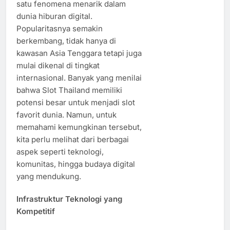
satu fenomena menarik dalam
dunia hiburan digital.
Popularitasnya semakin
berkembang, tidak hanya di
kawasan Asia Tenggara tetapi juga
mulai dikenal di tingkat
internasional. Banyak yang menilai
bahwa Slot Thailand memiliki
potensi besar untuk menjadi slot
favorit dunia. Namun, untuk
memahami kemungkinan tersebut,
kita perlu melihat dari berbagai
aspek seperti teknologi,
komunitas, hingga budaya digital
yang mendukung.
Infrastruktur Teknologi yang
Kompetitif