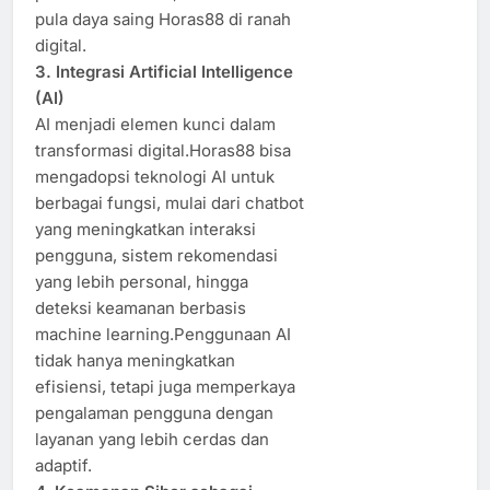
pula daya saing Horas88 di ranah
digital.
3. Integrasi Artificial Intelligence
(AI)
AI menjadi elemen kunci dalam
transformasi digital.Horas88 bisa
mengadopsi teknologi AI untuk
berbagai fungsi, mulai dari chatbot
yang meningkatkan interaksi
pengguna, sistem rekomendasi
yang lebih personal, hingga
deteksi keamanan berbasis
machine learning.Penggunaan AI
tidak hanya meningkatkan
efisiensi, tetapi juga memperkaya
pengalaman pengguna dengan
layanan yang lebih cerdas dan
adaptif.