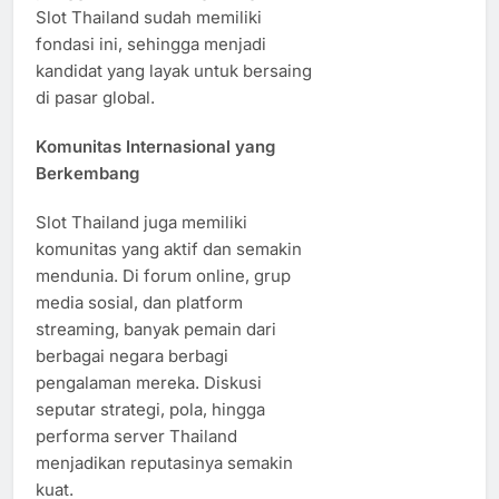
Slot Thailand sudah memiliki
fondasi ini, sehingga menjadi
kandidat yang layak untuk bersaing
di pasar global.
Komunitas Internasional yang
Berkembang
Slot Thailand juga memiliki
komunitas yang aktif dan semakin
mendunia. Di forum online, grup
media sosial, dan platform
streaming, banyak pemain dari
berbagai negara berbagi
pengalaman mereka. Diskusi
seputar strategi, pola, hingga
performa server Thailand
menjadikan reputasinya semakin
kuat.