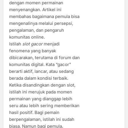
dengan momen permainan
menyenangkan. Artikel ini
membahas bagaimana pemula bisa
mengenalinya melalui persepsi,
pengalaman, dan pengaruh
komunitas online.
Istilah
slot gacor
menjadi
fenomena yang banyak
dibicarakan, terutama di forum dan
komunitas digital. Kata “gacor”
berarti aktif, lancar, atau sedang
berada dalam kondisi terbaik.
Ketika disandingkan dengan slot,
istilah ini merujuk pada momen
permainan yang dianggap lebih
seru atau lebih sering memberikan
hasil positif. Bagi pemain
berpengalaman, istilah ini sudah
biasa. Namun bagi pemula,