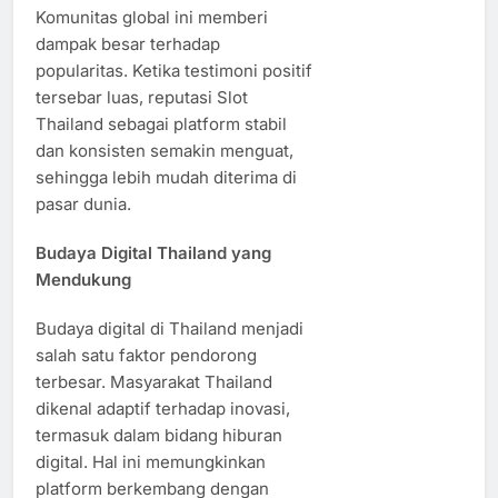
Komunitas global ini memberi
dampak besar terhadap
popularitas. Ketika testimoni positif
tersebar luas, reputasi Slot
Thailand sebagai platform stabil
dan konsisten semakin menguat,
sehingga lebih mudah diterima di
pasar dunia.
Budaya Digital Thailand yang
Mendukung
Budaya digital di Thailand menjadi
salah satu faktor pendorong
terbesar. Masyarakat Thailand
dikenal adaptif terhadap inovasi,
termasuk dalam bidang hiburan
digital. Hal ini memungkinkan
platform berkembang dengan