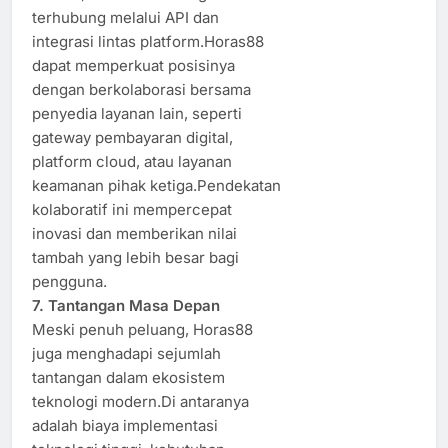
terhubung melalui API dan
integrasi lintas platform.Horas88
dapat memperkuat posisinya
dengan berkolaborasi bersama
penyedia layanan lain, seperti
gateway pembayaran digital,
platform cloud, atau layanan
keamanan pihak ketiga.Pendekatan
kolaboratif ini mempercepat
inovasi dan memberikan nilai
tambah yang lebih besar bagi
pengguna.
7. Tantangan Masa Depan
Meski penuh peluang, Horas88
juga menghadapi sejumlah
tantangan dalam ekosistem
teknologi modern.Di antaranya
adalah biaya implementasi