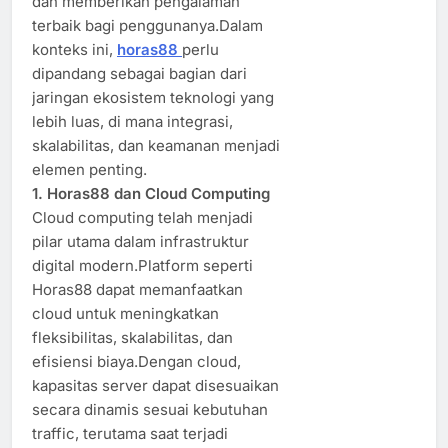
dan memberikan pengalaman
terbaik bagi penggunanya.Dalam
konteks ini,
horas88
perlu
dipandang sebagai bagian dari
jaringan ekosistem teknologi yang
lebih luas, di mana integrasi,
skalabilitas, dan keamanan menjadi
elemen penting.
1. Horas88 dan Cloud Computing
Cloud computing telah menjadi
pilar utama dalam infrastruktur
digital modern.Platform seperti
Horas88 dapat memanfaatkan
cloud untuk meningkatkan
fleksibilitas, skalabilitas, dan
efisiensi biaya.Dengan cloud,
kapasitas server dapat disesuaikan
secara dinamis sesuai kebutuhan
traffic, terutama saat terjadi