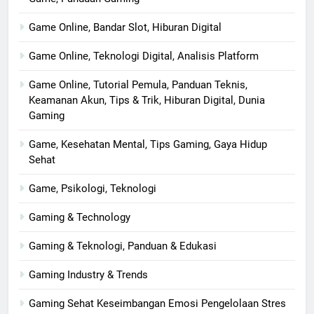
Game Online, Bandar Slot, Hiburan Digital
Game Online, Teknologi Digital, Analisis Platform
Game Online, Tutorial Pemula, Panduan Teknis,
Keamanan Akun, Tips & Trik, Hiburan Digital, Dunia
Gaming
Game, Kesehatan Mental, Tips Gaming, Gaya Hidup
Sehat
Game, Psikologi, Teknologi
Gaming & Technology
Gaming & Teknologi, Panduan & Edukasi
Gaming Industry & Trends
Gaming Sehat Keseimbangan Emosi Pengelolaan Stres