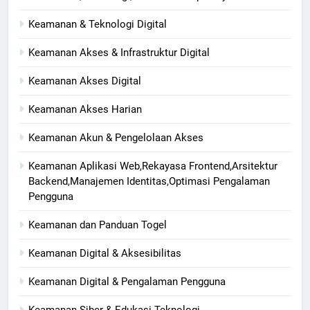
Keamanan & Teknologi Digital
Keamanan Akses & Infrastruktur Digital
Keamanan Akses Digital
Keamanan Akses Harian
Keamanan Akun & Pengelolaan Akses
Keamanan Aplikasi Web,Rekayasa Frontend,Arsitektur
Backend,Manajemen Identitas,Optimasi Pengalaman
Pengguna
Keamanan dan Panduan Togel
Keamanan Digital & Aksesibilitas
Keamanan Digital & Pengalaman Pengguna
Keamanan Siber & Edukasi Teknologi