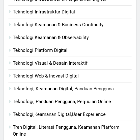
Teknologi Infrastruktur Digital
Teknologi Keamanan & Business Continuity
Teknologi Keamanan & Observability
Teknologi Platform Digital
Teknologi Visual & Desain Interaktif
Teknologi Web & Inovasi Digital
Teknologi, Keamanan Digital, Panduan Pengguna
Teknologi, Panduan Pengguna, Perjudian Online
Teknologi,Keamanan Digital,User Experience
Tren Digital, Literasi Pengguna, Keamanan Platform
Online