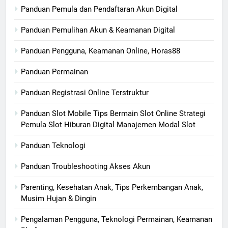
Panduan Pemula dan Pendaftaran Akun Digital
Panduan Pemulihan Akun & Keamanan Digital
Panduan Pengguna, Keamanan Online, Horas88
Panduan Permainan
Panduan Registrasi Online Terstruktur
Panduan Slot Mobile Tips Bermain Slot Online Strategi
Pemula Slot Hiburan Digital Manajemen Modal Slot
Panduan Teknologi
Panduan Troubleshooting Akses Akun
Parenting, Kesehatan Anak, Tips Perkembangan Anak,
Musim Hujan & Dingin
Pengalaman Pengguna, Teknologi Permainan, Keamanan