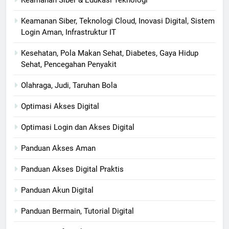
Keamanan Siber, Teknologi Cloud, Inovasi Digital, Sistem
Login Aman, Infrastruktur IT
Kesehatan, Pola Makan Sehat, Diabetes, Gaya Hidup
Sehat, Pencegahan Penyakit
Olahraga, Judi, Taruhan Bola
Optimasi Akses Digital
Optimasi Login dan Akses Digital
Panduan Akses Aman
Panduan Akses Digital Praktis
Panduan Akun Digital
Panduan Bermain, Tutorial Digital