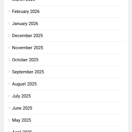
February 2026
January 2026
December 2025
November 2025
October 2025
September 2025
August 2025
July 2025
June 2025
May 2025