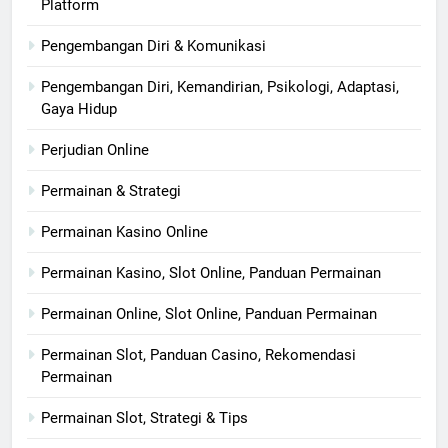
Platform
Pengembangan Diri & Komunikasi
Pengembangan Diri, Kemandirian, Psikologi, Adaptasi,
Gaya Hidup
Perjudian Online
Permainan & Strategi
Permainan Kasino Online
Permainan Kasino, Slot Online, Panduan Permainan
Permainan Online, Slot Online, Panduan Permainan
Permainan Slot, Panduan Casino, Rekomendasi
Permainan
Permainan Slot, Strategi & Tips