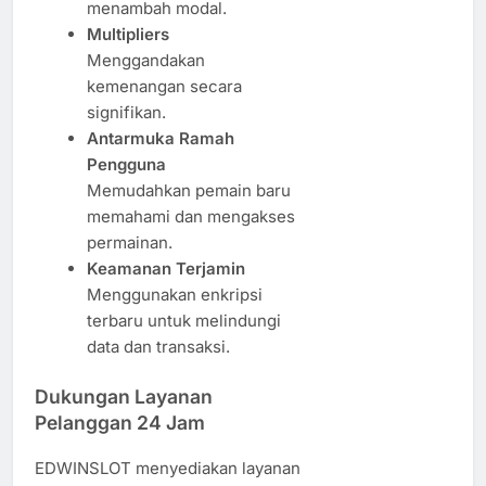
menambah modal.
Multipliers
Menggandakan
kemenangan secara
signifikan.
Antarmuka Ramah
Pengguna
Memudahkan pemain baru
memahami dan mengakses
permainan.
Keamanan Terjamin
Menggunakan enkripsi
terbaru untuk melindungi
data dan transaksi.
Dukungan Layanan
Pelanggan 24 Jam
EDWINSLOT menyediakan layanan