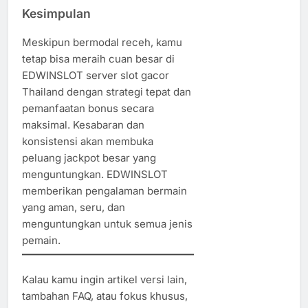
Kesimpulan
Meskipun bermodal receh, kamu
tetap bisa meraih cuan besar di
EDWINSLOT server slot gacor
Thailand dengan strategi tepat dan
pemanfaatan bonus secara
maksimal. Kesabaran dan
konsistensi akan membuka
peluang jackpot besar yang
menguntungkan. EDWINSLOT
memberikan pengalaman bermain
yang aman, seru, dan
menguntungkan untuk semua jenis
pemain.
Kalau kamu ingin artikel versi lain,
tambahan FAQ, atau fokus khusus,