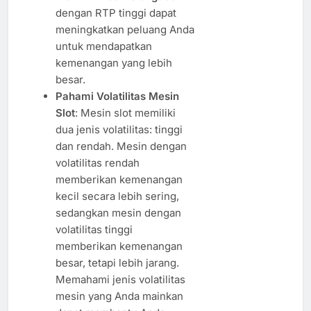
dengan RTP tinggi dapat
meningkatkan peluang Anda
untuk mendapatkan
kemenangan yang lebih
besar.
Pahami Volatilitas Mesin
Slot
: Mesin slot memiliki
dua jenis volatilitas: tinggi
dan rendah. Mesin dengan
volatilitas rendah
memberikan kemenangan
kecil secara lebih sering,
sedangkan mesin dengan
volatilitas tinggi
memberikan kemenangan
besar, tetapi lebih jarang.
Memahami jenis volatilitas
mesin yang Anda mainkan