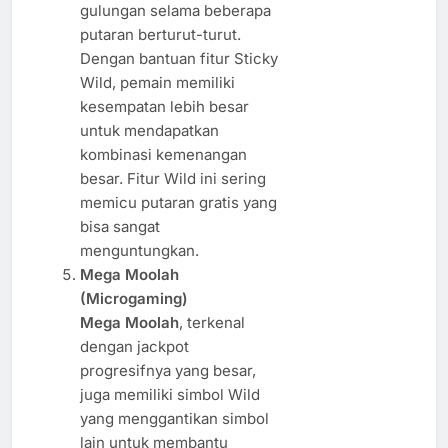
gulungan selama beberapa
putaran berturut-turut.
Dengan bantuan fitur Sticky
Wild, pemain memiliki
kesempatan lebih besar
untuk mendapatkan
kombinasi kemenangan
besar. Fitur Wild ini sering
memicu putaran gratis yang
bisa sangat
menguntungkan.
Mega Moolah
(Microgaming)
Mega Moolah
, terkenal
dengan jackpot
progresifnya yang besar,
juga memiliki simbol Wild
yang menggantikan simbol
lain untuk membantu