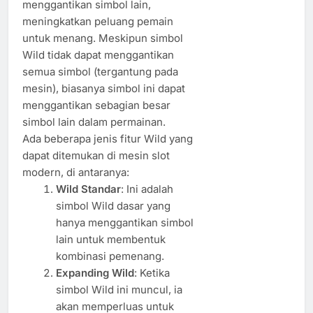
menggantikan simbol lain,
meningkatkan peluang pemain
untuk menang. Meskipun simbol
Wild tidak dapat menggantikan
semua simbol (tergantung pada
mesin), biasanya simbol ini dapat
menggantikan sebagian besar
simbol lain dalam permainan.
Ada beberapa jenis fitur Wild yang
dapat ditemukan di mesin slot
modern, di antaranya:
Wild Standar
: Ini adalah
simbol Wild dasar yang
hanya menggantikan simbol
lain untuk membentuk
kombinasi pemenang.
Expanding Wild
: Ketika
simbol Wild ini muncul, ia
akan memperluas untuk