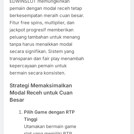
EDWINSLOT memungkinkan
pemain dengan modal receh tetap
berkesempatan meraih cuan besar.
Fitur free spins, multiplier, dan
jackpot progresif memberikan
peluang tambahan untuk menang
tanpa harus menaikkan modal
secara signifikan. Sistem yang
transparan dan fair play menambah
kepercayaan pemain untuk
bermain secara konsisten.
Strategi Memaksimalkan
Modal Receh untuk Cuan
Besar
Pilih Game dengan RTP
Tinggi
Utamakan bermain game
slot yang memiliki RTP