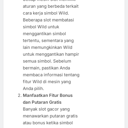
aturan yang berbeda terkait
cara kerja simbol Wild.
Beberapa slot membatasi
simbol Wild untuk
menggantikan simbol
tertentu, sementara yang
lain memungkinkan Wild
untuk menggantikan hampir
semua simbol. Sebelum
bermain, pastikan Anda
membaca informasi tentang
fitur Wild di mesin yang
Anda pilih.
Manfaatkan Fitur Bonus
dan Putaran Gratis
Banyak slot gacor yang
menawarkan putaran gratis
atau bonus ketika simbol