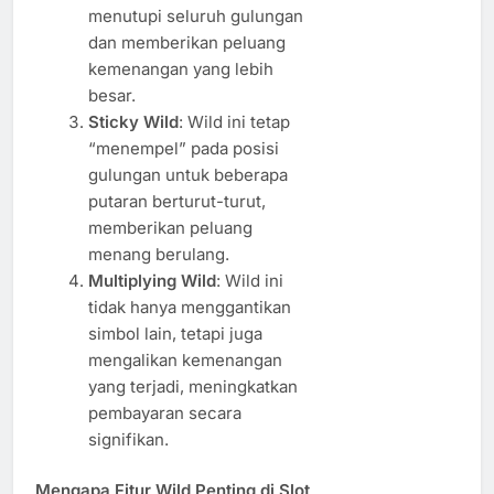
menutupi seluruh gulungan
dan memberikan peluang
kemenangan yang lebih
besar.
Sticky Wild
: Wild ini tetap
“menempel” pada posisi
gulungan untuk beberapa
putaran berturut-turut,
memberikan peluang
menang berulang.
Multiplying Wild
: Wild ini
tidak hanya menggantikan
simbol lain, tetapi juga
mengalikan kemenangan
yang terjadi, meningkatkan
pembayaran secara
signifikan.
Mengapa Fitur Wild Penting di Slot