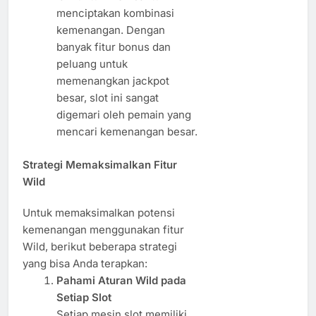
menciptakan kombinasi
kemenangan. Dengan
banyak fitur bonus dan
peluang untuk
memenangkan jackpot
besar, slot ini sangat
digemari oleh pemain yang
mencari kemenangan besar.
Strategi Memaksimalkan Fitur
Wild
Untuk memaksimalkan potensi
kemenangan menggunakan fitur
Wild, berikut beberapa strategi
yang bisa Anda terapkan:
Pahami Aturan Wild pada
Setiap Slot
Setiap mesin slot memiliki