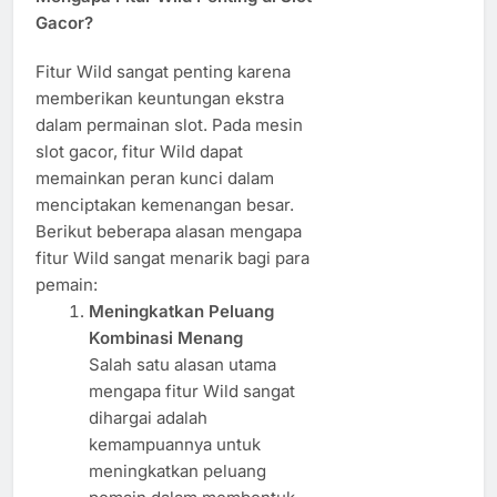
Gacor?
Fitur Wild sangat penting karena
memberikan keuntungan ekstra
dalam permainan slot. Pada mesin
slot gacor, fitur Wild dapat
memainkan peran kunci dalam
menciptakan kemenangan besar.
Berikut beberapa alasan mengapa
fitur Wild sangat menarik bagi para
pemain:
Meningkatkan Peluang
Kombinasi Menang
Salah satu alasan utama
mengapa fitur Wild sangat
dihargai adalah
kemampuannya untuk
meningkatkan peluang