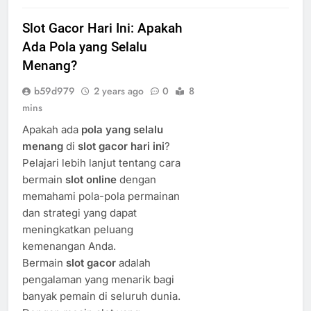
Slot Gacor Hari Ini: Apakah
Ada Pola yang Selalu
Menang?
b59d979
2 years ago
0
8
mins
Apakah ada
pola yang selalu
menang
di
slot gacor hari ini
?
Pelajari lebih lanjut tentang cara
bermain
slot online
dengan
memahami pola-pola permainan
dan strategi yang dapat
meningkatkan peluang
kemenangan Anda.
Bermain
slot gacor
adalah
pengalaman yang menarik bagi
banyak pemain di seluruh dunia.