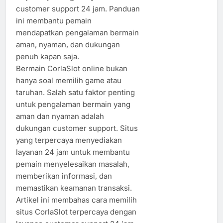
customer support 24 jam. Panduan
ini membantu pemain
mendapatkan pengalaman bermain
aman, nyaman, dan dukungan
penuh kapan saja.
Bermain CorlaSlot online bukan
hanya soal memilih game atau
taruhan. Salah satu faktor penting
untuk pengalaman bermain yang
aman dan nyaman adalah
dukungan customer support. Situs
yang terpercaya menyediakan
layanan 24 jam untuk membantu
pemain menyelesaikan masalah,
memberikan informasi, dan
memastikan keamanan transaksi.
Artikel ini membahas cara memilih
situs CorlaSlot terpercaya dengan