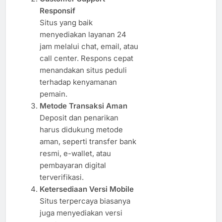
Responsif
Situs yang baik
menyediakan layanan 24
jam melalui chat, email, atau
call center. Respons cepat
menandakan situs peduli
terhadap kenyamanan
pemain.
Metode Transaksi Aman
Deposit dan penarikan
harus didukung metode
aman, seperti transfer bank
resmi, e-wallet, atau
pembayaran digital
terverifikasi.
Ketersediaan Versi Mobile
Situs terpercaya biasanya
juga menyediakan versi