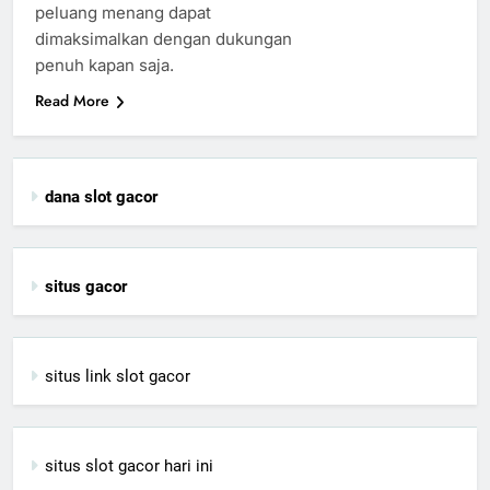
peluang menang dapat
dimaksimalkan dengan dukungan
penuh kapan saja.
Read More
dana slot gacor
situs gacor
situs link slot gacor
situs slot gacor hari ini