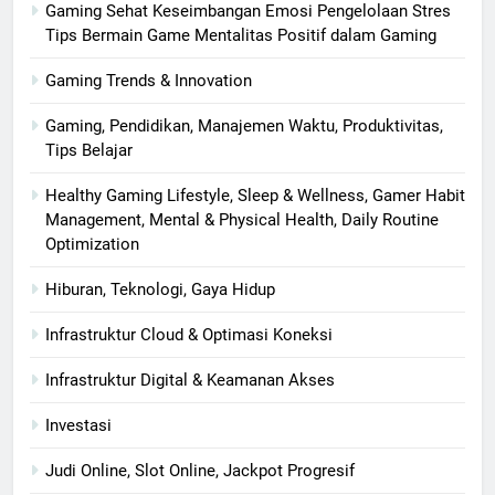
Gaming Sehat Keseimbangan Emosi Pengelolaan Stres
Tips Bermain Game Mentalitas Positif dalam Gaming
Gaming Trends & Innovation
Gaming, Pendidikan, Manajemen Waktu, Produktivitas,
Tips Belajar
Healthy Gaming Lifestyle, Sleep & Wellness, Gamer Habit
Management, Mental & Physical Health, Daily Routine
Optimization
Hiburan, Teknologi, Gaya Hidup
Infrastruktur Cloud & Optimasi Koneksi
Infrastruktur Digital & Keamanan Akses
Investasi
Judi Online, Slot Online, Jackpot Progresif