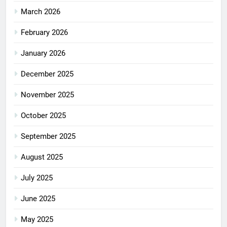
March 2026
February 2026
January 2026
December 2025
November 2025
October 2025
September 2025
August 2025
July 2025
June 2025
May 2025