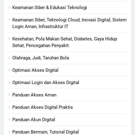
Keamanan Siber & Edukasi Teknologi
Keamanan Siber, Teknologi Cloud, Inovasi Digital, Sistem
Login Aman, Infrastruktur IT
Kesehatan, Pola Makan Sehat, Diabetes, Gaya Hidup
Sehat, Pencegahan Penyakit
Olahraga, Judi, Taruhan Bola
Optimasi Akses Digital
Optimasi Login dan Akses Digital
Panduan Akses Aman
Panduan Akses Digital Praktis
Panduan Akun Digital
Panduan Bermain, Tutorial Digital