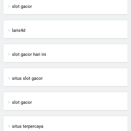
slot gacor
laris4d
slot gacor hari ini
situs slot gacor
slot gacor
situs terpercaya