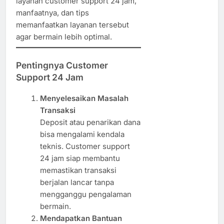
layanan customer support 24 jam,
manfaatnya, dan tips
memanfaatkan layanan tersebut
agar bermain lebih optimal.
Pentingnya Customer
Support 24 Jam
Menyelesaikan Masalah
Transaksi
Deposit atau penarikan dana
bisa mengalami kendala
teknis. Customer support
24 jam siap membantu
memastikan transaksi
berjalan lancar tanpa
mengganggu pengalaman
bermain.
Mendapatkan Bantuan