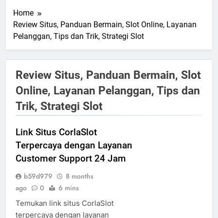
Home
Review Situs, Panduan Bermain, Slot Online, Layanan
Pelanggan, Tips dan Trik, Strategi Slot
Review Situs, Panduan Bermain, Slot
Online, Layanan Pelanggan, Tips dan
Trik, Strategi Slot
Link Situs CorlaSlot
Terpercaya dengan Layanan
Customer Support 24 Jam
b59d979
8 months
ago
0
6 mins
Temukan link situs CorlaSlot
terpercaya dengan layanan