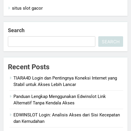
situs slot gacor
Search
SEARCH
Recent Posts
TIARA4D Login dan Pentingnya Koneksi Internet yang
Stabil untuk Akses Lebih Lancar
Panduan Lengkap Menggunakan Edwinslot Link
Alternatif Tanpa Kendala Akses
EDWINSLOT Login: Analisis Akses dari Sisi Kecepatan
dan Kemudahan