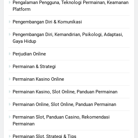
Pengalaman Pengguna, Teknologi Permainan, Keamanan
Platform
Pengembangan Diri & Komunikasi
Pengembangan Diri, Kemandirian, Psikologi, Adaptasi,
Gaya Hidup
Perjudian Online
Permainan & Strategi
Permainan Kasino Online
Permainan Kasino, Slot Online, Panduan Permainan
Permainan Online, Slot Online, Panduan Permainan
Permainan Slot, Panduan Casino, Rekomendasi
Permainan
Permainan Slot, Strategi & Tips