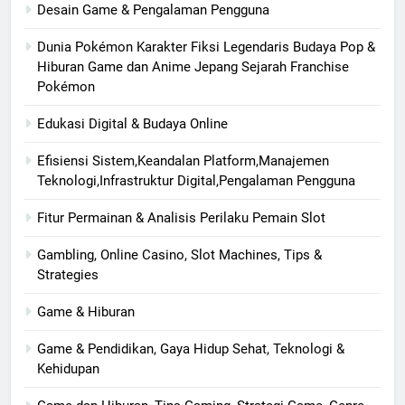
Desain Game & Pengalaman Pengguna
Dunia Pokémon Karakter Fiksi Legendaris Budaya Pop &
Hiburan Game dan Anime Jepang Sejarah Franchise
Pokémon
Edukasi Digital & Budaya Online
Efisiensi Sistem,Keandalan Platform,Manajemen
Teknologi,Infrastruktur Digital,Pengalaman Pengguna
Fitur Permainan & Analisis Perilaku Pemain Slot
Gambling, Online Casino, Slot Machines, Tips &
Strategies
Game & Hiburan
Game & Pendidikan, Gaya Hidup Sehat, Teknologi &
Kehidupan