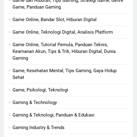
Game dan Hiburan, Tips Gaming, Strategi Game, Genre
Game, Panduan Gaming
Game Online, Bandar Slot, Hiburan Digital
Game Online, Teknologi Digital, Analisis Platform
Game Online, Tutorial Pemula, Panduan Teknis,
Keamanan Akun, Tips & Trik, Hiburan Digital, Dunia
Gaming
Game, Kesehatan Mental, Tips Gaming, Gaya Hidup
Sehat
Game, Psikologi, Teknologi
Gaming & Technology
Gaming & Teknologi, Panduan & Edukasi
Gaming Industry & Trends