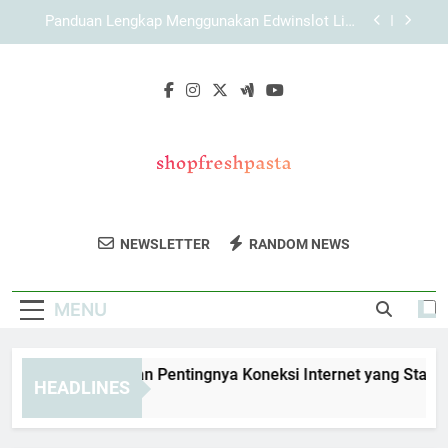
Skip
EDWINSLOT Login: Analisis Akses dari Sisi
to
Kecepatan dan Kemudahan
content
Login Edwinslot dan Pentingnya Memilih Akses
yang Tepat untuk Pengguna
TIARA4D Login dan Pentingnya Koneksi Internet
yang Stabil untuk Akses Lebih Lancar
Panduan Lengkap Menggunakan Edwinslot Link
Alternatif Tanpa Kendala Akses
EDWINSLOT Login: Analisis Akses dari Sisi
Kecepatan dan Kemudahan
Shop Fresh
Nikmati Pasta Segar Dan Bahan Masakan
Login Edwinslot dan Pentingnya Memilih Akses
NEWSLETTER
RANDOM NEWS
Pasta
yang Tepat untuk Pengguna
Khas Italia Dari Shop Fresh Pasta. Untuk
Pengalaman Kuliner Yang Otentik.
MENU
ARA4D Login dan Pentingnya Koneksi Internet yang Stabil unt
HEADLINES
Weeks Ago