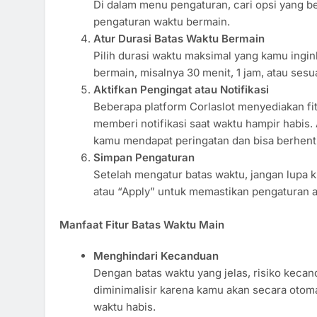
Di dalam menu pengaturan, cari opsi yang b
pengaturan waktu bermain.
Atur Durasi Batas Waktu Bermain
Pilih durasi waktu maksimal yang kamu ingin
bermain, misalnya 30 menit, 1 jam, atau ses
Aktifkan Pengingat atau Notifikasi
Beberapa platform Corlaslot menyediakan fi
memberi notifikasi saat waktu hampir habis. A
kamu mendapat peringatan dan bisa berhenti
Simpan Pengaturan
Setelah mengatur batas waktu, jangan lupa k
atau “Apply” untuk memastikan pengaturan ak
Manfaat Fitur Batas Waktu Main
Menghindari Kecanduan
Dengan batas waktu yang jelas, risiko keca
diminimalisir karena kamu akan secara otoma
waktu habis.