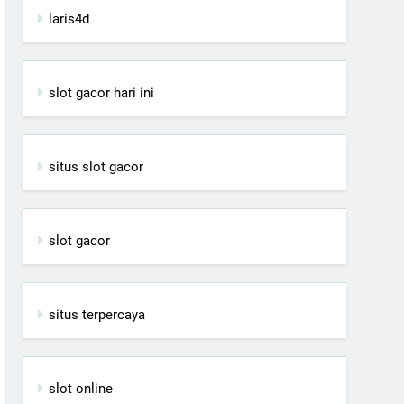
laris4d
slot gacor hari ini
situs slot gacor
slot gacor
situs terpercaya
slot online