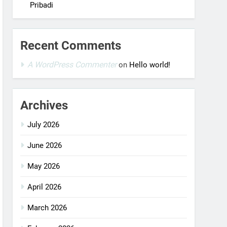
Pribadi
Recent Comments
A WordPress Commenter
on
Hello world!
Archives
July 2026
June 2026
May 2026
April 2026
March 2026