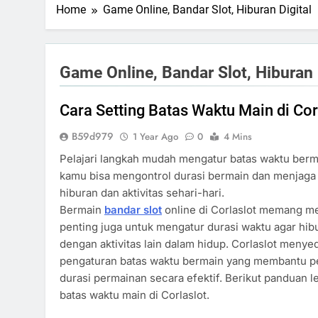
Home
Game Online, Bandar Slot, Hiburan Digital
Game Online, Bandar Slot, Hiburan 
Cara Setting Batas Waktu Main di Cor
B59d979
1 Year Ago
0
4 Mins
Pelajari langkah mudah mengatur batas waktu berma
kamu bisa mengontrol durasi bermain dan menjaga
hiburan dan aktivitas sehari-hari.
Bermain
bandar slot
online di Corlaslot memang m
penting juga untuk mengatur durasi waktu agar hib
dengan aktivitas lain dalam hidup. Corlaslot menyed
pengaturan batas waktu bermain yang membantu p
durasi permainan secara efektif. Berikut panduan l
batas waktu main di Corlaslot.