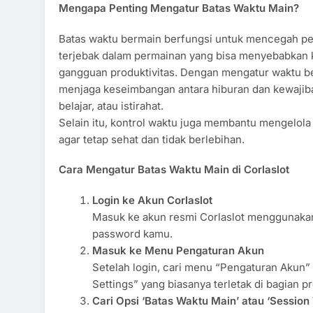
Mengapa Penting Mengatur Batas Waktu Main?
Batas waktu bermain berfungsi untuk mencegah pem
terjebak dalam permainan yang bisa menyebabkan 
gangguan produktivitas. Dengan mengatur waktu b
menjaga keseimbangan antara hiburan dan kewajiban
belajar, atau istirahat.
Selain itu, kontrol waktu juga membantu mengelol
agar tetap sehat dan tidak berlebihan.
Cara Mengatur Batas Waktu Main di Corlaslot
Login ke Akun Corlaslot
Masuk ke akun resmi Corlaslot menggunaka
password kamu.
Masuk ke Menu Pengaturan Akun
Setelah login, cari menu “Pengaturan Akun”
Settings” yang biasanya terletak di bagian p
Cari Opsi ‘Batas Waktu Main’ atau ‘Session 