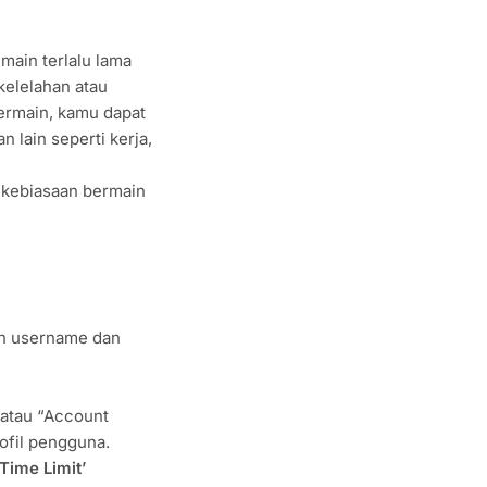
ain terlalu lama
kelelahan atau
ermain, kamu dapat
 lain seperti kerja,
a kebiasaan bermain
n username dan
 atau “Account
rofil pengguna.
Time Limit’