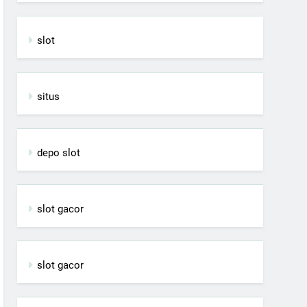
slot
situs
depo slot
slot gacor
slot gacor