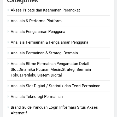
Categories
Akses Pribadi dan Keamanan Perangkat
Analisis & Performa Platform
Analisis Pengalaman Pengguna
Analisis Permainan & Pengalaman Pengguna
Analisis Permainan & Strategi Bermain
Analisis Ritme Permainan,Pengamatan Detail
Slot,Dinamika Putaran Mesin,Strategi Bermain
Fokus,Perilaku Sistem Digital
Analisis Slot Digital / Statistik dan Teori Permainan
Analisis Teknologi Permainan
Brand Guide Panduan Login Informasi Situs Akses
Alternatif