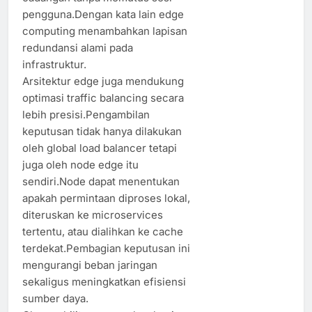
pengguna.Dengan kata lain edge
computing menambahkan lapisan
redundansi alami pada
infrastruktur.
Arsitektur edge juga mendukung
optimasi traffic balancing secara
lebih presisi.Pengambilan
keputusan tidak hanya dilakukan
oleh global load balancer tetapi
juga oleh node edge itu
sendiri.Node dapat menentukan
apakah permintaan diproses lokal,
diteruskan ke microservices
tertentu, atau dialihkan ke cache
terdekat.Pembagian keputusan ini
mengurangi beban jaringan
sekaligus meningkatkan efisiensi
sumber daya.