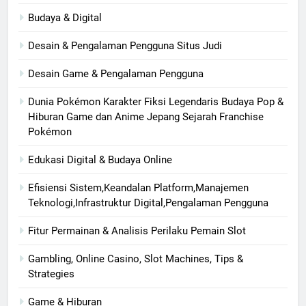
Budaya & Digital
Desain & Pengalaman Pengguna Situs Judi
Desain Game & Pengalaman Pengguna
Dunia Pokémon Karakter Fiksi Legendaris Budaya Pop &
Hiburan Game dan Anime Jepang Sejarah Franchise
Pokémon
Edukasi Digital & Budaya Online
Efisiensi Sistem,Keandalan Platform,Manajemen
Teknologi,Infrastruktur Digital,Pengalaman Pengguna
Fitur Permainan & Analisis Perilaku Pemain Slot
Gambling, Online Casino, Slot Machines, Tips &
Strategies
Game & Hiburan