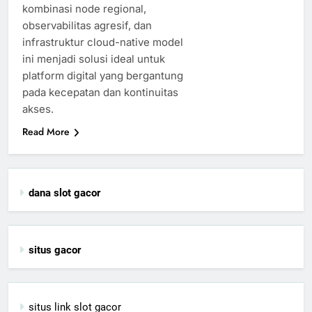
kombinasi node regional,
observabilitas agresif, dan
infrastruktur cloud-native model
ini menjadi solusi ideal untuk
platform digital yang bergantung
pada kecepatan dan kontinuitas
akses.
Read More
dana slot gacor
situs gacor
situs link slot gacor