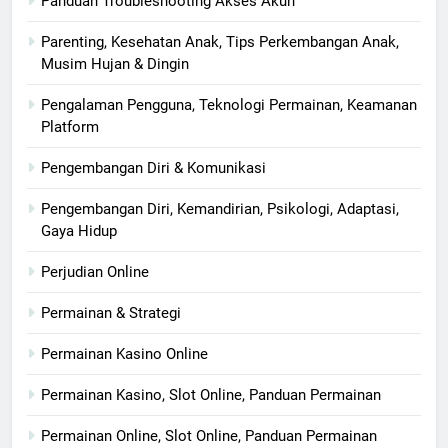
Panduan Troubleshooting Akses Akun
Parenting, Kesehatan Anak, Tips Perkembangan Anak,
Musim Hujan & Dingin
Pengalaman Pengguna, Teknologi Permainan, Keamanan
Platform
Pengembangan Diri & Komunikasi
Pengembangan Diri, Kemandirian, Psikologi, Adaptasi,
Gaya Hidup
Perjudian Online
Permainan & Strategi
Permainan Kasino Online
Permainan Kasino, Slot Online, Panduan Permainan
Permainan Online, Slot Online, Panduan Permainan