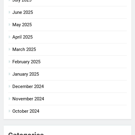
July 2025
June 2025
May 2025
April 2025
March 2025
February 2025
January 2025
December 2024
November 2024
October 2024