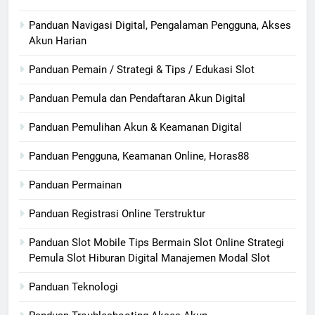
Panduan Navigasi Digital, Pengalaman Pengguna, Akses
Akun Harian
Panduan Pemain / Strategi & Tips / Edukasi Slot
Panduan Pemula dan Pendaftaran Akun Digital
Panduan Pemulihan Akun & Keamanan Digital
Panduan Pengguna, Keamanan Online, Horas88
Panduan Permainan
Panduan Registrasi Online Terstruktur
Panduan Slot Mobile Tips Bermain Slot Online Strategi
Pemula Slot Hiburan Digital Manajemen Modal Slot
Panduan Teknologi