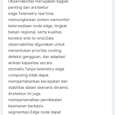
Observabilitas merupakan bagian
penting dari arsitektur
edge.Telemetry real time
memungkinkan sistem memonitor
ketersediaan node edge, tingkat
beban regional, serta kualitas
koneksi end-to-end.Data
observabilitas digunakan untuk
menentukan prioritas routing,
deteksi gangguan, dan adaptasi
alokasi kapasitas secara
otomatis.Tanpa telemetry edge
computing tidak dapat
mempertahankan kecepatan dan
stabilitas dalam skenario dinamis.
Arsitektur ini juga
memperkenalkan pendekatan
keamanan berbasis
segmentasi.Edge node dapat