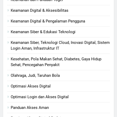
Keamanan Digital & Aksesibilitas
Keamanan Digital & Pengalaman Pengguna
Keamanan Siber & Edukasi Teknologi
Keamanan Siber, Teknologi Cloud, Inovasi Digital, Sistem
Login Aman, Infrastruktur IT
Kesehatan, Pola Makan Sehat, Diabetes, Gaya Hidup
Sehat, Pencegahan Penyakit
Olahraga, Judi, Taruhan Bola
Optimasi Akses Digital
Optimasi Login dan Akses Digital
Panduan Akses Aman