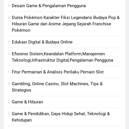
Desain Game & Pengalaman Pengguna
Dunia Pokémon Karakter Fiksi Legendaris Budaya Pop &
Hiburan Game dan Anime Jepang Sejarah Franchise
Pokémon
Edukasi Digital & Budaya Online
Efisiensi Sistem,Keandalan Platform,Manajemen
Teknologi,Infrastruktur Digital,Pengalaman Pengguna
Fitur Permainan & Analisis Perilaku Pemain Slot
Gambling, Online Casino, Slot Machines, Tips &
Strategies
Game & Hiburan
Game & Pendidikan, Gaya Hidup Sehat, Teknologi &
Kehidupan