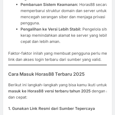
Pembaruan Sistem Keamanan:
Horas88 secara rut
memperbarui struktur domain dan server untuk
mencegah serangan siber dan menjaga privasi
pengguna.
Pengalihan ke Versi Lebih Stabil:
Pengelola situs
kerap memindahkan alamat ke server yang lebih
cepat dan lebih aman.
Faktor-faktor inilah yang membuat pengguna perlu mencar
link dan akses login terbaru dari sumber yang valid.
Cara Masuk Horas88 Terbaru 2025
Berikut ini langkah-langkah yang bisa kamu ikuti untuk
masuk ke Horas88 versi terbaru tahun 2025
dengan ama
dan cepat:
1.
Gunakan Link Resmi dari Sumber Tepercaya