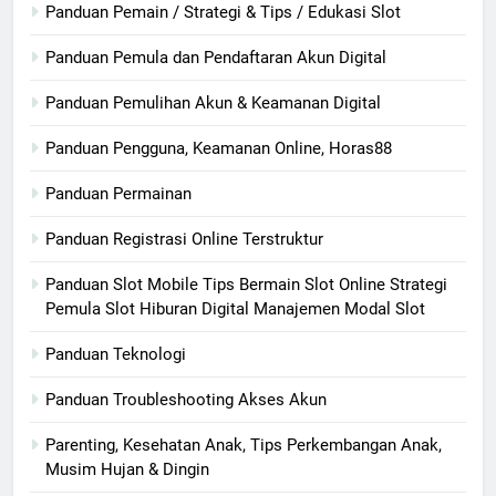
Panduan Pemain / Strategi & Tips / Edukasi Slot
Panduan Pemula dan Pendaftaran Akun Digital
Panduan Pemulihan Akun & Keamanan Digital
Panduan Pengguna, Keamanan Online, Horas88
Panduan Permainan
Panduan Registrasi Online Terstruktur
Panduan Slot Mobile Tips Bermain Slot Online Strategi
Pemula Slot Hiburan Digital Manajemen Modal Slot
Panduan Teknologi
Panduan Troubleshooting Akses Akun
Parenting, Kesehatan Anak, Tips Perkembangan Anak,
Musim Hujan & Dingin