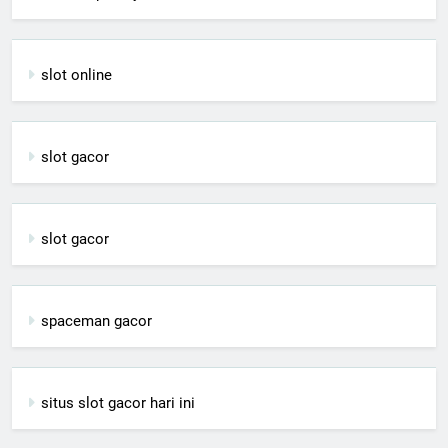
slot online
slot gacor
slot gacor
spaceman gacor
situs slot gacor hari ini