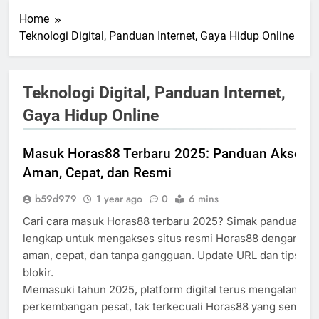
Home
Teknologi Digital, Panduan Internet, Gaya Hidup Online
Teknologi Digital, Panduan Internet,
Gaya Hidup Online
Masuk Horas88 Terbaru 2025: Panduan Akses
Aman, Cepat, dan Resmi
b59d979
1 year ago
0
6 mins
Cari cara masuk Horas88 terbaru 2025? Simak panduan
lengkap untuk mengakses situs resmi Horas88 dengan
aman, cepat, dan tanpa gangguan. Update URL dan tips ant
blokir.
Memasuki tahun 2025, platform digital terus mengalami
perkembangan pesat, tak terkecuali Horas88 yang semaki