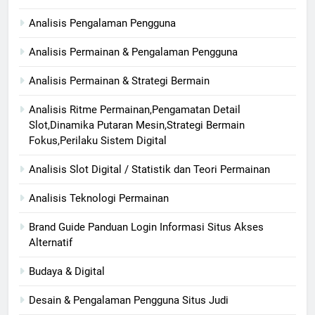
Analisis Pengalaman Pengguna
Analisis Permainan & Pengalaman Pengguna
Analisis Permainan & Strategi Bermain
Analisis Ritme Permainan,Pengamatan Detail
Slot,Dinamika Putaran Mesin,Strategi Bermain
Fokus,Perilaku Sistem Digital
Analisis Slot Digital / Statistik dan Teori Permainan
Analisis Teknologi Permainan
Brand Guide Panduan Login Informasi Situs Akses
Alternatif
Budaya & Digital
Desain & Pengalaman Pengguna Situs Judi