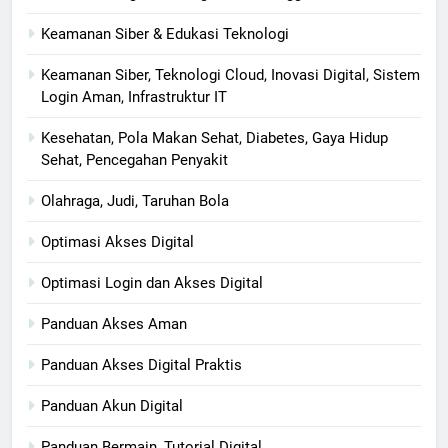
Keamanan Siber & Edukasi Teknologi
Keamanan Siber, Teknologi Cloud, Inovasi Digital, Sistem
Login Aman, Infrastruktur IT
Kesehatan, Pola Makan Sehat, Diabetes, Gaya Hidup
Sehat, Pencegahan Penyakit
Olahraga, Judi, Taruhan Bola
Optimasi Akses Digital
Optimasi Login dan Akses Digital
Panduan Akses Aman
Panduan Akses Digital Praktis
Panduan Akun Digital
Panduan Bermain, Tutorial Digital