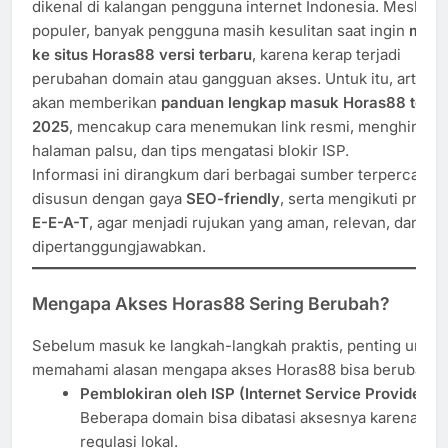
dikenal di kalangan pengguna internet Indonesia. Meski
populer, banyak pengguna masih kesulitan saat ingin
mas
ke situs Horas88 versi terbaru
, karena kerap terjadi
perubahan domain atau gangguan akses. Untuk itu, artikel i
akan memberikan
panduan lengkap masuk Horas88 terba
2025
, mencakup cara menemukan link resmi, menghindari
halaman palsu, dan tips mengatasi blokir ISP.
Informasi ini dirangkum dari berbagai sumber terpercaya,
disusun dengan gaya
SEO-friendly
, serta mengikuti prinsi
E-E-A-T
, agar menjadi rujukan yang aman, relevan, dan da
dipertanggungjawabkan.
Mengapa Akses Horas88 Sering Berubah?
Sebelum masuk ke langkah-langkah praktis, penting untuk
memahami alasan mengapa akses Horas88 bisa berubah:
Pemblokiran oleh ISP (Internet Service Provider):
Beberapa domain bisa dibatasi aksesnya karena
regulasi lokal.