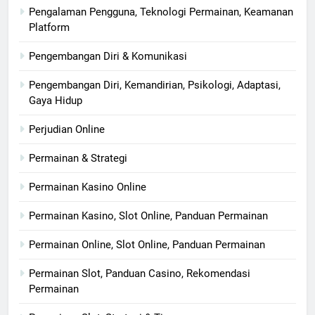
Pengalaman Pengguna, Teknologi Permainan, Keamanan
Platform
Pengembangan Diri & Komunikasi
Pengembangan Diri, Kemandirian, Psikologi, Adaptasi,
Gaya Hidup
Perjudian Online
Permainan & Strategi
Permainan Kasino Online
Permainan Kasino, Slot Online, Panduan Permainan
Permainan Online, Slot Online, Panduan Permainan
Permainan Slot, Panduan Casino, Rekomendasi
Permainan