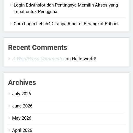
Login Edwinslot dan Pentingnya Memilih Akses yang
Tepat untuk Pengguna
Cara Login Lebah4D Tanpa Ribet di Perangkat Pribadi
Recent Comments
A WordPress Commenter
on
Hello world!
Archives
July 2026
June 2026
May 2026
April 2026