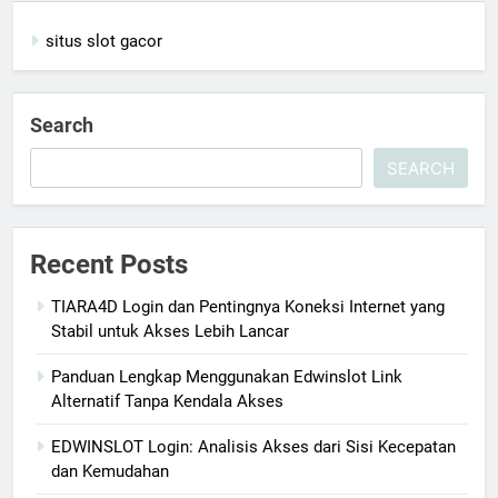
situs slot gacor
Search
SEARCH
Recent Posts
TIARA4D Login dan Pentingnya Koneksi Internet yang
Stabil untuk Akses Lebih Lancar
Panduan Lengkap Menggunakan Edwinslot Link
Alternatif Tanpa Kendala Akses
EDWINSLOT Login: Analisis Akses dari Sisi Kecepatan
dan Kemudahan