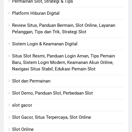
Permainan Slot, Strategi & Tips
Platform Hiburan Digital
Review Situs, Panduan Bermain, Slot Online, Layanan
Pelanggan, Tips dan Trik, Strategi Slot
Sistem Login & Keamanan Digital
Situs Slot Resmi, Panduan Login Aman, Tips Pemain
Baru, Sistem Login Modern, Keamanan Akun Online,
Navigasi Situs Stabil, Edukasi Pemain Slot
Slot dan Permainan
Slot Demo, Panduan Slot, Perbedaan Slot
slot gacor
Slot Gacor, Situs Terpercaya, Slot Online
Slot Online