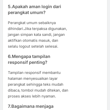
5.Apakah aman login dari
perangkat umum?
Perangkat umum sebaiknya
dihindari.Jika terpaksa digunakan,
jangan simpan kata sandi, jangan
aktifkan otomatis masuk, dan
selalu logout setelah selesai.
6.Mengapa tampilan
responsif penting?
Tampilan responsif membantu
halaman menyesuaikan layar
perangkat sehingga teks mudah
dibaca, tombol mudah ditekan, dan
proses akses lebih nyaman.
7.Bagaimana menjaga