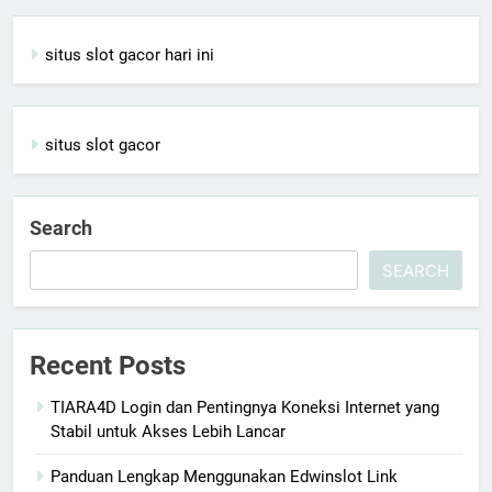
situs slot gacor hari ini
situs slot gacor
Search
SEARCH
Recent Posts
TIARA4D Login dan Pentingnya Koneksi Internet yang
Stabil untuk Akses Lebih Lancar
Panduan Lengkap Menggunakan Edwinslot Link