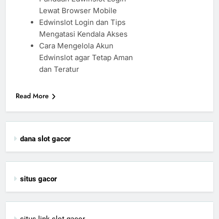
Lewat Browser Mobile
Edwinslot Login dan Tips
Mengatasi Kendala Akses
Cara Mengelola Akun
Edwinslot agar Tetap Aman
dan Teratur
Read More
dana slot gacor
situs gacor