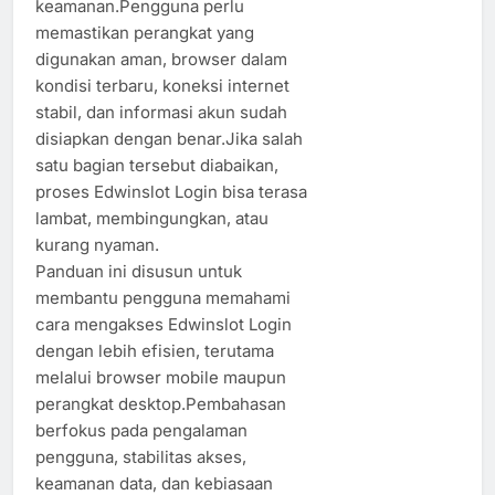
keamanan.Pengguna perlu
memastikan perangkat yang
digunakan aman, browser dalam
kondisi terbaru, koneksi internet
stabil, dan informasi akun sudah
disiapkan dengan benar.Jika salah
satu bagian tersebut diabaikan,
proses Edwinslot Login bisa terasa
lambat, membingungkan, atau
kurang nyaman.
Panduan ini disusun untuk
membantu pengguna memahami
cara mengakses Edwinslot Login
dengan lebih efisien, terutama
melalui browser mobile maupun
perangkat desktop.Pembahasan
berfokus pada pengalaman
pengguna, stabilitas akses,
keamanan data, dan kebiasaan