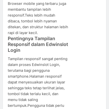
Browser mobile yang terbaru juga
membantu tampilan lebih
responsif.Teks lebih mudah
dibaca, tombol lebih nyaman
ditekan, dan struktur halaman lebih
rapi di layar kecil.
Pentingnya Tampilan
Responsif dalam Edwinslot
Login
Tampilan responsif sangat penting
dalam proses Edwinslot Login,
terutama bagi pengguna
smartphone.Halaman responsif
dapat menyesuaikan ukuran layar
sehingga teks tetap terlihat jelas,
tombol tidak terlalu kecil, dan
menu tidak saling
bertumpuk.Pengguna tidak perlu