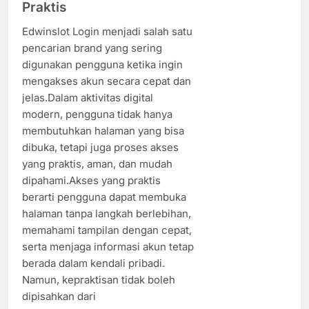
Praktis
Edwinslot Login menjadi salah satu
pencarian brand yang sering
digunakan pengguna ketika ingin
mengakses akun secara cepat dan
jelas.Dalam aktivitas digital
modern, pengguna tidak hanya
membutuhkan halaman yang bisa
dibuka, tetapi juga proses akses
yang praktis, aman, dan mudah
dipahami.Akses yang praktis
berarti pengguna dapat membuka
halaman tanpa langkah berlebihan,
memahami tampilan dengan cepat,
serta menjaga informasi akun tetap
berada dalam kendali pribadi.
Namun, kepraktisan tidak boleh
dipisahkan dari