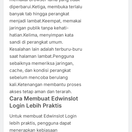
diperbarui.Ketiga, membuka terlalu
banyak tab hingga perangkat
menjadi lambat.Keempat, memakai
jaringan publik tanpa kehati-
hatian.Kelima, menyimpan kata
sandi di perangkat umum.
Kesalahan lain adalah terburu-buru
saat halaman lambat.Pengguna
sebaiknya memeriksa jaringan,
cache, dan kondisi perangkat
sebelum mencoba berulang
kali.Ketenangan membantu proses
akses tetap aman dan terarah.
Cara Membuat Edwinslot
Login Lebih Praktis
Untuk membuat Edwinslot Login
lebih praktis, pengguna dapat
menerapkan kebiasaan