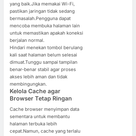
yang baik.Jika memakai Wi-Fi,
pastikan jaringan tidak sedang
bermasalah.Pengguna dapat
mencoba membuka halaman lain
untuk memastikan apakah koneksi
berjalan normal.
Hindari menekan tombol berulang
kali saat halaman belum selesai
dimuat.Tunggu sampai tampilan
benar-benar stabil agar proses
akses lebih aman dan tidak
membingungkan.
Kelola Cache agar
Browser Tetap Ringan
Cache browser menyimpan data
sementara untuk membantu
halaman terbuka lebih
cepat.Namun, cache yang terlalu