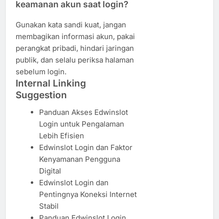
keamanan akun saat login?
Gunakan kata sandi kuat, jangan
membagikan informasi akun, pakai
perangkat pribadi, hindari jaringan
publik, dan selalu periksa halaman
sebelum login.
Internal Linking
Suggestion
Panduan Akses Edwinslot
Login untuk Pengalaman
Lebih Efisien
Edwinslot Login dan Faktor
Kenyamanan Pengguna
Digital
Edwinslot Login dan
Pentingnya Koneksi Internet
Stabil
Panduan Edwinslot Login