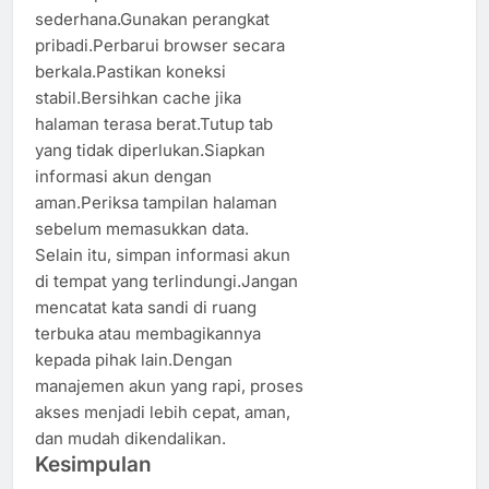
sederhana.Gunakan perangkat
pribadi.Perbarui browser secara
berkala.Pastikan koneksi
stabil.Bersihkan cache jika
halaman terasa berat.Tutup tab
yang tidak diperlukan.Siapkan
informasi akun dengan
aman.Periksa tampilan halaman
sebelum memasukkan data.
Selain itu, simpan informasi akun
di tempat yang terlindungi.Jangan
mencatat kata sandi di ruang
terbuka atau membagikannya
kepada pihak lain.Dengan
manajemen akun yang rapi, proses
akses menjadi lebih cepat, aman,
dan mudah dikendalikan.
Kesimpulan