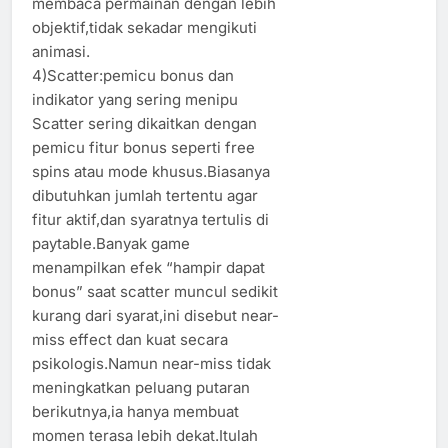
membaca permainan dengan lebih
objektif,tidak sekadar mengikuti
animasi.
4)Scatter:pemicu bonus dan
indikator yang sering menipu
Scatter sering dikaitkan dengan
pemicu fitur bonus seperti free
spins atau mode khusus.Biasanya
dibutuhkan jumlah tertentu agar
fitur aktif,dan syaratnya tertulis di
paytable.Banyak game
menampilkan efek “hampir dapat
bonus” saat scatter muncul sedikit
kurang dari syarat,ini disebut near-
miss effect dan kuat secara
psikologis.Namun near-miss tidak
meningkatkan peluang putaran
berikutnya,ia hanya membuat
momen terasa lebih dekat.Itulah