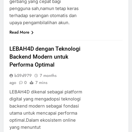
gerbang yang cepat bagi
pengguna sah,namun tetap keras
terhadap serangan otomatis dan
upaya pengambilalihan akun.
Read More
LEBAH4D dengan Teknologi
Backend Modern untuk
Performa Optimal
b59d979
7 months
ago
0
7 mins
LEBAH4D dikenal sebagai platform
digital yang mengadopsi teknologi
backend modern sebagai fondasi
utama untuk mencapai performa
optimal.Dalam ekosistem online
yang menuntut