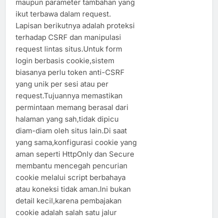
maupun parameter tambahan yang
ikut terbawa dalam request.
Lapisan berikutnya adalah proteksi
terhadap CSRF dan manipulasi
request lintas situs.Untuk form
login berbasis cookie,sistem
biasanya perlu token anti-CSRF
yang unik per sesi atau per
request.Tujuannya memastikan
permintaan memang berasal dari
halaman yang sah,tidak dipicu
diam-diam oleh situs lain.Di saat
yang sama,konfigurasi cookie yang
aman seperti HttpOnly dan Secure
membantu mencegah pencurian
cookie melalui script berbahaya
atau koneksi tidak aman.Ini bukan
detail kecil,karena pembajakan
cookie adalah salah satu jalur