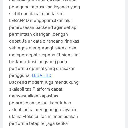
pengguna merasakan layanan yang
stabil dan dapat diandalkan.
LEBAH4D mengoptimalkan alur
pemrosesan backend agar setiap
permintaan ditangani dengan
cepat.Jalur data dirancang ringkas
sehingga mengurangi latensi dan
mempercepat respons.Efisiensi ini
berkontribusi langsung pada
performa optimal yang dirasakan
pengguna.
LEBAH4D
Backend modern juga mendukung
skalabilitas.Platform dapat
menyesuaikan kapasitas
pemrosesan sesuai kebutuhan
aktual tanpa mengganggu layanan
utama.Fleksibilitas ini memastikan
performa tetap terjaga ketika