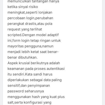
memunculkan tantangan hanya
ketika sinyal risiko
meningkat,seperti lonjakan
percobaan login,perubahan
perangkat drastis,atau pola
request yang terlihat
scripted.Dengan model adaptif
ini,form login tetap ringan untuk
mayoritas pengguna,namun
menjadi lebih ketat saat benar-
benar dibutuhkan.
Aspek krusial berikutnya adalah
keamanan pada proses autentikasi
itu sendiri.Kata sandi harus
diperlakukan sebagai data paling
sensitif,dan penyimpanan
password seharusnya
menggunakan hash yang kuat plus
salt,serta konfigurasi yang