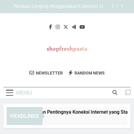
Skip
EDWINSLOT Login: Analisis Akses dari Sisi
to
Kecepatan dan Kemudahan
content
Login Edwinslot dan Pentingnya Memilih Akses
yang Tepat untuk Pengguna
TIARA4D Login dan Pentingnya Koneksi Internet
yang Stabil untuk Akses Lebih Lancar
Panduan Lengkap Menggunakan Edwinslot Link
Alternatif Tanpa Kendala Akses
EDWINSLOT Login: Analisis Akses dari Sisi
Kecepatan dan Kemudahan
Shop Fresh
Nikmati Pasta Segar Dan Bahan Masakan
Login Edwinslot dan Pentingnya Memilih Akses
NEWSLETTER
RANDOM NEWS
Pasta
yang Tepat untuk Pengguna
Khas Italia Dari Shop Fresh Pasta. Untuk
Pengalaman Kuliner Yang Otentik.
MENU
ARA4D Login dan Pentingnya Koneksi Internet yang Stabil unt
HEADLINES
Month Ago