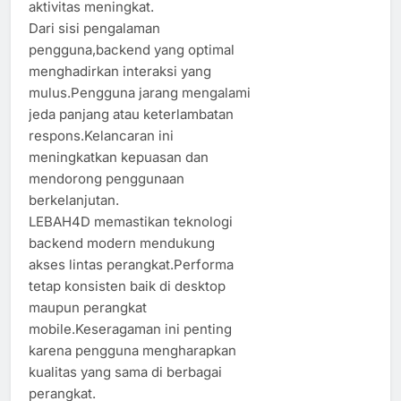
aktivitas meningkat.
Dari sisi pengalaman
pengguna,backend yang optimal
menghadirkan interaksi yang
mulus.Pengguna jarang mengalami
jeda panjang atau keterlambatan
respons.Kelancaran ini
meningkatkan kepuasan dan
mendorong penggunaan
berkelanjutan.
LEBAH4D memastikan teknologi
backend modern mendukung
akses lintas perangkat.Performa
tetap konsisten baik di desktop
maupun perangkat
mobile.Keseragaman ini penting
karena pengguna mengharapkan
kualitas yang sama di berbagai
perangkat.