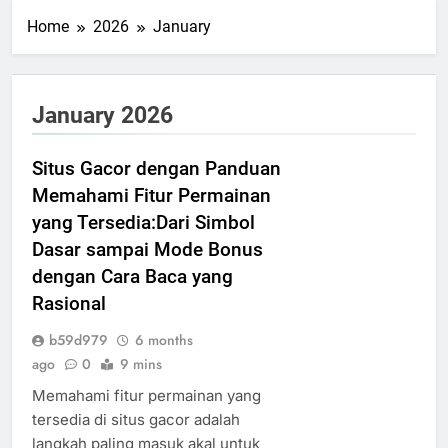
Home
2026
January
January 2026
Situs Gacor dengan Panduan
Memahami Fitur Permainan
yang Tersedia:Dari Simbol
Dasar sampai Mode Bonus
dengan Cara Baca yang
Rasional
b59d979
6 months
ago
0
9 mins
Memahami fitur permainan yang
tersedia di situs gacor adalah
langkah paling masuk akal untuk