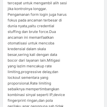
tercepat untuk mengambil alih sesi
jika kontrolnya longgar.
Pengamanan form login juga harus
fokus pada ancaman terbesar di
dunia nyata,yaitu credential
stuffing dan brute force.Dua
ancaman ini memanfaatkan
otomatisasi untuk mencoba
kredensial dalam skala
besar,sering kali dengan data
bocor dari layanan lain.Mitigasi
yang lazim mencakup rate
limiting,progressive delay,dan
lockout sementara yang
proporsional.Rate limiting
sebaiknya mempertimbangkan
kombinasi sinyal seperti IP,device
fingerprint ringan,dan pola
perilaku,agar pengguna sah tidak