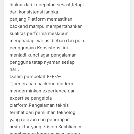
diukur dari kecepatan sesaat,tetapi
dari konsistensi jangka
panjang.Platform memastikan
backend mampu mempertahankan
kualitas performa meskipun
menghadapi variasi beban dan pola
penggunaan.Konsistensi ini
menjadi kunci agar pengalaman
pengguna tetap nyaman setiap
hari.
Dalam perspektif E-E-A-
T,penerapan backend modern
mencerminkan experience dan
expertise pengelola
platform.Pengalaman teknis
terlihat dari pemilihan teknologi
yang relevan dan penerapan
arsitektur yang efisien.Keahlian ini
membangun kepercayaan karena