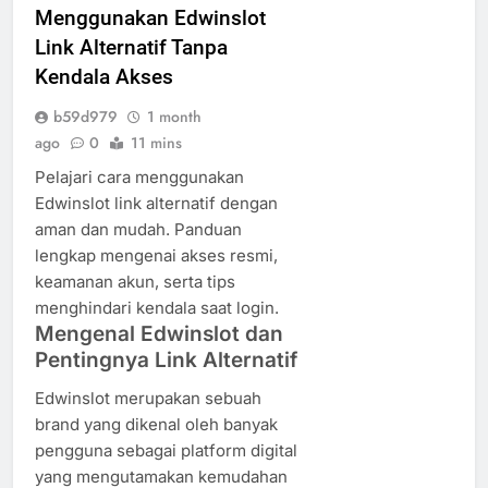
Menggunakan Edwinslot
Link Alternatif Tanpa
Kendala Akses
b59d979
1 month
ago
0
11 mins
Pelajari cara menggunakan
Edwinslot link alternatif dengan
aman dan mudah. Panduan
lengkap mengenai akses resmi,
keamanan akun, serta tips
menghindari kendala saat login.
Mengenal Edwinslot dan
Pentingnya Link Alternatif
Edwinslot merupakan sebuah
brand yang dikenal oleh banyak
pengguna sebagai platform digital
yang mengutamakan kemudahan