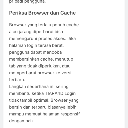
pribadi pengguna.
Periksa Browser dan Cache
Browser yang terlalu penuh cache
atau jarang diperbarui bisa
memengaruhi proses akses. Jika
halaman login terasa berat,
pengguna dapat mencoba
membersihkan cache, menutup
tab yang tidak diperlukan, atau
memperbarui browser ke versi
terbaru.
Langkah sederhana ini sering
membantu ketika TIARA4D Login
tidak tampil optimal. Browser yang
bersih dan terbaru biasanya lebih
mampu memuat halaman responsif
dengan baik.