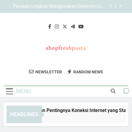
Skip
EDWINSLOT Login: Analisis Akses dari Sisi
to
Kecepatan dan Kemudahan
content
Login Edwinslot dan Pentingnya Memilih Akses
yang Tepat untuk Pengguna
TIARA4D Login dan Pentingnya Koneksi Internet
yang Stabil untuk Akses Lebih Lancar
Panduan Lengkap Menggunakan Edwinslot Link
Alternatif Tanpa Kendala Akses
EDWINSLOT Login: Analisis Akses dari Sisi
Kecepatan dan Kemudahan
Shop Fresh
Nikmati Pasta Segar Dan Bahan Masakan
Login Edwinslot dan Pentingnya Memilih Akses
NEWSLETTER
RANDOM NEWS
Pasta
yang Tepat untuk Pengguna
Khas Italia Dari Shop Fresh Pasta. Untuk
Pengalaman Kuliner Yang Otentik.
MENU
ARA4D Login dan Pentingnya Koneksi Internet yang Stabil unt
HEADLINES
Month Ago