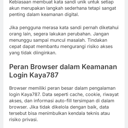
Kebiasaan membuat kata sandi unik untuk setiap
akun merupakan langkah sederhana tetapi sangat
penting dalam keamanan digital.
Jika pengguna merasa kata sandi pernah diketahui
orang lain, segera lakukan perubahan. Jangan
menunggu sampai muncul masalah. Tindakan
cepat dapat membantu mengurangi risiko akses
yang tidak diinginkan.
Peran Browser dalam Keamanan
Login Kaya787
Browser memiliki peran besar dalam pengalaman
login Kaya787. Data seperti cache, cookie, riwayat
akses, dan informasi auto-fill tersimpan di dalam
browser. Jika tidak dikelola dengan baik, data
tersebut bisa menimbulkan kendala teknis atau
risiko privasi.