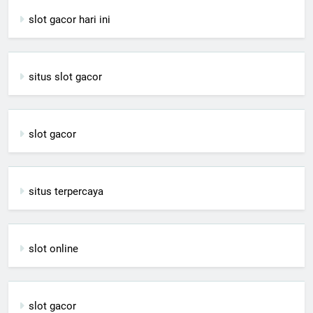
slot gacor hari ini
situs slot gacor
slot gacor
situs terpercaya
slot online
slot gacor