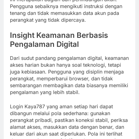
Pengguna sebaiknya mengikuti instruksi dengan
tenang dan tidak memasukkan data akun pada
perangkat yang tidak dipercaya.
Insight Keamanan Berbasis
Pengalaman Digital
Dari sudut pandang pengalaman digital, keamanan
akses harian bukan hanya soal teknologi, tetapi
juga kebiasaan. Pengguna yang disiplin menjaga
perangkat, memperbarui browser, dan tidak
sembarangan membagikan data biasanya memiliki
pengalaman yang lebih stabil.
Login Kaya787 yang aman setiap hari dapat
dibangun melalui pola sederhana: gunakan
perangkat pribadi, pastikan koneksi stabil, periksa
alamat akses, masukkan data dengan benar, dan
keluar dari akun saat diperlukan. Pola ini terlihat