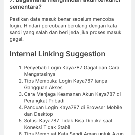
sementara?
Pastikan data masuk benar sebelum mencoba
login. Hindari percobaan berulang dengan kata
sandi yang salah dan beri jeda jika proses masuk
gagal.
Internal Linking Suggestion
Penyebab Login Kaya787 Gagal dan Cara
Mengatasinya
Tips Membuka Login Kaya787 tanpa
Gangguan Akses
Cara Menjaga Keamanan Akun Kaya787 di
Perangkat Pribadi
Panduan Login Kaya787 di Browser Mobile
dan Desktop
Solusi Kaya787 Tidak Bisa Dibuka saat
Koneksi Tidak Stabil
Tips Membuat Kata Sandi Aman untuk Akun