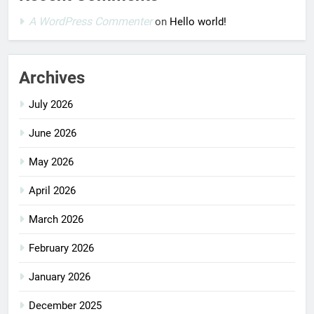
A WordPress Commenter
on
Hello world!
Archives
July 2026
June 2026
May 2026
April 2026
March 2026
February 2026
January 2026
December 2025