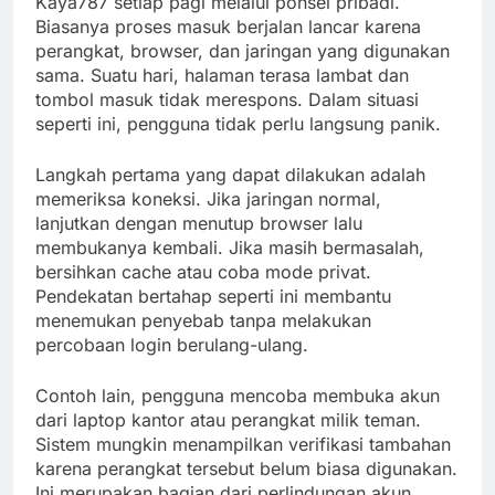
Kaya787 setiap pagi melalui ponsel pribadi.
Biasanya proses masuk berjalan lancar karena
perangkat, browser, dan jaringan yang digunakan
sama. Suatu hari, halaman terasa lambat dan
tombol masuk tidak merespons. Dalam situasi
seperti ini, pengguna tidak perlu langsung panik.
Langkah pertama yang dapat dilakukan adalah
memeriksa koneksi. Jika jaringan normal,
lanjutkan dengan menutup browser lalu
membukanya kembali. Jika masih bermasalah,
bersihkan cache atau coba mode privat.
Pendekatan bertahap seperti ini membantu
menemukan penyebab tanpa melakukan
percobaan login berulang-ulang.
Contoh lain, pengguna mencoba membuka akun
dari laptop kantor atau perangkat milik teman.
Sistem mungkin menampilkan verifikasi tambahan
karena perangkat tersebut belum biasa digunakan.
Ini merupakan bagian dari perlindungan akun.