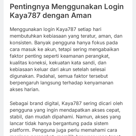
Pentingnya Menggunakan Login
Kaya787 dengan Aman
Menggunakan login Kaya787 setiap hari
membutuhkan kebiasaan yang teratur, aman, dan
konsisten. Banyak pengguna hanya fokus pada
cara masuk ke akun, tetapi sering mengabaikan
faktor penting seperti keamanan perangkat,
kualitas koneksi, kekuatan kata sandi, dan
kebiasaan keluar dari akun setelah selesai
digunakan. Padahal, semua faktor tersebut
berpengaruh langsung terhadap kenyamanan
akses harian.
Sebagai brand digital, Kaya787 sering dicari oleh
pengguna yang ingin mendapatkan akses cepat,
stabil, dan mudah dipahami. Namun, akses yang
lancar tidak hanya bergantung pada sistem
platform. Pengguna juga perlu memahami cara