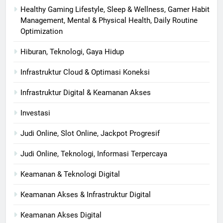
Healthy Gaming Lifestyle, Sleep & Wellness, Gamer Habit
Management, Mental & Physical Health, Daily Routine
Optimization
Hiburan, Teknologi, Gaya Hidup
Infrastruktur Cloud & Optimasi Koneksi
Infrastruktur Digital & Keamanan Akses
Investasi
Judi Online, Slot Online, Jackpot Progresif
Judi Online, Teknologi, Informasi Terpercaya
Keamanan & Teknologi Digital
Keamanan Akses & Infrastruktur Digital
Keamanan Akses Digital