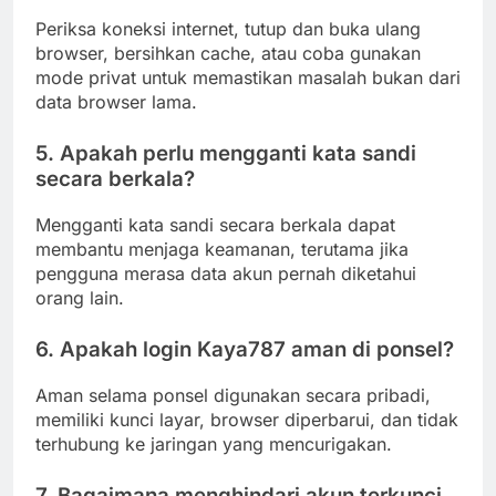
Periksa koneksi internet, tutup dan buka ulang
browser, bersihkan cache, atau coba gunakan
mode privat untuk memastikan masalah bukan dari
data browser lama.
5. Apakah perlu mengganti kata sandi
secara berkala?
Mengganti kata sandi secara berkala dapat
membantu menjaga keamanan, terutama jika
pengguna merasa data akun pernah diketahui
orang lain.
6. Apakah login Kaya787 aman di ponsel?
Aman selama ponsel digunakan secara pribadi,
memiliki kunci layar, browser diperbarui, dan tidak
terhubung ke jaringan yang mencurigakan.
7. Bagaimana menghindari akun terkunci