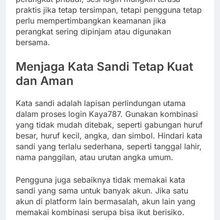
praktis jika tetap tersimpan, tetapi pengguna tetap
perlu mempertimbangkan keamanan jika
perangkat sering dipinjam atau digunakan
bersama.
Menjaga Kata Sandi Tetap Kuat
dan Aman
Kata sandi adalah lapisan perlindungan utama
dalam proses login Kaya787. Gunakan kombinasi
yang tidak mudah ditebak, seperti gabungan huruf
besar, huruf kecil, angka, dan simbol. Hindari kata
sandi yang terlalu sederhana, seperti tanggal lahir,
nama panggilan, atau urutan angka umum.
Pengguna juga sebaiknya tidak memakai kata
sandi yang sama untuk banyak akun. Jika satu
akun di platform lain bermasalah, akun lain yang
memakai kombinasi serupa bisa ikut berisiko.