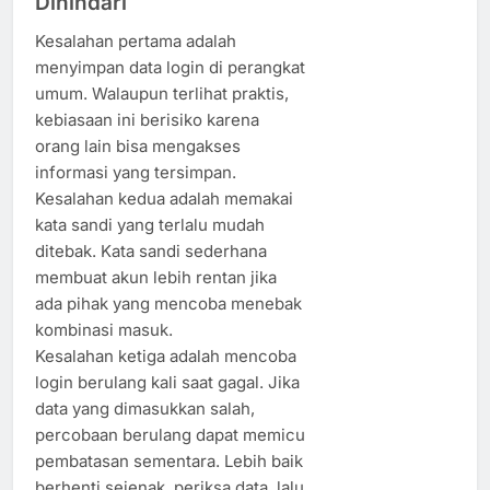
Dihindari
Kesalahan pertama adalah
menyimpan data login di perangkat
umum. Walaupun terlihat praktis,
kebiasaan ini berisiko karena
orang lain bisa mengakses
informasi yang tersimpan.
Kesalahan kedua adalah memakai
kata sandi yang terlalu mudah
ditebak. Kata sandi sederhana
membuat akun lebih rentan jika
ada pihak yang mencoba menebak
kombinasi masuk.
Kesalahan ketiga adalah mencoba
login berulang kali saat gagal. Jika
data yang dimasukkan salah,
percobaan berulang dapat memicu
pembatasan sementara. Lebih baik
berhenti sejenak, periksa data, lalu