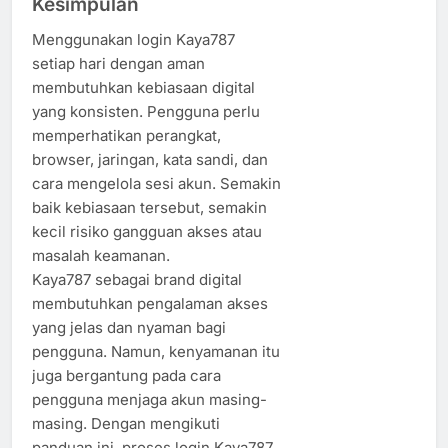
Kesimpulan
Menggunakan login Kaya787
setiap hari dengan aman
membutuhkan kebiasaan digital
yang konsisten. Pengguna perlu
memperhatikan perangkat,
browser, jaringan, kata sandi, dan
cara mengelola sesi akun. Semakin
baik kebiasaan tersebut, semakin
kecil risiko gangguan akses atau
masalah keamanan.
Kaya787 sebagai brand digital
membutuhkan pengalaman akses
yang jelas dan nyaman bagi
pengguna. Namun, kenyamanan itu
juga bergantung pada cara
pengguna menjaga akun masing-
masing. Dengan mengikuti
panduan ini, proses login Kaya787