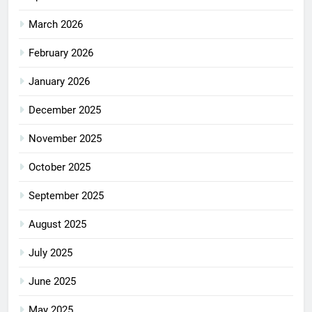
March 2026
February 2026
January 2026
December 2025
November 2025
October 2025
September 2025
August 2025
July 2025
June 2025
May 2025