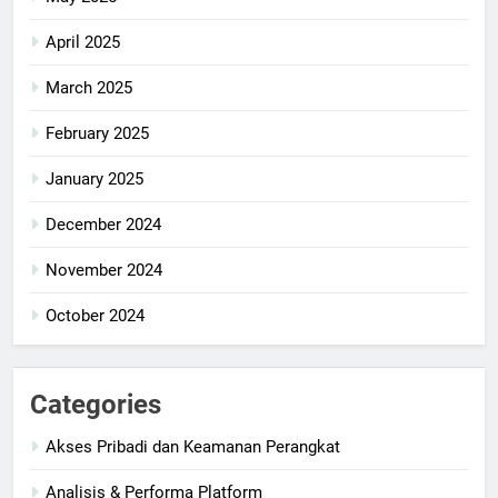
April 2025
March 2025
February 2025
January 2025
December 2024
November 2024
October 2024
Categories
Akses Pribadi dan Keamanan Perangkat
Analisis & Performa Platform