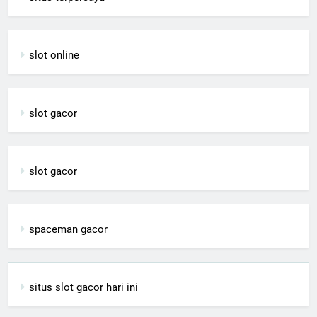
slot online
slot gacor
slot gacor
spaceman gacor
situs slot gacor hari ini