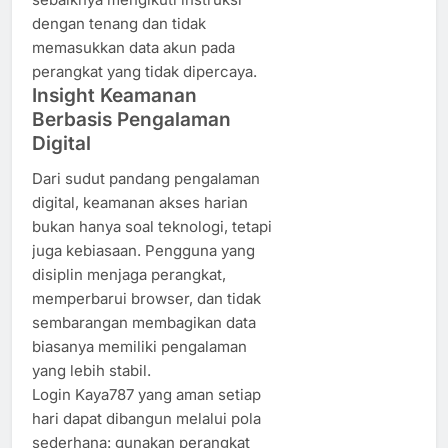
dengan tenang dan tidak
memasukkan data akun pada
perangkat yang tidak dipercaya.
Insight Keamanan
Berbasis Pengalaman
Digital
Dari sudut pandang pengalaman
digital, keamanan akses harian
bukan hanya soal teknologi, tetapi
juga kebiasaan. Pengguna yang
disiplin menjaga perangkat,
memperbarui browser, dan tidak
sembarangan membagikan data
biasanya memiliki pengalaman
yang lebih stabil.
Login Kaya787 yang aman setiap
hari dapat dibangun melalui pola
sederhana: gunakan perangkat