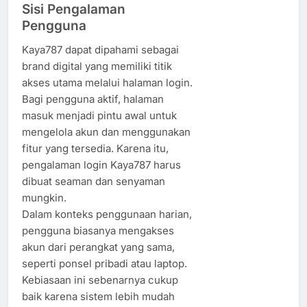
Sisi Pengalaman
Pengguna
Kaya787 dapat dipahami sebagai
brand digital yang memiliki titik
akses utama melalui halaman login.
Bagi pengguna aktif, halaman
masuk menjadi pintu awal untuk
mengelola akun dan menggunakan
fitur yang tersedia. Karena itu,
pengalaman login Kaya787 harus
dibuat seaman dan senyaman
mungkin.
Dalam konteks penggunaan harian,
pengguna biasanya mengakses
akun dari perangkat yang sama,
seperti ponsel pribadi atau laptop.
Kebiasaan ini sebenarnya cukup
baik karena sistem lebih mudah