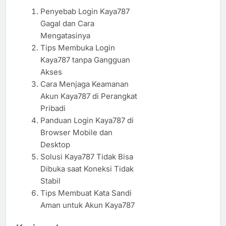
Penyebab Login Kaya787
Gagal dan Cara
Mengatasinya
Tips Membuka Login
Kaya787 tanpa Gangguan
Akses
Cara Menjaga Keamanan
Akun Kaya787 di Perangkat
Pribadi
Panduan Login Kaya787 di
Browser Mobile dan
Desktop
Solusi Kaya787 Tidak Bisa
Dibuka saat Koneksi Tidak
Stabil
Tips Membuat Kata Sandi
Aman untuk Akun Kaya787