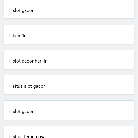
slot gacor
laris4d
slot gacor hari ini
situs slot gacor
slot gacor
situs terpercaya