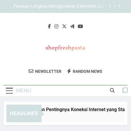
Skip
EDWINSLOT Login: Analisis Akses dari Sisi
to
Kecepatan dan Kemudahan
content
Login Edwinslot dan Pentingnya Memilih Akses
yang Tepat untuk Pengguna
TIARA4D Login dan Pentingnya Koneksi Internet
yang Stabil untuk Akses Lebih Lancar
Panduan Lengkap Menggunakan Edwinslot Link
Alternatif Tanpa Kendala Akses
EDWINSLOT Login: Analisis Akses dari Sisi
Kecepatan dan Kemudahan
Shop Fresh
Nikmati Pasta Segar Dan Bahan Masakan
Login Edwinslot dan Pentingnya Memilih Akses
NEWSLETTER
RANDOM NEWS
Pasta
yang Tepat untuk Pengguna
Khas Italia Dari Shop Fresh Pasta. Untuk
Pengalaman Kuliner Yang Otentik.
MENU
ARA4D Login dan Pentingnya Koneksi Internet yang Stabil unt
HEADLINES
Month Ago