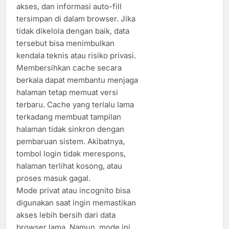
akses, dan informasi auto-fill
tersimpan di dalam browser. Jika
tidak dikelola dengan baik, data
tersebut bisa menimbulkan
kendala teknis atau risiko privasi.
Membersihkan cache secara
berkala dapat membantu menjaga
halaman tetap memuat versi
terbaru. Cache yang terlalu lama
terkadang membuat tampilan
halaman tidak sinkron dengan
pembaruan sistem. Akibatnya,
tombol login tidak merespons,
halaman terlihat kosong, atau
proses masuk gagal.
Mode privat atau incognito bisa
digunakan saat ingin memastikan
akses lebih bersih dari data
browser lama. Namun, mode ini