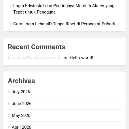
Login Edwinslot dan Pentingnya Memilih Akses yang
Tepat untuk Pengguna
Cara Login Lebah4D Tanpa Ribet di Perangkat Pribadi
Recent Comments
A WordPress Commenter
on
Hello world!
Archives
July 2026
June 2026
May 2026
April 2026