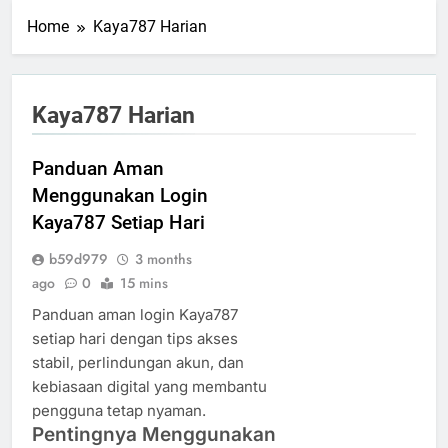
Home
Kaya787 Harian
Kaya787 Harian
Panduan Aman
Menggunakan Login
Kaya787 Setiap Hari
b59d979
3 months
ago
0
15 mins
Panduan aman login Kaya787
setiap hari dengan tips akses
stabil, perlindungan akun, dan
kebiasaan digital yang membantu
pengguna tetap nyaman.
Pentingnya Menggunakan