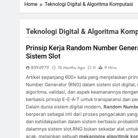
Home
Teknologi Digital & Algoritma Komputasi
Teknologi Digital & Algoritma Kom
Prinsip Kerja Random Number Gener
Sistem Slot
B59d979
10 Months Ago
0
9 Mins
Artikel sepanjang 600+ kata yang menjelaskan prin
Number Generator (RNG) dalam sistem slot digital,
algoritma, validasi, dan aspek keamanannya denga
berbasis prinsip E-E-A-T untuk transparansi dan p
Dalam dunia sistem digital modern,
Random Number
berperan sebagai inti dari proses pengacakan yan
dan ketidakpastian dalam sistem berbasis probabili
dalamnya sistem slot.RNG bukan sekadar alat untu
acak, melainkan sebuah
mekanisme algoritmik ko