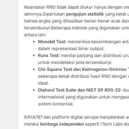
Keandalan RNG tidak dapat diukur hanya dengan mel
akhirnya.Diperlukan
pengujian statistik
yang ketat 
bahwa angka yang dihasilkan benar-benar acak dan 
tersembunyi.Beberapa metode yang digunakan un
antara lain:
Monobit Test:
memeriksa keseimbangan anta
dalam representasi biner output.
Runs Test:
menilai panjang dan distribusi ur
untuk mendeteksi pola tersembunyi.
Chi-Square Test dan Kolmogorov-Smirnov T
seberapa dekat distribusi hasil RNG dengan d
ideal.
Diehard Test Suite dan NIST SP 800-22:
dua
internasional yang digunakan untuk mengaud
sistem komersial.
KAYA787 dan platform digital serupa menjalankan 
melalui
lembaga independen
seperti iTech Labs a