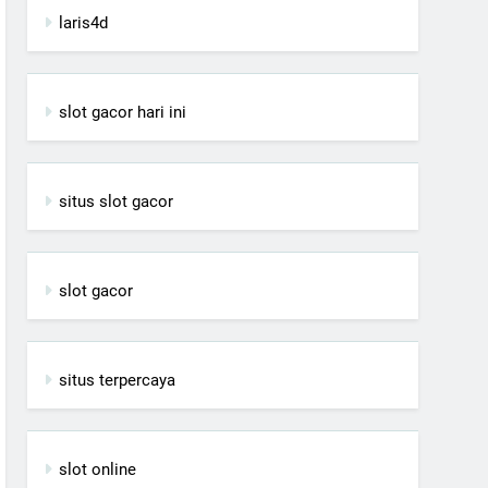
laris4d
slot gacor hari ini
situs slot gacor
slot gacor
situs terpercaya
slot online