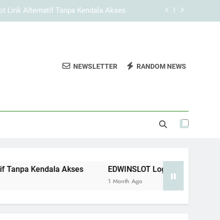
 Link Alternatif Tanpa Kendala Akses
es dari Sisi Kecepatan dan Kemudahan
ilih Akses yang Tepat untuk Pengguna
NEWSLETTER
RANDOM NEWS
 yang Stabil untuk Akses Lebih Lancar
 Link Alternatif Tanpa Kendala Akses
ta. Untuk Pengalaman Kuliner Yang Otentik.
es dari Sisi Kecepatan dan Kemudahan
ilih Akses yang Tepat untuk Pengguna
ndala Akses
EDWINSLOT Login: Analisis Akses dari Sis
1 Month Ago