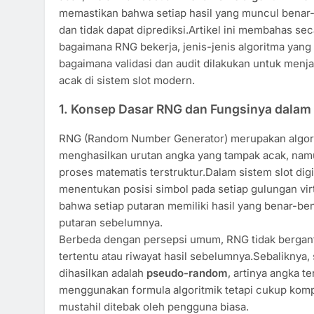
memastikan bahwa setiap hasil yang muncul benar
dan tidak dapat diprediksi.Artikel ini membahas s
bagaimana RNG bekerja, jenis-jenis algoritma yang
bagaimana validasi dan audit dilakukan untuk menja
acak di sistem slot modern.
1. Konsep Dasar RNG dan Fungsinya dalam 
RNG (Random Number Generator) merupakan algor
menghasilkan urutan angka yang tampak acak, namu
proses matematis terstruktur.Dalam sistem slot dig
menentukan posisi simbol pada setiap gulungan vir
bahwa setiap putaran memiliki hasil yang benar-be
putaran sebelumnya.
Berbeda dengan persepsi umum, RNG tidak bergan
tertentu atau riwayat hasil sebelumnya.Sebaliknya,
dihasilkan adalah
pseudo-random
, artinya angka t
menggunakan formula algoritmik tetapi cukup kom
mustahil ditebak oleh pengguna biasa.