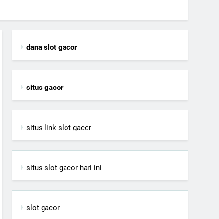
dana slot gacor
situs gacor
situs link slot gacor
situs slot gacor hari ini
slot gacor