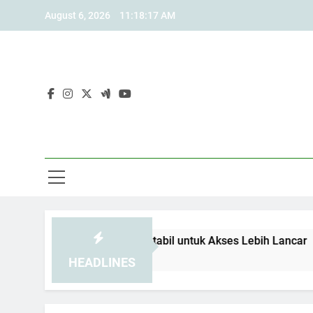
Skip
August 6, 2026
11:18:18 AM
to
content
Sho
Nikmati P
i Internet yang Stabil untuk Akses Lebih Lancar
Pandua
1 Month
HEADLINES