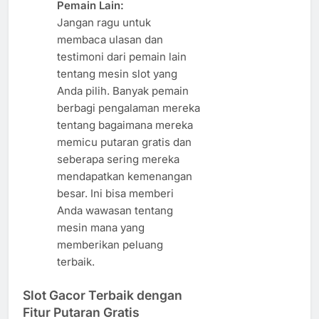
Pemain Lain:
Jangan ragu untuk
membaca ulasan dan
testimoni dari pemain lain
tentang mesin slot yang
Anda pilih. Banyak pemain
berbagi pengalaman mereka
tentang bagaimana mereka
memicu putaran gratis dan
seberapa sering mereka
mendapatkan kemenangan
besar. Ini bisa memberi
Anda wawasan tentang
mesin mana yang
memberikan peluang
terbaik.
Slot Gacor Terbaik dengan
Fitur Putaran Gratis