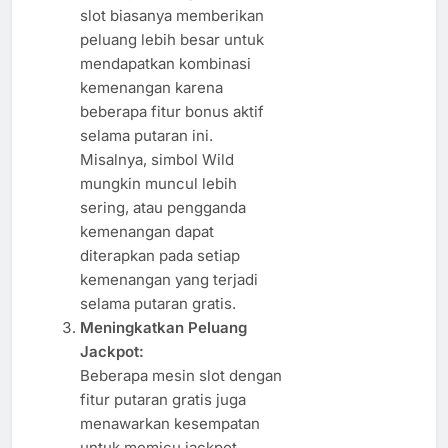
slot biasanya memberikan
peluang lebih besar untuk
mendapatkan kombinasi
kemenangan karena
beberapa fitur bonus aktif
selama putaran ini.
Misalnya, simbol Wild
mungkin muncul lebih
sering, atau pengganda
kemenangan dapat
diterapkan pada setiap
kemenangan yang terjadi
selama putaran gratis.
Meningkatkan Peluang
Jackpot:
Beberapa mesin slot dengan
fitur putaran gratis juga
menawarkan kesempatan
untuk memicu jackpot.