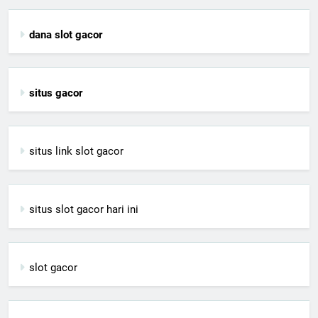
dana slot gacor
situs gacor
situs link slot gacor
situs slot gacor hari ini
slot gacor