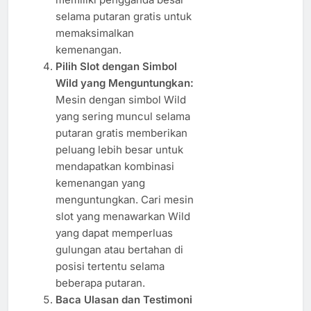
selama putaran gratis untuk
memaksimalkan
kemenangan.
Pilih Slot dengan Simbol
Wild yang Menguntungkan:
Mesin dengan simbol Wild
yang sering muncul selama
putaran gratis memberikan
peluang lebih besar untuk
mendapatkan kombinasi
kemenangan yang
menguntungkan. Cari mesin
slot yang menawarkan Wild
yang dapat memperluas
gulungan atau bertahan di
posisi tertentu selama
beberapa putaran.
Baca Ulasan dan Testimoni