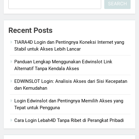
SEARCH
Recent Posts
TIARA4D Login dan Pentingnya Koneksi Internet yang
Stabil untuk Akses Lebih Lancar
Panduan Lengkap Menggunakan Edwinslot Link
Alternatif Tanpa Kendala Akses
EDWINSLOT Login: Analisis Akses dari Sisi Kecepatan
dan Kemudahan
Login Edwinslot dan Pentingnya Memilih Akses yang
Tepat untuk Pengguna
Cara Login Lebah4D Tanpa Ribet di Perangkat Pribadi