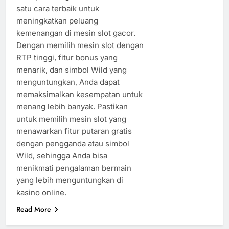
satu cara terbaik untuk
meningkatkan peluang
kemenangan di mesin slot gacor.
Dengan memilih mesin slot dengan
RTP tinggi, fitur bonus yang
menarik, dan simbol Wild yang
menguntungkan, Anda dapat
memaksimalkan kesempatan untuk
menang lebih banyak. Pastikan
untuk memilih mesin slot yang
menawarkan fitur putaran gratis
dengan pengganda atau simbol
Wild, sehingga Anda bisa
menikmati pengalaman bermain
yang lebih menguntungkan di
kasino online.
Read More