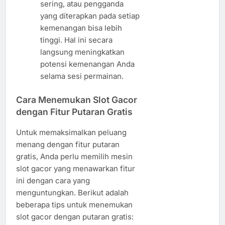
sering, atau pengganda
yang diterapkan pada setiap
kemenangan bisa lebih
tinggi. Hal ini secara
langsung meningkatkan
potensi kemenangan Anda
selama sesi permainan.
Cara Menemukan Slot Gacor
dengan Fitur Putaran Gratis
Untuk memaksimalkan peluang
menang dengan fitur putaran
gratis, Anda perlu memilih mesin
slot gacor yang menawarkan fitur
ini dengan cara yang
menguntungkan. Berikut adalah
beberapa tips untuk menemukan
slot gacor dengan putaran gratis: