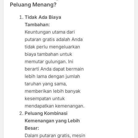
Peluang Menang?
Tidak Ada Biaya
Tambahan:
Keuntungan utama dari
putaran gratis adalah Anda
tidak perlu mengeluarkan
biaya tambahan untuk
memutar gulungan. Ini
berarti Anda dapat bermain
lebih lama dengan jumlah
taruhan yang sama,
memberikan lebih banyak
kesempatan untuk
mendapatkan kemenangan.
Peluang Kombinasi
Kemenangan yang Lebih
Besar:
Dalam putaran gratis, mesin