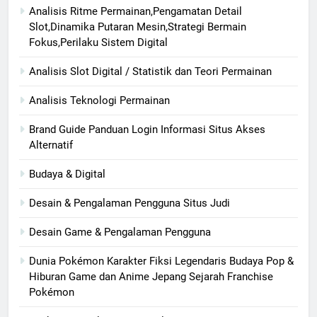
Analisis Ritme Permainan,Pengamatan Detail
Slot,Dinamika Putaran Mesin,Strategi Bermain
Fokus,Perilaku Sistem Digital
Analisis Slot Digital / Statistik dan Teori Permainan
Analisis Teknologi Permainan
Brand Guide Panduan Login Informasi Situs Akses
Alternatif
Budaya & Digital
Desain & Pengalaman Pengguna Situs Judi
Desain Game & Pengalaman Pengguna
Dunia Pokémon Karakter Fiksi Legendaris Budaya Pop &
Hiburan Game dan Anime Jepang Sejarah Franchise
Pokémon