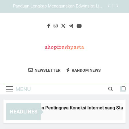
Skip
EDWINSLOT Login: Analisis Akses dari Sisi
to
Kecepatan dan Kemudahan
content
Login Edwinslot dan Pentingnya Memilih Akses
yang Tepat untuk Pengguna
TIARA4D Login dan Pentingnya Koneksi Internet
yang Stabil untuk Akses Lebih Lancar
Panduan Lengkap Menggunakan Edwinslot Link
Alternatif Tanpa Kendala Akses
EDWINSLOT Login: Analisis Akses dari Sisi
Kecepatan dan Kemudahan
Shop Fresh
Nikmati Pasta Segar Dan Bahan Masakan
Login Edwinslot dan Pentingnya Memilih Akses
NEWSLETTER
RANDOM NEWS
Pasta
yang Tepat untuk Pengguna
Khas Italia Dari Shop Fresh Pasta. Untuk
Pengalaman Kuliner Yang Otentik.
MENU
ARA4D Login dan Pentingnya Koneksi Internet yang Stabil unt
HEADLINES
Month Ago