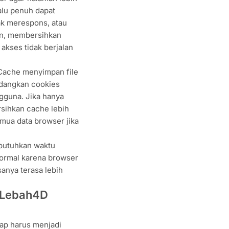
alu penuh dapat
ak merespons, atau
in, membersihkan
 akses tidak berjalan
Cache menyimpan file
edangkan cookies
gguna. Jika hanya
sihkan cache lebih
ua data browser jika
butuhkan waktu
 normal karena browser
sanya terasa lebih
 Lebah4D
tap harus menjadi