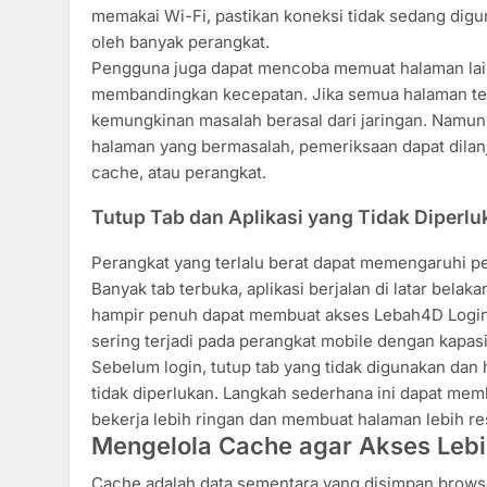
memakai Wi-Fi, pastikan koneksi tidak sedang digun
oleh banyak perangkat.
Pengguna juga dapat mencoba memuat halaman lai
membandingkan kecepatan. Jika semua halaman ter
kemungkinan masalah berasal dari jaringan. Namun,
halaman yang bermasalah, pemeriksaan dapat dilan
cache, atau perangkat.
Tutup Tab dan Aplikasi yang Tidak Diperlu
Perangkat yang terlalu berat dapat memengaruhi p
Banyak tab terbuka, aplikasi berjalan di latar belak
hampir penuh dapat membuat akses Lebah4D Login t
sering terjadi pada perangkat mobile dengan kapasi
Sebelum login, tutup tab yang tidak digunakan dan 
tidak diperlukan. Langkah sederhana ini dapat me
bekerja lebih ringan dan membuat halaman lebih re
Mengelola Cache agar Akses Lebih
Cache adalah data sementara yang disimpan browse