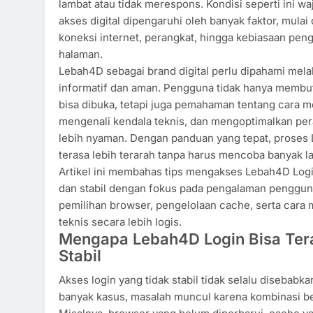
lambat atau tidak merespons. Kondisi seperti ini wa
akses digital dipengaruhi oleh banyak faktor, mulai
koneksi internet, perangkat, hingga kebiasaan pe
halaman.
Lebah4D sebagai brand digital perlu dipahami mela
informatif dan aman. Pengguna tidak hanya memb
bisa dibuka, tetapi juga pemahaman tentang cara m
mengenali kendala teknis, dan mengoptimalkan per
lebih nyaman. Dengan panduan yang tepat, proses
terasa lebih terarah tanpa harus mencoba banyak l
Artikel ini membahas tips mengakses Lebah4D Logi
dan stabil dengan fokus pada pengalaman penggun
pemilihan browser, pengelolaan cache, serta car
teknis secara lebih logis.
Mengapa Lebah4D Login Bisa Ter
Stabil
Akses login yang tidak stabil tidak selalu disebabka
banyak kasus, masalah muncul karena kombinasi beb