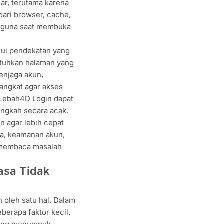
jar, terutama karena
 dari browser, cache,
ngguna saat membuka
lui pendekatan yang
utuhkan halaman yang
enjaga akun,
angkat agar akses
 Lebah4D Login dapat
angkah secara acak.
n agar lebih cepat
a, keamanan akun,
a membaca masalah
asa Tidak
n oleh satu hal. Dalam
erapa faktor kecil.