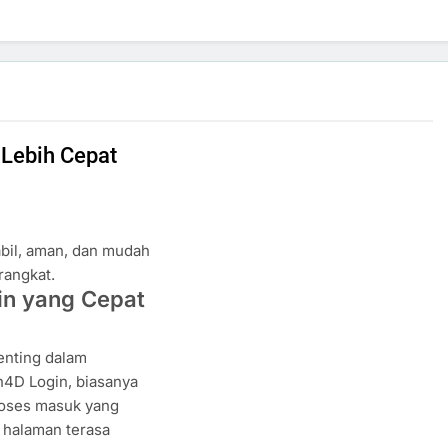
Lebih Cepat
abil, aman, dan mudah
rangkat.
n yang Cepat
enting dalam
h4D Login, biasanya
roses masuk yang
 halaman terasa