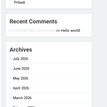
Pribadi
Recent Comments
A WordPress Commenter
on
Hello world!
Archives
July 2026
June 2026
May 2026
April 2026
March 2026