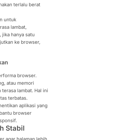
akan terlalu berat
n untuk
asa lambat,
 jika hanya satu
jutkan ke browser,
kan
erforma browser.
ang, atau memori
erasa lambat. Hal ini
tas terbatas.
hentikan aplikasi yang
mbantu browser
sponsif.
 Stabil
r agar halaman lebih