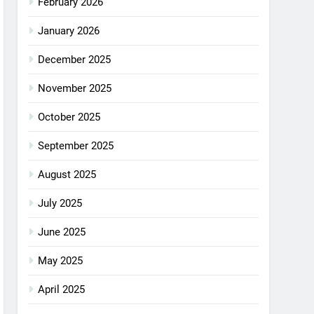
February 2026
January 2026
December 2025
November 2025
October 2025
September 2025
August 2025
July 2025
June 2025
May 2025
April 2025