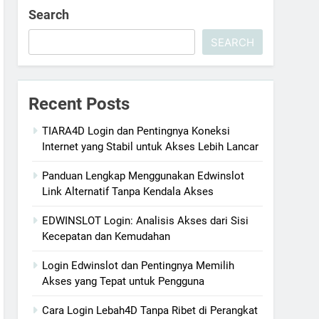
Search
SEARCH
Recent Posts
TIARA4D Login dan Pentingnya Koneksi
Internet yang Stabil untuk Akses Lebih Lancar
Panduan Lengkap Menggunakan Edwinslot
Link Alternatif Tanpa Kendala Akses
EDWINSLOT Login: Analisis Akses dari Sisi
Kecepatan dan Kemudahan
Login Edwinslot dan Pentingnya Memilih
Akses yang Tepat untuk Pengguna
Cara Login Lebah4D Tanpa Ribet di Perangkat