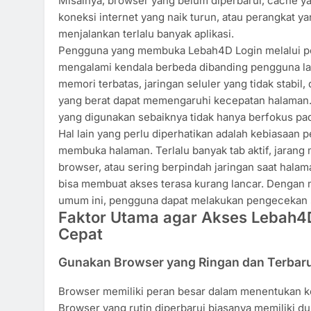
Misalnya, browser yang belum diperbarui, cache 
koneksi internet yang naik turun, atau perangkat y
menjalankan terlalu banyak aplikasi.
Pengguna yang membuka Lebah4D Login melalui po
mengalami kendala berbeda dibanding pengguna lap
memori terbatas, jaringan seluler yang tidak stabil
yang berat dapat memengaruhi kecepatan halaman. 
yang digunakan sebaiknya tidak hanya berfokus pad
Hal lain yang perlu diperhatikan adalah kebiasaan
membuka halaman. Terlalu banyak tab aktif, jaran
browser, atau sering berpindah jaringan saat hala
bisa membuat akses terasa kurang lancar. Denga
umum ini, pengguna dapat melakukan pengecekan 
Faktor Utama agar Akses Lebah4D
Cepat
Gunakan Browser yang Ringan dan Terbar
Browser memiliki peran besar dalam menentukan 
Browser yang rutin diperbarui biasanya memiliki 