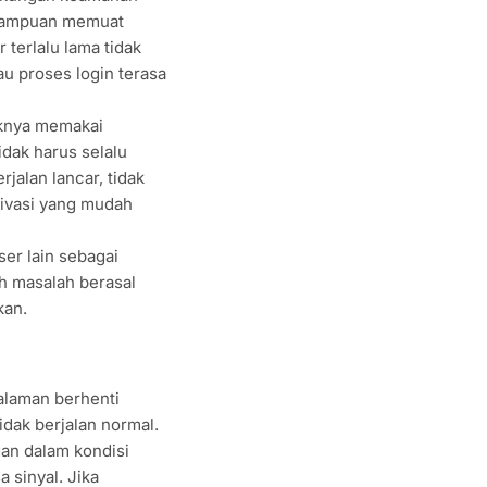
kemampuan memuat
terlalu lama tidak
au proses login terasa
knya memakai
idak harus selalu
jalan lancar, tidak
rivasi yang mudah
er lain sebagai
h masalah berasal
kan.
halaman berhenti
idak berjalan normal.
an dalam kondisi
 sinyal. Jika