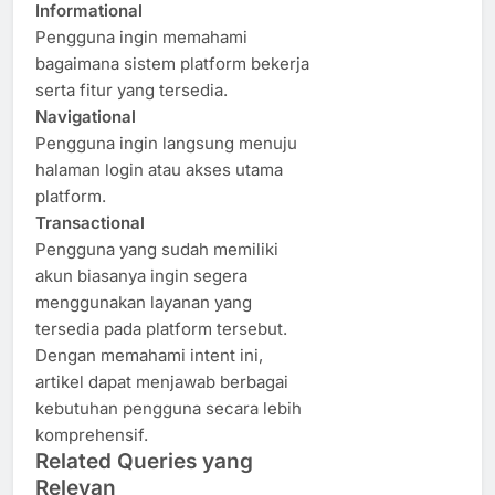
Informational
Pengguna ingin memahami
bagaimana sistem platform bekerja
serta fitur yang tersedia.
Navigational
Pengguna ingin langsung menuju
halaman login atau akses utama
platform.
Transactional
Pengguna yang sudah memiliki
akun biasanya ingin segera
menggunakan layanan yang
tersedia pada platform tersebut.
Dengan memahami intent ini,
artikel dapat menjawab berbagai
kebutuhan pengguna secara lebih
komprehensif.
Related Queries yang
Relevan