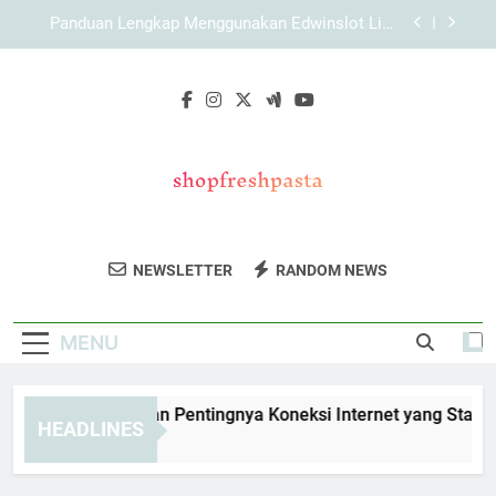
Skip
EDWINSLOT Login: Analisis Akses dari Sisi
to
Kecepatan dan Kemudahan
content
Login Edwinslot dan Pentingnya Memilih Akses
yang Tepat untuk Pengguna
TIARA4D Login dan Pentingnya Koneksi Internet
yang Stabil untuk Akses Lebih Lancar
Panduan Lengkap Menggunakan Edwinslot Link
Alternatif Tanpa Kendala Akses
EDWINSLOT Login: Analisis Akses dari Sisi
Kecepatan dan Kemudahan
Shop Fresh
Nikmati Pasta Segar Dan Bahan Masakan
Login Edwinslot dan Pentingnya Memilih Akses
NEWSLETTER
RANDOM NEWS
Pasta
yang Tepat untuk Pengguna
Khas Italia Dari Shop Fresh Pasta. Untuk
Pengalaman Kuliner Yang Otentik.
MENU
ARA4D Login dan Pentingnya Koneksi Internet yang Stabil unt
HEADLINES
Weeks Ago