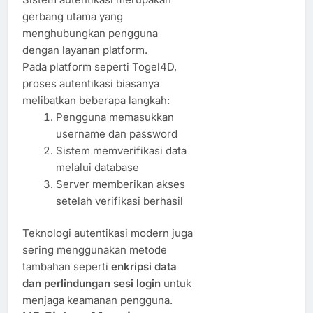
gerbang utama yang
menghubungkan pengguna
dengan layanan platform.
Pada platform seperti Togel4D,
proses autentikasi biasanya
melibatkan beberapa langkah:
Pengguna memasukkan
username dan password
Sistem memverifikasi data
melalui database
Server memberikan akses
setelah verifikasi berhasil
Teknologi autentikasi modern juga
sering menggunakan metode
tambahan seperti
enkripsi data
dan perlindungan sesi login
untuk
menjaga keamanan pengguna.