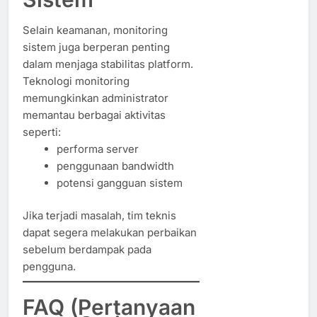
Selain keamanan, monitoring
sistem juga berperan penting
dalam menjaga stabilitas platform.
Teknologi monitoring
memungkinkan administrator
memantau berbagai aktivitas
seperti:
performa server
penggunaan bandwidth
potensi gangguan sistem
Jika terjadi masalah, tim teknis
dapat segera melakukan perbaikan
sebelum berdampak pada
pengguna.
FAQ (Pertanyaan