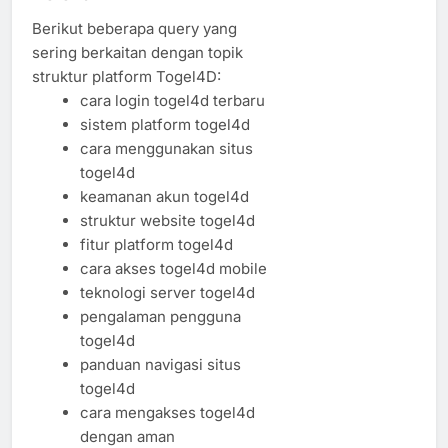
Berikut beberapa query yang
sering berkaitan dengan topik
struktur platform Togel4D:
cara login togel4d terbaru
sistem platform togel4d
cara menggunakan situs
togel4d
keamanan akun togel4d
struktur website togel4d
fitur platform togel4d
cara akses togel4d mobile
teknologi server togel4d
pengalaman pengguna
togel4d
panduan navigasi situs
togel4d
cara mengakses togel4d
dengan aman