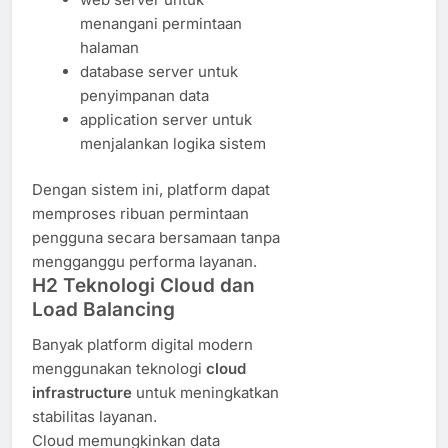
menangani permintaan
halaman
database server untuk
penyimpanan data
application server untuk
menjalankan logika sistem
Dengan sistem ini, platform dapat
memproses ribuan permintaan
pengguna secara bersamaan tanpa
mengganggu performa layanan.
H2 Teknologi Cloud dan
Load Balancing
Banyak platform digital modern
menggunakan teknologi
cloud
infrastructure
untuk meningkatkan
stabilitas layanan.
Cloud memungkinkan data