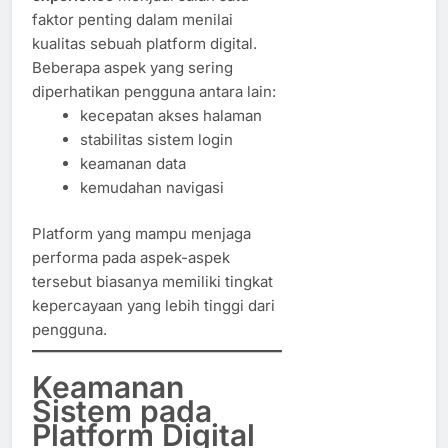
faktor penting dalam menilai
kualitas sebuah platform digital.
Beberapa aspek yang sering
diperhatikan pengguna antara lain:
kecepatan akses halaman
stabilitas sistem login
keamanan data
kemudahan navigasi
Platform yang mampu menjaga
performa pada aspek-aspek
tersebut biasanya memiliki tingkat
kepercayaan yang lebih tinggi dari
pengguna.
Keamanan
Sistem pada
Platform Digital