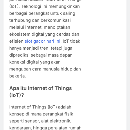
(IoT). Teknologi ini memungkinkan
berbagai perangkat untuk saling
terhubung dan berkomunikasi
melalui internet, menciptakan
ekosistem digital yang cerdas dan
efisien
slot gacor hari ini
. IoT tidak
hanya menjadi tren, tetapi juga
diprediksi sebagai masa depan
koneksi digital yang akan
mengubah cara manusia hidup dan
bekerja.
Apa Itu Internet of Things
(IoT)?
Internet of Things (IoT) adalah
konsep di mana perangkat fisik
seperti sensor, alat elektronik,
kendaraan, hingga peralatan rumah