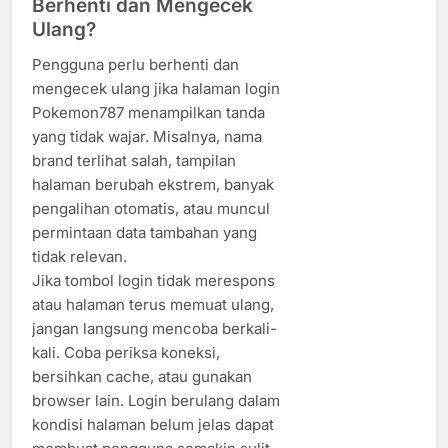
Berhenti dan Mengecek
Ulang?
Pengguna perlu berhenti dan
mengecek ulang jika halaman login
Pokemon787 menampilkan tanda
yang tidak wajar. Misalnya, nama
brand terlihat salah, tampilan
halaman berubah ekstrem, banyak
pengalihan otomatis, atau muncul
permintaan data tambahan yang
tidak relevan.
Jika tombol login tidak merespons
atau halaman terus memuat ulang,
jangan langsung mencoba berkali-
kali. Coba periksa koneksi,
bersihkan cache, atau gunakan
browser lain. Login berulang dalam
kondisi halaman belum jelas dapat