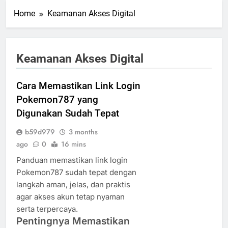
Home
Keamanan Akses Digital
Keamanan Akses Digital
Cara Memastikan Link Login
Pokemon787 yang
Digunakan Sudah Tepat
b59d979
3 months
ago
0
16 mins
Panduan memastikan link login
Pokemon787 sudah tepat dengan
langkah aman, jelas, dan praktis
agar akses akun tetap nyaman
serta terpercaya.
Pentingnya Memastikan