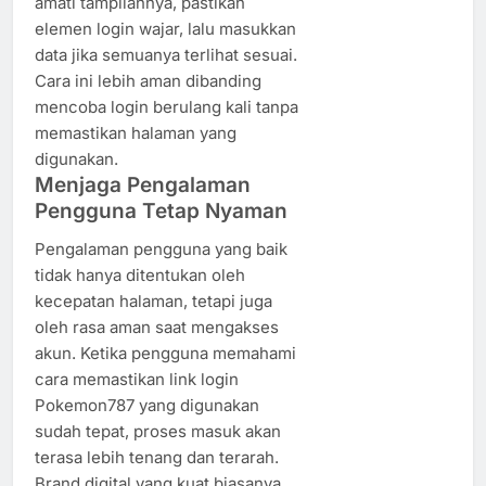
amati tampilannya, pastikan
elemen login wajar, lalu masukkan
data jika semuanya terlihat sesuai.
Cara ini lebih aman dibanding
mencoba login berulang kali tanpa
memastikan halaman yang
digunakan.
Menjaga Pengalaman
Pengguna Tetap Nyaman
Pengalaman pengguna yang baik
tidak hanya ditentukan oleh
kecepatan halaman, tetapi juga
oleh rasa aman saat mengakses
akun. Ketika pengguna memahami
cara memastikan link login
Pokemon787 yang digunakan
sudah tepat, proses masuk akan
terasa lebih tenang dan terarah.
Brand digital yang kuat biasanya