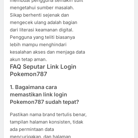
membuat pengguna semakin sulit
mengetahui sumber masalah.
Sikap berhenti sejenak dan
mengecek ulang adalah bagian
dari literasi keamanan digital.
Pengguna yang teliti biasanya
lebih mampu menghindari
kesalahan akses dan menjaga data
akun tetap aman.
FAQ Seputar Link Login
Pokemon787
1. Bagaimana cara
memastikan link login
Pokemon787 sudah tepat?
Pastikan nama brand tertulis benar,
tampilan halaman konsisten, tidak
ada permintaan data
mencurigakan, dan halaman