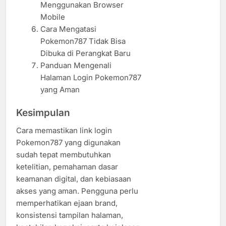
Menggunakan Browser
Mobile
Cara Mengatasi
Pokemon787 Tidak Bisa
Dibuka di Perangkat Baru
Panduan Mengenali
Halaman Login Pokemon787
yang Aman
Kesimpulan
Cara memastikan link login
Pokemon787 yang digunakan
sudah tepat membutuhkan
ketelitian, pemahaman dasar
keamanan digital, dan kebiasaan
akses yang aman. Pengguna perlu
memperhatikan ejaan brand,
konsistensi tampilan halaman,