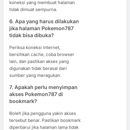
koneksi yang membuat halaman
tidak dimuat sempurna.
6. Apa yang harus dilakukan
jika halaman Pokemon787
tidak bisa dibuka?
Periksa koneksi internet,
bersihkan cache, coba browser
lain, dan pastikan akses yang
digunakan tidak berasal dari
sumber yang meragukan.
7. Apakah perlu menyimpan
akses Pokemon787 di
bookmark?
Boleh jika pengguna yakin akses
tersebut benar. Pastikan bookmark
diperbarui jika halaman lama tidak