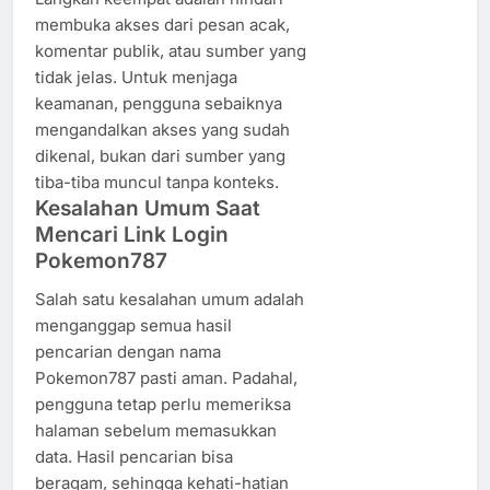
membuka akses dari pesan acak,
komentar publik, atau sumber yang
tidak jelas. Untuk menjaga
keamanan, pengguna sebaiknya
mengandalkan akses yang sudah
dikenal, bukan dari sumber yang
tiba-tiba muncul tanpa konteks.
Kesalahan Umum Saat
Mencari Link Login
Pokemon787
Salah satu kesalahan umum adalah
menganggap semua hasil
pencarian dengan nama
Pokemon787 pasti aman. Padahal,
pengguna tetap perlu memeriksa
halaman sebelum memasukkan
data. Hasil pencarian bisa
beragam, sehingga kehati-hatian