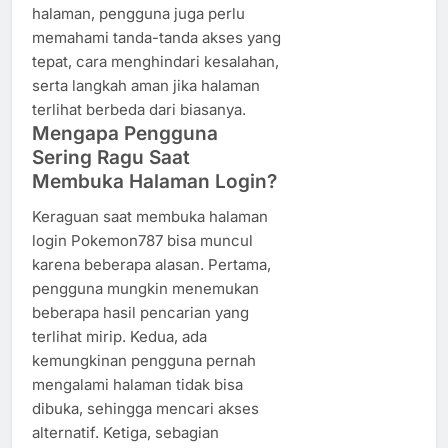
halaman, pengguna juga perlu
memahami tanda-tanda akses yang
tepat, cara menghindari kesalahan,
serta langkah aman jika halaman
terlihat berbeda dari biasanya.
Mengapa Pengguna
Sering Ragu Saat
Membuka Halaman Login?
Keraguan saat membuka halaman
login Pokemon787 bisa muncul
karena beberapa alasan. Pertama,
pengguna mungkin menemukan
beberapa hasil pencarian yang
terlihat mirip. Kedua, ada
kemungkinan pengguna pernah
mengalami halaman tidak bisa
dibuka, sehingga mencari akses
alternatif. Ketiga, sebagian