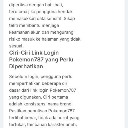
diperiksa dengan hati-hati,
terutama jika pengguna hendak
memasukkan data sensitif. Sikap
teliti membantu menjaga
keamanan akun dan mengurangi
risiko masuk ke halaman yang tidak
sesuai.
Ciri-Ciri Link Login
Pokemon787 yang Perlu
Diperhatikan
Sebelum login, pengguna perlu
memperhatikan beberapa ciri
dasar dari link login Pokemon787
yang digunakan. Ciri pertama
adalah konsistensi nama brand.
Pastikan penulisan Pokemon787
terlihat benar, tidak ada huruf yang
tertukar, tambahan karakter aneh,