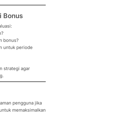
i Bonus
luasi:
n?
an bonus?
n untuk periode
 strategi agar
g.
aman pengguna jika
h untuk memaksimalkan