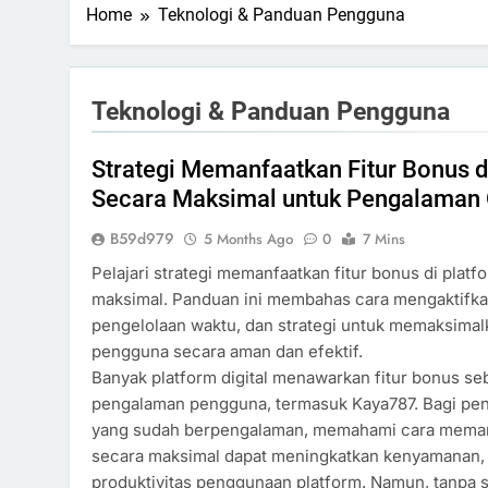
Home
Teknologi & Panduan Pengguna
Teknologi & Panduan Pengguna
Strategi Memanfaatkan Fitur Bonus 
Secara Maksimal untuk Pengalaman 
B59d979
5 Months Ago
0
7 Mins
Pelajari strategi memanfaatkan fitur bonus di plat
maksimal. Panduan ini membahas cara mengaktifkan
pengelolaan waktu, dan strategi untuk memaksima
pengguna secara aman dan efektif.
Banyak platform digital menawarkan fitur bonus seb
pengalaman pengguna, termasuk Kaya787. Bagi p
yang sudah berpengalaman, memahami cara mema
secara maksimal dapat meningkatkan kenyamanan, e
produktivitas penggunaan platform. Namun, tanpa st