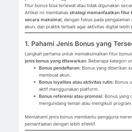
fitur bonus bisa terlewat atau tidak digunakan secar
Artikel ini membahas
strategi memanfaatkan fitur
secara maksimal
, dengan fokus pada pengalaman
akun, dan praktik terbaik agar aktivitas digital lebi
1. Pahami Jenis Bonus yang Terse
Langkah pertama untuk memaksimalkan fitur bonus
jenis bonus yang ditawarkan
. Beberapa kategori u
Bonus pendaftaran:
Bonus yang diberikan s
membuat akun.
Bonus loyalitas atau aktivitas rutin:
Bonus u
aktif menggunakan platform.
Bonus referensi atau promosi:
Bonus yang d
mengundang teman atau mengikuti program
Memahami jenis bonus membantu pengguna merenc
pemanfaatan dengan lebih efektif.