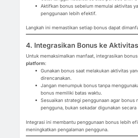
Aktifkan bonus sebelum memulai aktivitas y
penggunaan lebih efektif.
Langkah ini memastikan setiap bonus dapat diman
4. Integrasikan Bonus ke Aktivita
Untuk memaksimalkan manfaat, integrasikan bonu
platform
:
Gunakan bonus saat melakukan aktivitas ya
direncanakan.
Jangan menumpuk bonus tanpa menggunaka
bonus memiliki batas waktu.
Sesuaikan strategi penggunaan agar bonus
pengguna, bukan sekadar digunakan secara 
Integrasi ini membantu penggunaan bonus lebih ef
meningkatkan pengalaman pengguna.