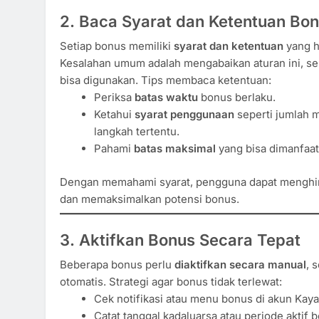
2. Baca Syarat dan Ketentuan Bo
Setiap bonus memiliki
syarat dan ketentuan
yang h
Kesalahan umum adalah mengabaikan aturan ini, se
bisa digunakan. Tips membaca ketentuan:
Periksa
batas waktu
bonus berlaku.
Ketahui
syarat penggunaan
seperti jumlah mi
langkah tertentu.
Pahami
batas maksimal
yang bisa dimanfaat
Dengan memahami syarat, pengguna dapat menghi
dan memaksimalkan potensi bonus.
3. Aktifkan Bonus Secara Tepat
Beberapa bonus perlu
diaktifkan secara manual
, 
otomatis. Strategi agar bonus tidak terlewat:
Cek notifikasi atau menu bonus di akun Kaya7
Catat tanggal kadaluarsa atau periode aktif 