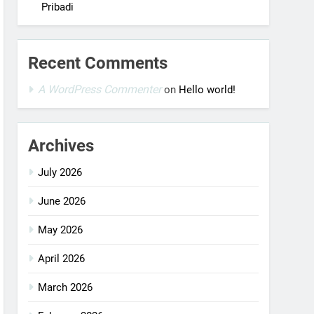
Pribadi
Recent Comments
A WordPress Commenter
on
Hello world!
Archives
July 2026
June 2026
May 2026
April 2026
March 2026