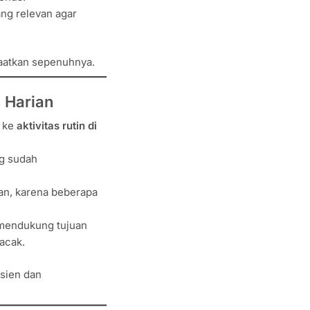
ang relevan agar
faatkan sepenuhnya.
s Harian
s ke
aktivitas rutin di
ng sudah
n, karena beberapa
 mendukung tujuan
acak.
isien dan