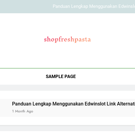
Panduan Lengkap Menggunakan Edwinslot
EDWINSLOT Login: Analisis Aks
Login Edwinslot dan Pentingnya Mem
TIARA4D Login dan Pentingnya Koneksi Internet
p Fresh Pasta
Panduan Lengkap Menggunakan Edwinslot
asta Segar Dan Bahan Masakan Khas Italia Dari Shop Fresh Pas
EDWINSLOT Login: Analisis Aks
SAMPLE PAGE
Login Edwinslot dan Pentingnya Mem
duan Lengkap Menggunakan Edwinslot Link Alternatif Tanpa 
nth Ago