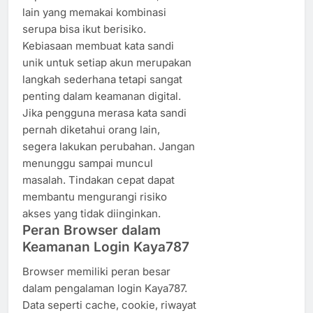
lain yang memakai kombinasi
serupa bisa ikut berisiko.
Kebiasaan membuat kata sandi
unik untuk setiap akun merupakan
langkah sederhana tetapi sangat
penting dalam keamanan digital.
Jika pengguna merasa kata sandi
pernah diketahui orang lain,
segera lakukan perubahan. Jangan
menunggu sampai muncul
masalah. Tindakan cepat dapat
membantu mengurangi risiko
akses yang tidak diinginkan.
Peran Browser dalam
Keamanan Login Kaya787
Browser memiliki peran besar
dalam pengalaman login Kaya787.
Data seperti cache, cookie, riwayat