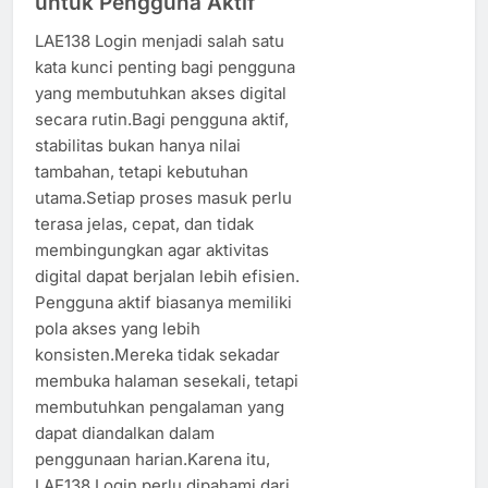
untuk Pengguna Aktif
LAE138 Login menjadi salah satu
kata kunci penting bagi pengguna
yang membutuhkan akses digital
secara rutin.Bagi pengguna aktif,
stabilitas bukan hanya nilai
tambahan, tetapi kebutuhan
utama.Setiap proses masuk perlu
terasa jelas, cepat, dan tidak
membingungkan agar aktivitas
digital dapat berjalan lebih efisien.
Pengguna aktif biasanya memiliki
pola akses yang lebih
konsisten.Mereka tidak sekadar
membuka halaman sesekali, tetapi
membutuhkan pengalaman yang
dapat diandalkan dalam
penggunaan harian.Karena itu,
LAE138 Login perlu dipahami dari