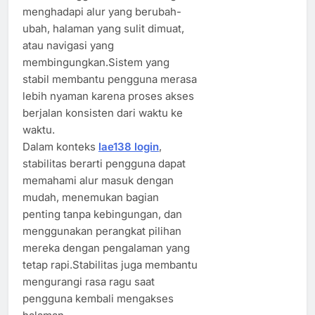
menghadapi alur yang berubah-
ubah, halaman yang sulit dimuat,
atau navigasi yang
membingungkan.Sistem yang
stabil membantu pengguna merasa
lebih nyaman karena proses akses
berjalan konsisten dari waktu ke
waktu.
Dalam konteks
lae138 login
,
stabilitas berarti pengguna dapat
memahami alur masuk dengan
mudah, menemukan bagian
penting tanpa kebingungan, dan
menggunakan perangkat pilihan
mereka dengan pengalaman yang
tetap rapi.Stabilitas juga membantu
mengurangi rasa ragu saat
pengguna kembali mengakses