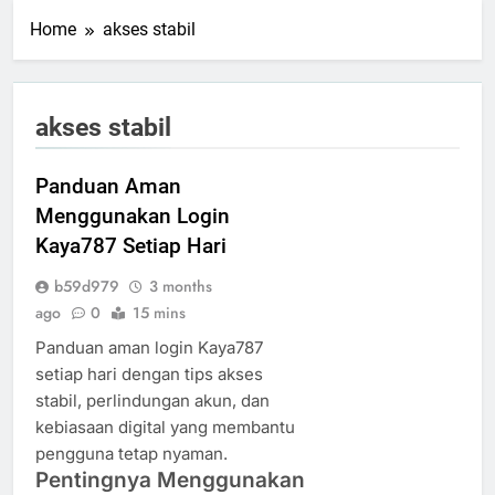
Home
akses stabil
akses stabil
Panduan Aman
Menggunakan Login
Kaya787 Setiap Hari
b59d979
3 months
ago
0
15 mins
Panduan aman login Kaya787
setiap hari dengan tips akses
stabil, perlindungan akun, dan
kebiasaan digital yang membantu
pengguna tetap nyaman.
Pentingnya Menggunakan