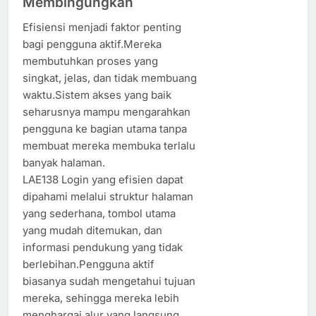
Membingungkan
Efisiensi menjadi faktor penting
bagi pengguna aktif.Mereka
membutuhkan proses yang
singkat, jelas, dan tidak membuang
waktu.Sistem akses yang baik
seharusnya mampu mengarahkan
pengguna ke bagian utama tanpa
membuat mereka membuka terlalu
banyak halaman.
LAE138 Login yang efisien dapat
dipahami melalui struktur halaman
yang sederhana, tombol utama
yang mudah ditemukan, dan
informasi pendukung yang tidak
berlebihan.Pengguna aktif
biasanya sudah mengetahui tujuan
mereka, sehingga mereka lebih
menghargai alur yang langsung