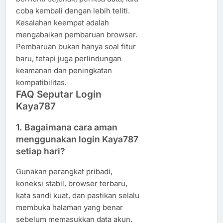
coba kembali dengan lebih teliti.
Kesalahan keempat adalah
mengabaikan pembaruan browser.
Pembaruan bukan hanya soal fitur
baru, tetapi juga perlindungan
keamanan dan peningkatan
kompatibilitas.
FAQ Seputar Login
Kaya787
1. Bagaimana cara aman
menggunakan login Kaya787
setiap hari?
Gunakan perangkat pribadi,
koneksi stabil, browser terbaru,
kata sandi kuat, dan pastikan selalu
membuka halaman yang benar
sebelum memasukkan data akun.