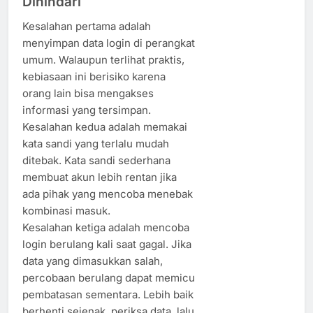
Dihindari
Kesalahan pertama adalah
menyimpan data login di perangkat
umum. Walaupun terlihat praktis,
kebiasaan ini berisiko karena
orang lain bisa mengakses
informasi yang tersimpan.
Kesalahan kedua adalah memakai
kata sandi yang terlalu mudah
ditebak. Kata sandi sederhana
membuat akun lebih rentan jika
ada pihak yang mencoba menebak
kombinasi masuk.
Kesalahan ketiga adalah mencoba
login berulang kali saat gagal. Jika
data yang dimasukkan salah,
percobaan berulang dapat memicu
pembatasan sementara. Lebih baik
berhenti sejenak, periksa data, lalu