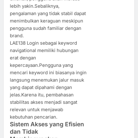
lebih yakin.Sebaliknya,
pengalaman yang tidak stabil dapat
menimbulkan keraguan meskipun
pengguna sudah familiar dengan
brand.
LAE138 Login sebagai keyword
navigational memiliki hubungan
erat dengan
kepercayaan.Pengguna yang
mencari keyword ini biasanya ingin
langsung menemukan jalur masuk
yang dapat dipahami dengan
jelas.Karena itu, pembahasan
stabilitas akses menjadi sangat
relevan untuk menjawab
kebutuhan pencarian.
Sistem Akses yang Efisien
dan Tidak