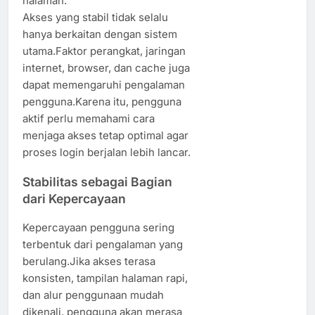
halaman.
Akses yang stabil tidak selalu
hanya berkaitan dengan sistem
utama.Faktor perangkat, jaringan
internet, browser, dan cache juga
dapat memengaruhi pengalaman
pengguna.Karena itu, pengguna
aktif perlu memahami cara
menjaga akses tetap optimal agar
proses login berjalan lebih lancar.
Stabilitas sebagai Bagian
dari Kepercayaan
Kepercayaan pengguna sering
terbentuk dari pengalaman yang
berulang.Jika akses terasa
konsisten, tampilan halaman rapi,
dan alur penggunaan mudah
dikenali, pengguna akan merasa