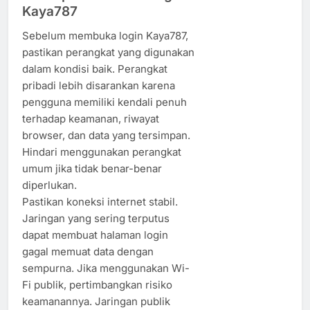
Kaya787
Sebelum membuka login Kaya787,
pastikan perangkat yang digunakan
dalam kondisi baik. Perangkat
pribadi lebih disarankan karena
pengguna memiliki kendali penuh
terhadap keamanan, riwayat
browser, dan data yang tersimpan.
Hindari menggunakan perangkat
umum jika tidak benar-benar
diperlukan.
Pastikan koneksi internet stabil.
Jaringan yang sering terputus
dapat membuat halaman login
gagal memuat data dengan
sempurna. Jika menggunakan Wi-
Fi publik, pertimbangkan risiko
keamanannya. Jaringan publik