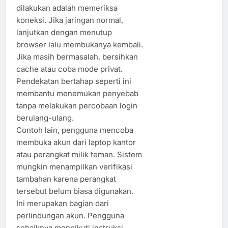
dilakukan adalah memeriksa
koneksi. Jika jaringan normal,
lanjutkan dengan menutup
browser lalu membukanya kembali.
Jika masih bermasalah, bersihkan
cache atau coba mode privat.
Pendekatan bertahap seperti ini
membantu menemukan penyebab
tanpa melakukan percobaan login
berulang-ulang.
Contoh lain, pengguna mencoba
membuka akun dari laptop kantor
atau perangkat milik teman. Sistem
mungkin menampilkan verifikasi
tambahan karena perangkat
tersebut belum biasa digunakan.
Ini merupakan bagian dari
perlindungan akun. Pengguna
sebaiknya mengikuti instruksi