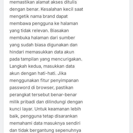
memastikan alamat akses ditulis
dengan benar. Kesalahan kecil saat
mengetik nama brand dapat
membawa pengguna ke halaman
yang tidak relevan. Biasakan
membuka halaman dari sumber
yang sudah biasa digunakan dan
hindari memasukkan data akun
pada tampilan yang mencurigakan.
Langkah kedua, masukkan data
akun dengan hati-hati. Jika
menggunakan fitur penyimpanan
password di browser, pastikan
perangkat tersebut benar-benar
milik pribadi dan dilindungi dengan
kunci layar. Untuk keamanan lebih
baik, pengguna tetap disarankan
memahami data masuknya sendiri
dan tidak bergantung sepenuhnya