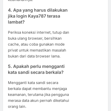
4. Apa yang harus dilakukan
jika login Kaya787 terasa
lambat?
Periksa koneksi internet, tutup dan
buka ulang browser, bersihkan
cache, atau coba gunakan mode
privat untuk memastikan masalah
bukan dari data browser lama.
5. Apakah perlu mengganti
kata sandi secara berkala?
Mengganti kata sandi secara
berkala dapat membantu menjaga
keamanan, terutama jika pengguna
merasa data akun pernah diketahui
orang lain.