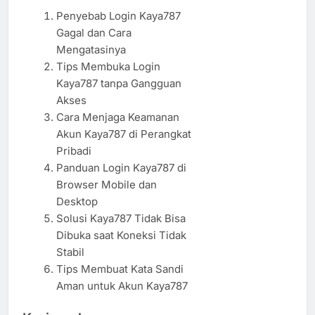
Penyebab Login Kaya787
Gagal dan Cara
Mengatasinya
Tips Membuka Login
Kaya787 tanpa Gangguan
Akses
Cara Menjaga Keamanan
Akun Kaya787 di Perangkat
Pribadi
Panduan Login Kaya787 di
Browser Mobile dan
Desktop
Solusi Kaya787 Tidak Bisa
Dibuka saat Koneksi Tidak
Stabil
Tips Membuat Kata Sandi
Aman untuk Akun Kaya787