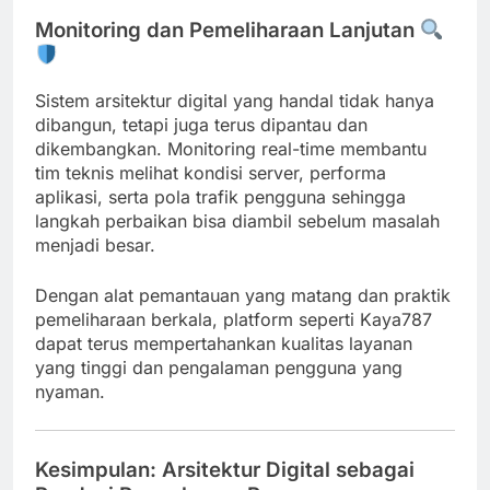
Monitoring dan Pemeliharaan Lanjutan
Sistem arsitektur digital yang handal tidak hanya
dibangun, tetapi juga terus dipantau dan
dikembangkan. Monitoring real-time membantu
tim teknis melihat kondisi server, performa
aplikasi, serta pola trafik pengguna sehingga
langkah perbaikan bisa diambil sebelum masalah
menjadi besar.
Dengan alat pemantauan yang matang dan praktik
pemeliharaan berkala, platform seperti Kaya787
dapat terus mempertahankan kualitas layanan
yang tinggi dan pengalaman pengguna yang
nyaman.
Kesimpulan: Arsitektur Digital sebagai