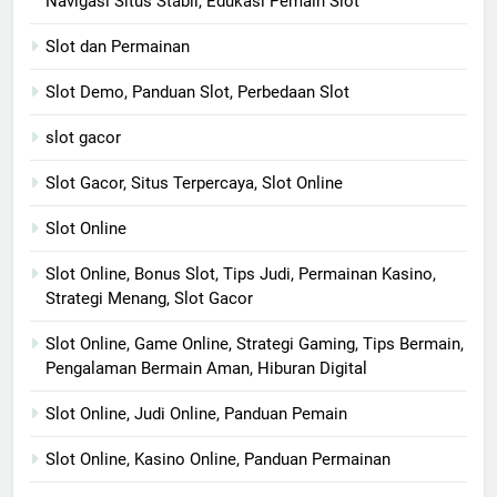
Navigasi Situs Stabil, Edukasi Pemain Slot
Slot dan Permainan
Slot Demo, Panduan Slot, Perbedaan Slot
slot gacor
Slot Gacor, Situs Terpercaya, Slot Online
Slot Online
Slot Online, Bonus Slot, Tips Judi, Permainan Kasino,
Strategi Menang, Slot Gacor
Slot Online, Game Online, Strategi Gaming, Tips Bermain,
Pengalaman Bermain Aman, Hiburan Digital
Slot Online, Judi Online, Panduan Pemain
Slot Online, Kasino Online, Panduan Permainan