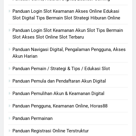
Panduan Login Slot Keamanan Akses Online Edukasi
Slot Digital Tips Bermain Slot Strategi Hiburan Online
Panduan Login Slot Keamanan Akun Slot Tips Bermain
Slot Akses Slot Online Slot Terbaru
Panduan Navigasi Digital, Pengalaman Pengguna, Akses
Akun Harian
Panduan Pemain / Strategi & Tips / Edukasi Slot
Panduan Pemula dan Pendaftaran Akun Digital
Panduan Pemulihan Akun & Keamanan Digital
Panduan Pengguna, Keamanan Online, Horas88
Panduan Permainan
Panduan Registrasi Online Terstruktur