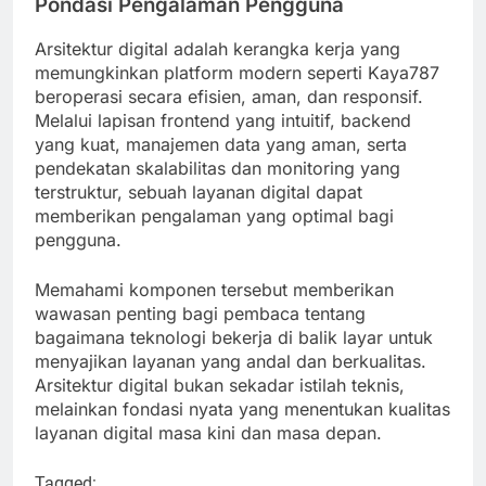
Pondasi Pengalaman Pengguna
Arsitektur digital adalah kerangka kerja yang
memungkinkan platform modern seperti Kaya787
beroperasi secara efisien, aman, dan responsif.
Melalui lapisan frontend yang intuitif, backend
yang kuat, manajemen data yang aman, serta
pendekatan skalabilitas dan monitoring yang
terstruktur, sebuah layanan digital dapat
memberikan pengalaman yang optimal bagi
pengguna.
Memahami komponen tersebut memberikan
wawasan penting bagi pembaca tentang
bagaimana teknologi bekerja di balik layar untuk
menyajikan layanan yang andal dan berkualitas.
Arsitektur digital bukan sekadar istilah teknis,
melainkan fondasi nyata yang menentukan kualitas
layanan digital masa kini dan masa depan.
Tagged: