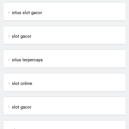
situs slot gacor
slot gacor
situs terpercaya
slot online
slot gacor