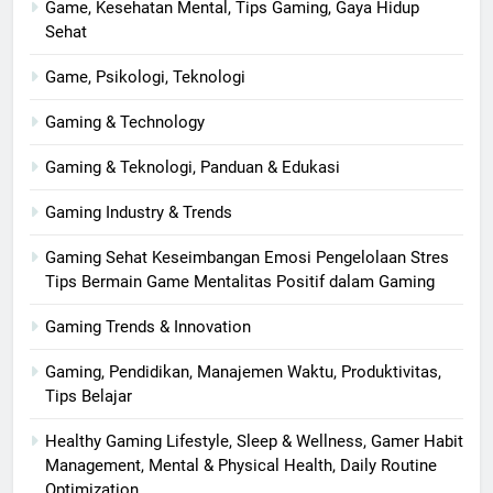
Game, Kesehatan Mental, Tips Gaming, Gaya Hidup
Sehat
Game, Psikologi, Teknologi
Gaming & Technology
Gaming & Teknologi, Panduan & Edukasi
Gaming Industry & Trends
Gaming Sehat Keseimbangan Emosi Pengelolaan Stres
Tips Bermain Game Mentalitas Positif dalam Gaming
Gaming Trends & Innovation
Gaming, Pendidikan, Manajemen Waktu, Produktivitas,
Tips Belajar
Healthy Gaming Lifestyle, Sleep & Wellness, Gamer Habit
Management, Mental & Physical Health, Daily Routine
Optimization