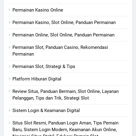
Permainan Kasino Online
Permainan Kasino, Slot Online, Panduan Permainan
Permainan Online, Slot Online, Panduan Permainan
Permainan Slot, Panduan Casino, Rekomendasi
Permainan
Permainan Slot, Strategi & Tips
Platform Hiburan Digital
Review Situs, Panduan Bermain, Slot Online, Layanan
Pelanggan, Tips dan Trik, Strategi Slot
Sistem Login & Keamanan Digital
Situs Slot Resmi, Panduan Login Aman, Tips Pemain
Baru, Sistem Login Modern, Keamanan Akun Online,