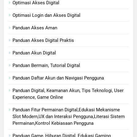
Optimasi Akses Digital
Optimasi Login dan Akses Digital
Panduan Akses Aman
Panduan Akses Digital Praktis
Panduan Akun Digital
Panduan Bermain, Tutorial Digital
Panduan Daftar Akun dan Navigasi Pengguna
Panduan Digital, Keamanan Akun, Tips Teknologi, User
Experience, Game Online
Panduan Fitur Permainan Digital,Edukasi Mekanisme
Slot Modern,UX dan Interaksi Pengguna,Literasi Sistem
Permainan,Kontrol Kebiasaan Pengguna
Panduan Game, Hiburan Digital, Edukasi Gaming