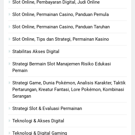
Slot Online, Pembayaran Digital, Judi Online
Slot Online, Permainan Casino, Panduan Pemula
Slot Online, Permainan Casino, Panduan Taruhan
Slot Online, Tips dan Strategi, Permainan Kasino
Stabilitas Akses Digital
Strategi Bermain Slot Manajemen Risiko Edukasi
Pemain
Strategi Game, Dunia Pokémon, Analisis Karakter, Taktik
Pertarungan, Kreatur Fantasi, Lore Pokémon, Kombinasi
Serangan
Strategi Slot & Evaluasi Permainan
Teknologi & Akses Digital
Teknologi & Digital Gaming