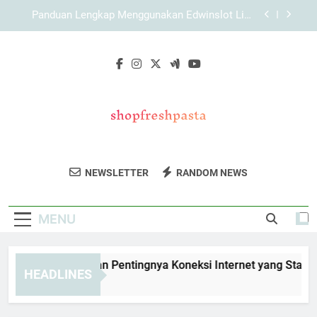
Skip
EDWINSLOT Login: Analisis Akses dari Sisi
to
Kecepatan dan Kemudahan
content
Login Edwinslot dan Pentingnya Memilih Akses
yang Tepat untuk Pengguna
TIARA4D Login dan Pentingnya Koneksi Internet
yang Stabil untuk Akses Lebih Lancar
Panduan Lengkap Menggunakan Edwinslot Link
Alternatif Tanpa Kendala Akses
EDWINSLOT Login: Analisis Akses dari Sisi
Kecepatan dan Kemudahan
Shop Fresh
Nikmati Pasta Segar Dan Bahan Masakan
Login Edwinslot dan Pentingnya Memilih Akses
NEWSLETTER
RANDOM NEWS
Pasta
yang Tepat untuk Pengguna
Khas Italia Dari Shop Fresh Pasta. Untuk
Pengalaman Kuliner Yang Otentik.
MENU
ARA4D Login dan Pentingnya Koneksi Internet yang Stabil unt
HEADLINES
Month Ago