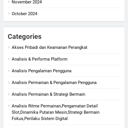
November 2024
October 2024
Categories
Akses Pribadi dan Keamanan Perangkat
Analisis & Performa Platform
Analisis Pengalaman Pengguna
Analisis Permainan & Pengalaman Pengguna
Analisis Permainan & Strategi Bermain
Analisis Ritme Permainan,Pengamatan Detail
Slot,Dinamika Putaran Mesin,Strategi Bermain
Fokus,Perilaku Sistem Digital