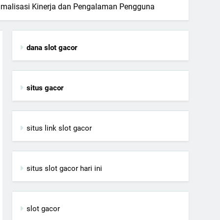
ptimalisasi Kinerja dan Pengalaman Pengguna
dana slot gacor
situs gacor
situs link slot gacor
situs slot gacor hari ini
slot gacor