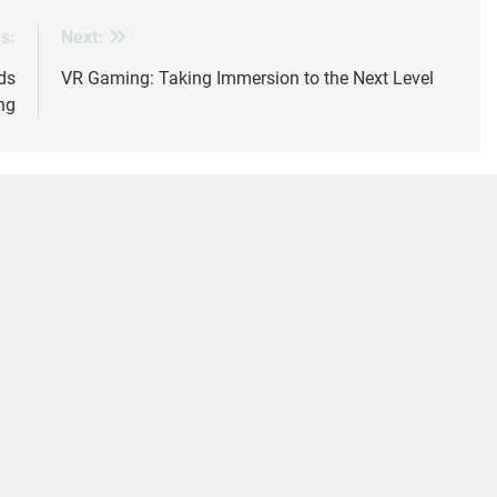
s:
Next:
ds
VR Gaming: Taking Immersion to the Next Level
ng