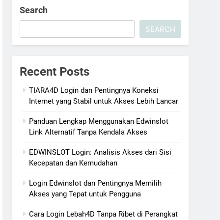
Search
SEARCH
Recent Posts
TIARA4D Login dan Pentingnya Koneksi
Internet yang Stabil untuk Akses Lebih Lancar
Panduan Lengkap Menggunakan Edwinslot
Link Alternatif Tanpa Kendala Akses
EDWINSLOT Login: Analisis Akses dari Sisi
Kecepatan dan Kemudahan
Login Edwinslot dan Pentingnya Memilih
Akses yang Tepat untuk Pengguna
Cara Login Lebah4D Tanpa Ribet di Perangkat