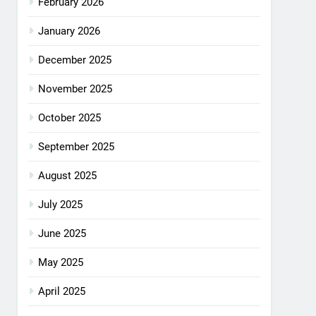
February 2026
January 2026
December 2025
November 2025
October 2025
September 2025
August 2025
July 2025
June 2025
May 2025
April 2025