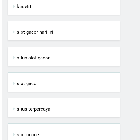
laris4d
slot gacor hari ini
situs slot gacor
slot gacor
situs terpercaya
slot online