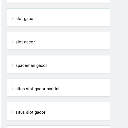
slot gacor
slot gacor
spaceman gacor
situs slot gacor hari ini
situs slot gacor