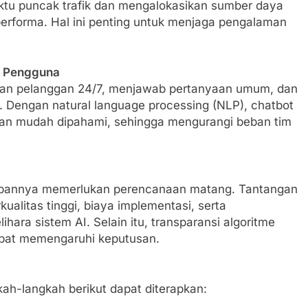
ktu puncak trafik dan mengalokasikan sumber daya
erforma. Hal ini penting untuk menjaga pengalaman
n Pengguna
nan pelanggan 24/7, menjawab pertanyaan umum, dan
 Dengan natural language processing (NLP), chatbot
n mudah dipahami, sehingga mengurangi beban tim
pannya memerlukan perencanaan matang. Tantangan
ualitas tinggi, biaya implementasi, serta
ara sistem AI. Selain itu, transparansi algoritme
apat memengaruhi keputusan.
kah-langkah berikut dapat diterapkan: