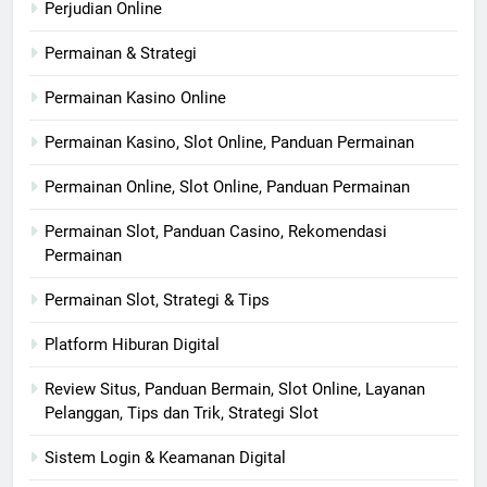
Perjudian Online
Permainan & Strategi
Permainan Kasino Online
Permainan Kasino, Slot Online, Panduan Permainan
Permainan Online, Slot Online, Panduan Permainan
Permainan Slot, Panduan Casino, Rekomendasi
Permainan
Permainan Slot, Strategi & Tips
Platform Hiburan Digital
Review Situs, Panduan Bermain, Slot Online, Layanan
Pelanggan, Tips dan Trik, Strategi Slot
Sistem Login & Keamanan Digital