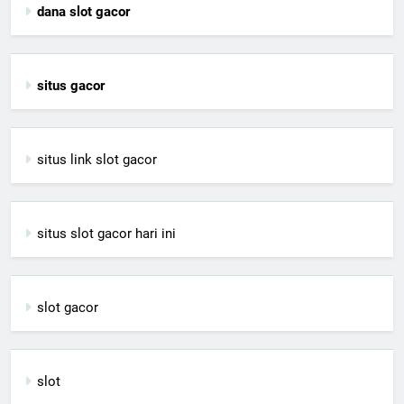
dana slot gacor
situs gacor
situs link slot gacor
situs slot gacor hari ini
slot gacor
slot