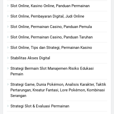
Slot Online, Kasino Online, Panduan Permainan
Slot Online, Pembayaran Digital, Judi Online
Slot Online, Permainan Casino, Panduan Pemula
Slot Online, Permainan Casino, Panduan Taruhan
Slot Online, Tips dan Strategi, Permainan Kasino
Stabilitas Akses Digital
Strategi Bermain Slot Manajemen Risiko Edukasi
Pemain
Strategi Game, Dunia Pokémon, Analisis Karakter, Taktik
Pertarungan, Kreatur Fantasi, Lore Pokémon, Kombinasi
Serangan
Strategi Slot & Evaluasi Permainan