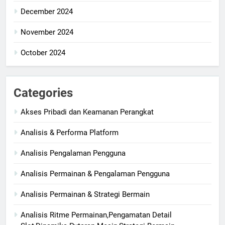
December 2024
November 2024
October 2024
Categories
Akses Pribadi dan Keamanan Perangkat
Analisis & Performa Platform
Analisis Pengalaman Pengguna
Analisis Permainan & Pengalaman Pengguna
Analisis Permainan & Strategi Bermain
Analisis Ritme Permainan,Pengamatan Detail