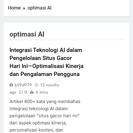
Home
optimasi AI
optimasi AI
Integrasi Teknologi AI dalam
Pengelolaan Situs Gacor
Hari Ini—Optimalisasi Kinerja
dan Pengalaman Pengguna
b59d979
12 months
ago
0
6 mins
Artikel 600+ kata yang membahas
integrasi teknologi AI dalam
pengelolaan “situs gacor hari ini”
dari aspek optimasi kinerja,
personalisasi konten, dan