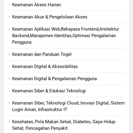
Keamanan Akses Harian
Keamanan Akun & Pengelolaan Akses
Keamanan Aplikasi Web,Rekayasa Frontend,Arsitektur
Backend,Manajemen Identitas,Optimasi Pengalaman
Pengguna
Keamanan dan Panduan Togel
Keamanan Digital & Aksesibilitas
Keamanan Digital & Pengalaman Pengguna
Keamanan Siber & Edukasi Teknologi
Keamanan Siber, Teknologi Cloud, Inovasi Digital, Sistem
Login Aman, Infrastruktur IT
Kesehatan, Pola Makan Sehat, Diabetes, Gaya Hidup
Sehat, Pencegahan Penyakit