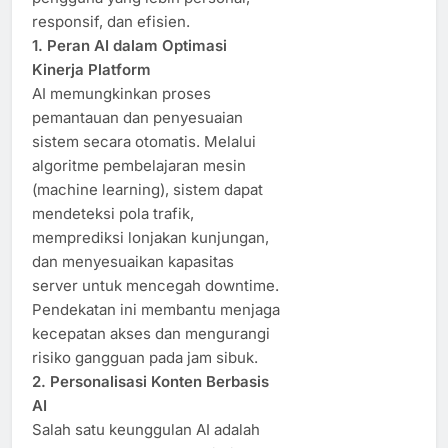
responsif, dan efisien.
1. Peran AI dalam Optimasi
Kinerja Platform
AI memungkinkan proses
pemantauan dan penyesuaian
sistem secara otomatis. Melalui
algoritme pembelajaran mesin
(machine learning), sistem dapat
mendeteksi pola trafik,
memprediksi lonjakan kunjungan,
dan menyesuaikan kapasitas
server untuk mencegah downtime.
Pendekatan ini membantu menjaga
kecepatan akses dan mengurangi
risiko gangguan pada jam sibuk.
2. Personalisasi Konten Berbasis
AI
Salah satu keunggulan AI adalah