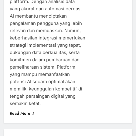
platform. Dengan analisis data
yang akurat dan automasi cerdas,
AI membantu menciptakan
pengalaman pengguna yang lebih
relevan dan memuaskan. Namun,
keberhasilan integrasi memerlukan
strategi implementasi yang tepat,
dukungan data berkualitas, serta
komitmen dalam pembaruan dan
pemeliharaan sistem. Platform
yang mampu memanfaatkan
potensi AI secara optimal akan
memiliki keunggulan kompetitif di
tengah persaingan digital yang
semakin ketat.
Read More