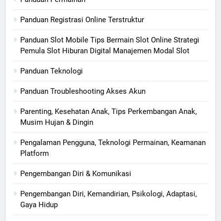
Panduan Registrasi Online Terstruktur
Panduan Slot Mobile Tips Bermain Slot Online Strategi
Pemula Slot Hiburan Digital Manajemen Modal Slot
Panduan Teknologi
Panduan Troubleshooting Akses Akun
Parenting, Kesehatan Anak, Tips Perkembangan Anak,
Musim Hujan & Dingin
Pengalaman Pengguna, Teknologi Permainan, Keamanan
Platform
Pengembangan Diri & Komunikasi
Pengembangan Diri, Kemandirian, Psikologi, Adaptasi,
Gaya Hidup