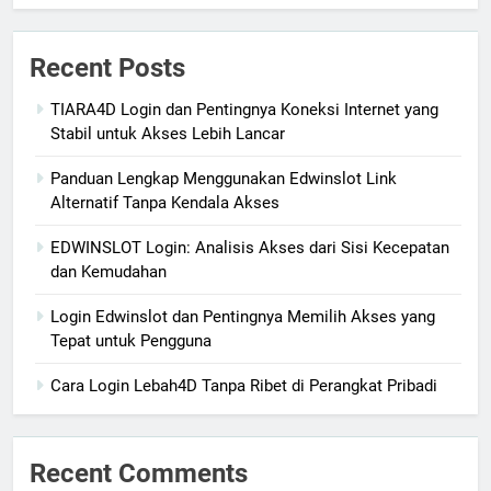
Recent Posts
TIARA4D Login dan Pentingnya Koneksi Internet yang
Stabil untuk Akses Lebih Lancar
Panduan Lengkap Menggunakan Edwinslot Link
Alternatif Tanpa Kendala Akses
EDWINSLOT Login: Analisis Akses dari Sisi Kecepatan
dan Kemudahan
Login Edwinslot dan Pentingnya Memilih Akses yang
Tepat untuk Pengguna
Cara Login Lebah4D Tanpa Ribet di Perangkat Pribadi
Recent Comments