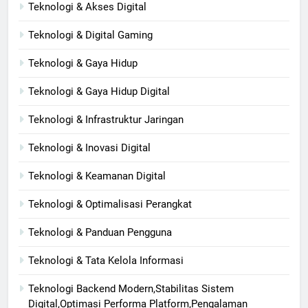
Teknologi & Akses Digital
Teknologi & Digital Gaming
Teknologi & Gaya Hidup
Teknologi & Gaya Hidup Digital
Teknologi & Infrastruktur Jaringan
Teknologi & Inovasi Digital
Teknologi & Keamanan Digital
Teknologi & Optimalisasi Perangkat
Teknologi & Panduan Pengguna
Teknologi & Tata Kelola Informasi
Teknologi Backend Modern,Stabilitas Sistem
Digital,Optimasi Performa Platform,Pengalaman