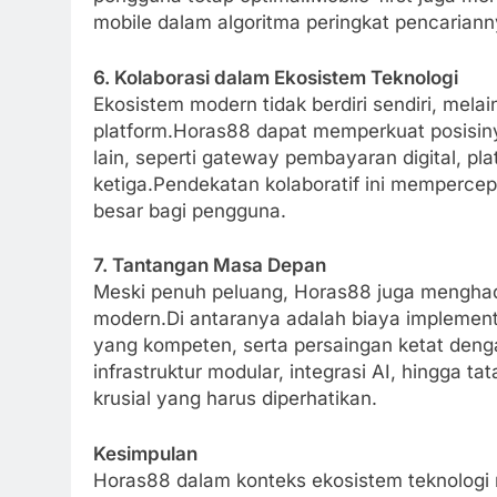
mobile dalam algoritma peringkat pencariann
6. Kolaborasi dalam Ekosistem Teknologi
Ekosistem modern tidak berdiri sendiri, melai
platform.Horas88 dapat memperkuat posisin
lain, seperti gateway pembayaran digital, p
ketiga.Pendekatan kolaboratif ini mempercep
besar bagi pengguna.
7. Tantangan Masa Depan
Meski penuh peluang, Horas88 juga menghad
modern.Di antaranya adalah biaya implement
yang kompeten, serta persaingan ketat denga
infrastruktur modular, integrasi AI, hingga ta
krusial yang harus diperhatikan.
Kesimpulan
Horas88 dalam konteks ekosistem teknologi 