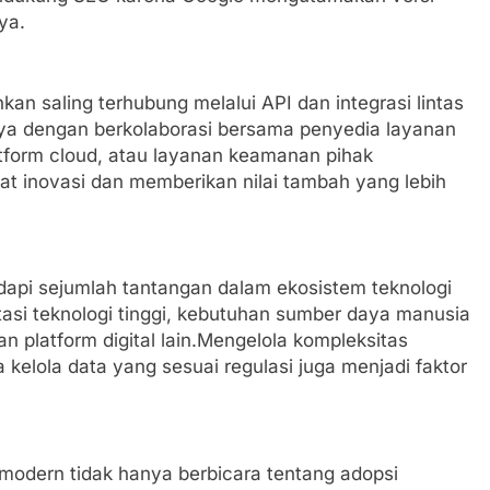
ya.
nkan saling terhubung melalui API dan integrasi lintas
ya dengan berkolaborasi bersama penyedia layanan
latform cloud, atau layanan keamanan pihak
at inovasi dan memberikan nilai tambah yang lebih
api sejumlah tantangan dalam ekosistem teknologi
asi teknologi tinggi, kebutuhan sumber daya manusia
n platform digital lain.Mengelola kompleksitas
ta kelola data yang sesuai regulasi juga menjadi faktor
modern tidak hanya berbicara tentang adopsi