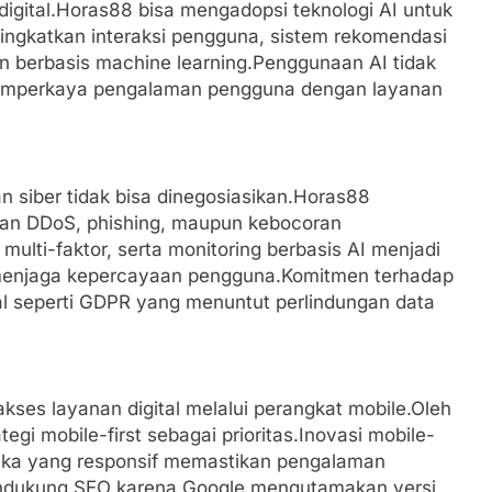
digital.Horas88 bisa mengadopsi teknologi AI untuk
ningkatkan interaksi pengguna, sistem rekomendasi
n berbasis machine learning.Penggunaan AI tidak
 memperkaya pengalaman pengguna dengan layanan
 siber tidak bisa dinegosiasikan.Horas88
gan DDoS, phishing, maupun kebocoran
 multi-faktor, serta monitoring berbasis AI menjadi
 menjaga kepercayaan pengguna.Komitmen terhadap
al seperti GDPR yang menuntut perlindungan data
kses layanan digital melalui perangkat mobile.Oleh
gi mobile-first sebagai prioritas.Inovasi mobile-
armuka yang responsif memastikan pengalaman
mendukung SEO karena Google mengutamakan versi