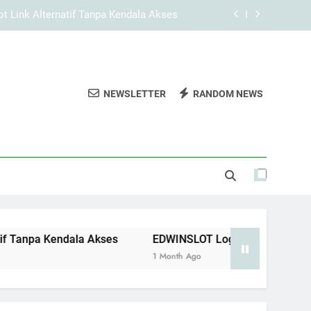
 Link Alternatif Tanpa Kendala Akses
es dari Sisi Kecepatan dan Kemudahan
ilih Akses yang Tepat untuk Pengguna
NEWSLETTER
RANDOM NEWS
 yang Stabil untuk Akses Lebih Lancar
 Link Alternatif Tanpa Kendala Akses
ta. Untuk Pengalaman Kuliner Yang Otentik.
es dari Sisi Kecepatan dan Kemudahan
ilih Akses yang Tepat untuk Pengguna
ndala Akses
EDWINSLOT Login: Analisis Akses dari Sis
1 Month Ago