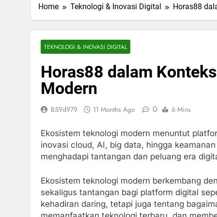
Home
Teknologi & Inovasi Digital
Horas88 dal
TEKNOLOGI & INOVASI DIGITAL
Horas88 dalam Konteks
Modern
0
B59d979
11 Months Ago
6 Mins
Ekosistem teknologi modern menuntut platfor
inovasi cloud, AI, big data, hingga keamanan 
menghadapi tantangan dan peluang era digita
Ekosistem teknologi modern berkembang den
sekaligus tantangan bagi platform digital sep
kehadiran daring, tetapi juga tentang bagai
memanfaatkan teknologi terbaru, dan membe