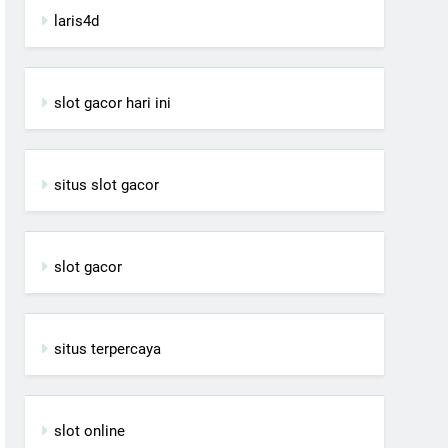
laris4d
slot gacor hari ini
situs slot gacor
slot gacor
situs terpercaya
slot online