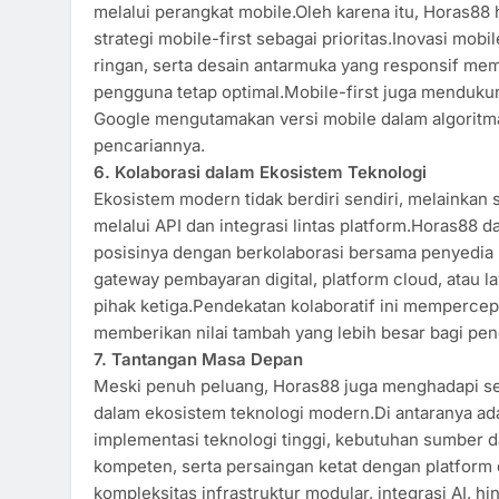
melalui perangkat mobile.Oleh karena itu, Horas8
strategi mobile-first sebagai prioritas.Inovasi mobile
ringan, serta desain antarmuka yang responsif me
pengguna tetap optimal.Mobile-first juga menduk
Google mengutamakan versi mobile dalam algoritm
pencariannya.
6. Kolaborasi dalam Ekosistem Teknologi
Ekosistem modern tidak berdiri sendiri, melainkan 
melalui API dan integrasi lintas platform.Horas88
posisinya dengan berkolaborasi bersama penyedia l
gateway pembayaran digital, platform cloud, atau 
pihak ketiga.Pendekatan kolaboratif ini mempercep
memberikan nilai tambah yang lebih besar bagi pe
7. Tantangan Masa Depan
Meski penuh peluang, Horas88 juga menghadapi s
dalam ekosistem teknologi modern.Di antaranya ad
implementasi teknologi tinggi, kebutuhan sumber 
kompeten, serta persaingan ketat dengan platform d
kompleksitas infrastruktur modular, integrasi AI, hin