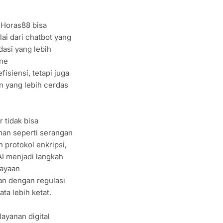
.Horas88 bisa
ai dari chatbot yang
asi yang lebih
ine
isiensi, tetapi juga
 yang lebih cerdas
 tidak bisa
an seperti serangan
protokol enkripsi,
 AI menjadi langkah
cayaan
n dengan regulasi
ta lebih ketat.
ayanan digital