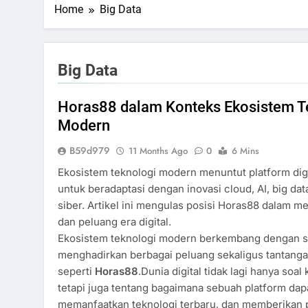
Home
Big Data
Big Data
Horas88 dalam Konteks Ekosistem T
Modern
B59d979
11 Months Ago
0
6 Mins
Ekosistem teknologi modern menuntut platform digi
untuk beradaptasi dengan inovasi cloud, AI, big da
siber. Artikel ini mengulas posisi Horas88 dalam 
dan peluang era digital.
Ekosistem teknologi modern berkembang dengan s
menghadirkan berbagai peluang sekaligus tantangan
seperti
Horas88
.Dunia digital tidak lagi hanya soal
tetapi juga tentang bagaimana sebuah platform dap
memanfaatkan teknologi terbaru, dan memberikan 