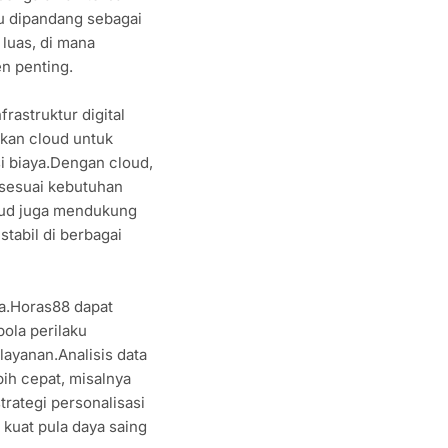
u dipandang sebagai
 luas, di mana
en penting.
rastruktur digital
kan cloud untuk
nsi biaya.Dengan cloud,
 sesuai kebutuhan
loud juga mendukung
stabil di berbagai
a.Horas88 dapat
ola perilaku
ayanan.Analisis data
ih cepat, misalnya
rategi personalisasi
kuat pula daya saing