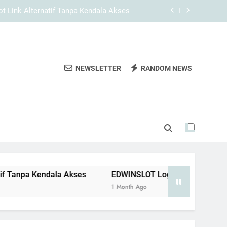
 Link Alternatif Tanpa Kendala Akses
es dari Sisi Kecepatan dan Kemudahan
ilih Akses yang Tepat untuk Pengguna
NEWSLETTER
RANDOM NEWS
 yang Stabil untuk Akses Lebih Lancar
 Link Alternatif Tanpa Kendala Akses
ta. Untuk Pengalaman Kuliner Yang Otentik.
es dari Sisi Kecepatan dan Kemudahan
ilih Akses yang Tepat untuk Pengguna
ndala Akses
EDWINSLOT Login: Analisis Akses dari Sis
1 Month Ago