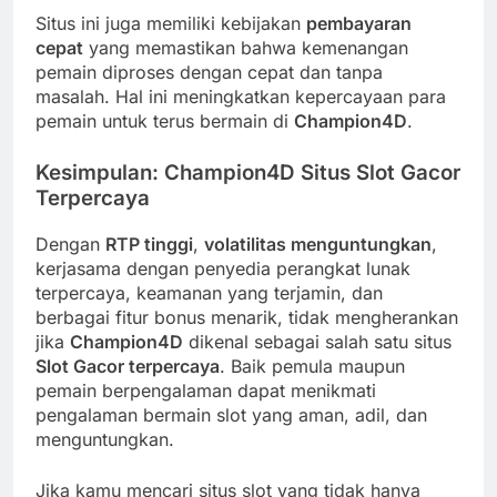
Situs ini juga memiliki kebijakan
pembayaran
cepat
yang memastikan bahwa kemenangan
pemain diproses dengan cepat dan tanpa
masalah. Hal ini meningkatkan kepercayaan para
pemain untuk terus bermain di
Champion4D
.
Kesimpulan:
Champion4D
Situs Slot Gacor
Terpercaya
Dengan
RTP tinggi
,
volatilitas menguntungkan
,
kerjasama dengan penyedia perangkat lunak
terpercaya, keamanan yang terjamin, dan
berbagai fitur bonus menarik, tidak mengherankan
jika
Champion4D
dikenal sebagai salah satu situs
Slot Gacor terpercaya
. Baik pemula maupun
pemain berpengalaman dapat menikmati
pengalaman bermain slot yang aman, adil, dan
menguntungkan.
Jika kamu mencari situs slot yang tidak hanya