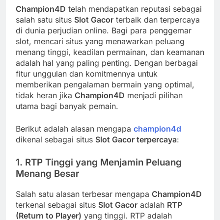
Champion4D
telah mendapatkan reputasi sebagai
salah satu situs
Slot Gacor
terbaik dan terpercaya
di dunia perjudian online. Bagi para penggemar
slot, mencari situs yang menawarkan peluang
menang tinggi, keadilan permainan, dan keamanan
adalah hal yang paling penting. Dengan berbagai
fitur unggulan dan komitmennya untuk
memberikan pengalaman bermain yang optimal,
tidak heran jika
Champion4D
menjadi pilihan
utama bagi banyak pemain.
Berikut adalah alasan mengapa
champion4d
dikenal sebagai situs
Slot Gacor terpercaya
:
1.
RTP Tinggi yang Menjamin Peluang
Menang Besar
Salah satu alasan terbesar mengapa
Champion4D
terkenal sebagai situs
Slot Gacor
adalah
RTP
(Return to Player)
yang tinggi. RTP adalah