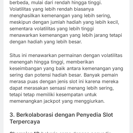
berbeda, mulai dari rendah hingga tinggi.
Volatilitas yang lebih rendah biasanya
menghasilkan kemenangan yang lebih sering,
meskipun dengan jumlah hadiah yang lebih kecil,
sementara volatilitas yang lebih tinggi
menawarkan kemenangan yang lebih jarang tetapi
dengan hadiah yang lebih besar.
Situs ini menawarkan permainan dengan volatilitas
menengah hingga tinggi, memberikan
keseimbangan yang baik antara kemenangan yang
sering dan potensi hadiah besar. Banyak pemain
merasa puas dengan jenis slot ini karena mereka
dapat merasakan sensasi menang lebih sering,
tetapi tetap memiliki kesempatan untuk
memenangkan jackpot yang menggiurkan.
3.
Berkolaborasi dengan Penyedia Slot
Terpercaya