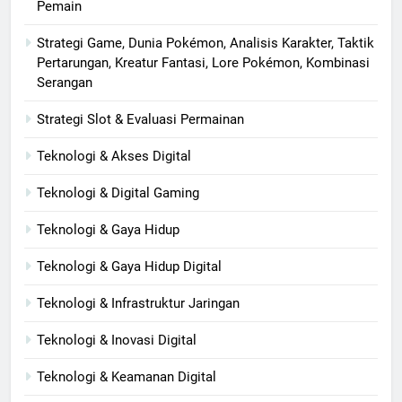
Pemain
Strategi Game, Dunia Pokémon, Analisis Karakter, Taktik
Pertarungan, Kreatur Fantasi, Lore Pokémon, Kombinasi
Serangan
Strategi Slot & Evaluasi Permainan
Teknologi & Akses Digital
Teknologi & Digital Gaming
Teknologi & Gaya Hidup
Teknologi & Gaya Hidup Digital
Teknologi & Infrastruktur Jaringan
Teknologi & Inovasi Digital
Teknologi & Keamanan Digital