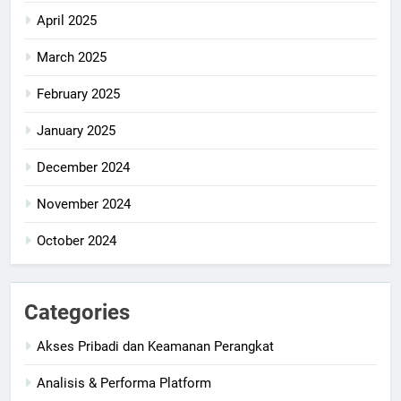
April 2025
March 2025
February 2025
January 2025
December 2024
November 2024
October 2024
Categories
Akses Pribadi dan Keamanan Perangkat
Analisis & Performa Platform