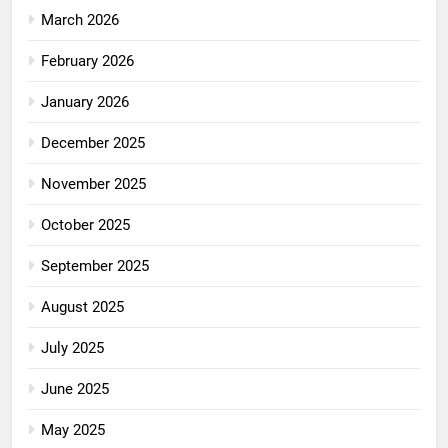
March 2026
February 2026
January 2026
December 2025
November 2025
October 2025
September 2025
August 2025
July 2025
June 2025
May 2025