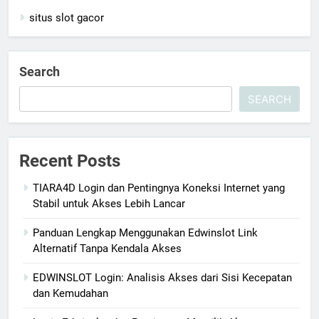
situs slot gacor
Search
SEARCH
Recent Posts
TIARA4D Login dan Pentingnya Koneksi Internet yang
Stabil untuk Akses Lebih Lancar
Panduan Lengkap Menggunakan Edwinslot Link
Alternatif Tanpa Kendala Akses
EDWINSLOT Login: Analisis Akses dari Sisi Kecepatan
dan Kemudahan