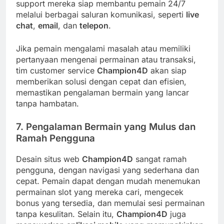
support mereka siap membantu pemain 24/7
melalui berbagai saluran komunikasi, seperti
live
chat
,
email
, dan
telepon
.
Jika pemain mengalami masalah atau memiliki
pertanyaan mengenai permainan atau transaksi,
tim customer service
Champion4D
akan siap
memberikan solusi dengan cepat dan efisien,
memastikan pengalaman bermain yang lancar
tanpa hambatan.
7.
Pengalaman Bermain yang Mulus dan
Ramah Pengguna
Desain situs web
Champion4D
sangat ramah
pengguna, dengan navigasi yang sederhana dan
cepat. Pemain dapat dengan mudah menemukan
permainan slot yang mereka cari, mengecek
bonus yang tersedia, dan memulai sesi permainan
tanpa kesulitan. Selain itu,
Champion4D
juga