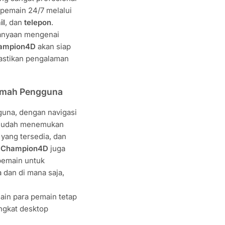
pemain 24/7 melalui
il
, dan
telepon
.
tanyaan mengenai
ampion4D
akan siap
astikan pengalaman
amah Pengguna
una, dengan navigasi
 mudah menemukan
yang tersedia, dan
,
Champion4D
juga
emain untuk
 dan di mana saja,
in para pemain tetap
angkat desktop