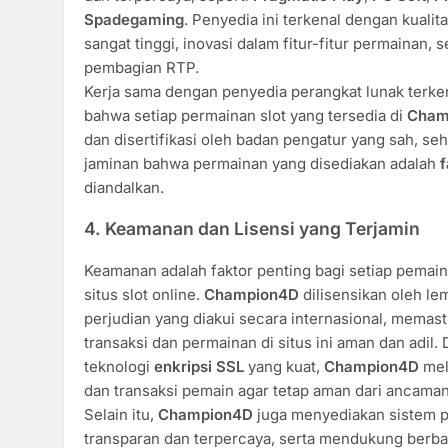
Spadegaming
. Penyedia ini terkenal dengan kuali
sangat tinggi, inovasi dalam fitur-fitur permainan, 
pembagian RTP.
Kerja sama dengan penyedia perangkat lunak ter
bahwa setiap permainan slot yang tersedia di
Cham
dan disertifikasi oleh badan pengatur yang sah, s
jaminan bahwa permainan yang disediakan adalah
f
diandalkan.
4.
Keamanan dan Lisensi yang Terjamin
Keamanan adalah faktor penting bagi setiap pemain
situs slot online.
Champion4D
dilisensikan oleh l
perjudian yang diakui secara internasional, mema
transaksi dan permainan di situs ini aman dan adi
teknologi
enkripsi SSL
yang kuat,
Champion4D
mel
dan transaksi pemain agar tetap aman dari ancaman
Selain itu,
Champion4D
juga menyediakan sistem 
transparan dan terpercaya, serta mendukung berb