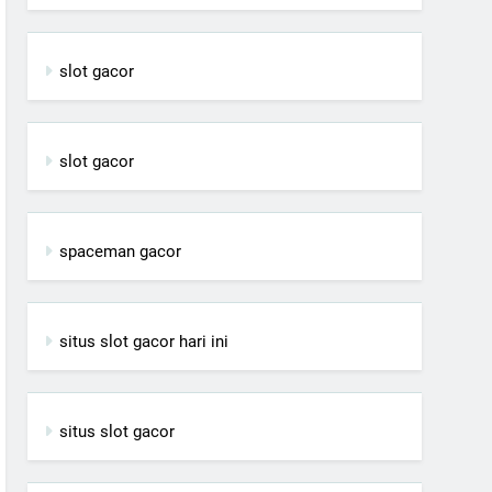
slot gacor
slot gacor
spaceman gacor
situs slot gacor hari ini
situs slot gacor