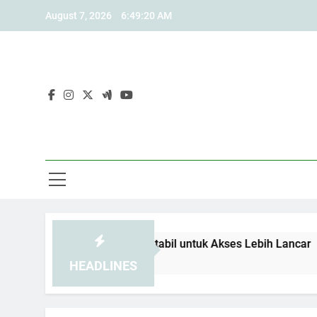
Skip
August 7, 2026
6:49:21 AM
to
content
Sho
Nikmati P
i Internet yang Stabil untuk Akses Lebih Lancar
Pandua
1 Month
HEADLINES