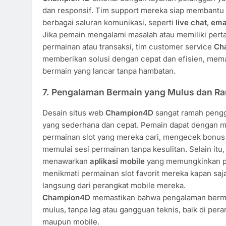
dan responsif. Tim support mereka siap membantu 
berbagai saluran komunikasi, seperti
live chat
,
ema
Jika pemain mengalami masalah atau memiliki per
permainan atau transaksi, tim customer service
Ch
memberikan solusi dengan cepat dan efisien, mem
bermain yang lancar tanpa hambatan.
7.
Pengalaman Bermain yang Mulus dan R
Desain situs web
Champion4D
sangat ramah pengg
yang sederhana dan cepat. Pemain dapat dengan
permainan slot yang mereka cari, mengecek bonus 
memulai sesi permainan tanpa kesulitan. Selain itu
menawarkan
aplikasi mobile
yang memungkinkan p
menikmati permainan slot favorit mereka kapan saja
langsung dari perangkat mobile mereka.
Champion4D
memastikan bahwa pengalaman berma
mulus, tanpa lag atau gangguan teknis, baik di per
maupun mobile.