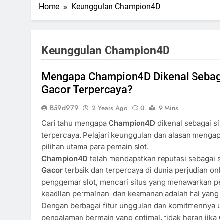
Home
Keunggulan Champion4D
Keunggulan Champion4D
Mengapa Champion4D Dikenal Sebaga
Gacor Terpercaya?
B59d979
2 Years Ago
0
9 Mins
Cari tahu mengapa
Champion4D
dikenal sebagai s
terpercaya. Pelajari keunggulan dan alasan mengapa
pilihan utama para pemain slot.
Champion4D
telah mendapatkan reputasi sebagai s
Gacor
terbaik dan terpercaya di dunia perjudian onl
penggemar slot, mencari situs yang menawarkan p
keadilan permainan, dan keamanan adalah hal yang 
Dengan berbagai fitur unggulan dan komitmennya
pengalaman bermain yang optimal, tidak heran jika