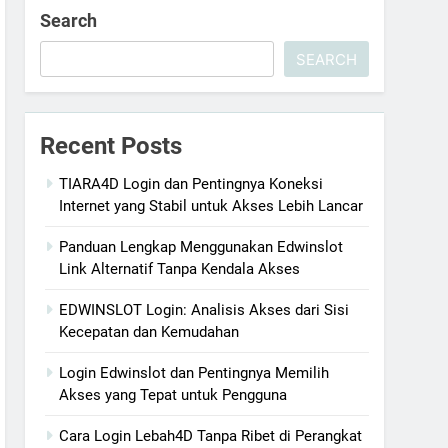
Search
SEARCH
Recent Posts
TIARA4D Login dan Pentingnya Koneksi
Internet yang Stabil untuk Akses Lebih Lancar
Panduan Lengkap Menggunakan Edwinslot
Link Alternatif Tanpa Kendala Akses
EDWINSLOT Login: Analisis Akses dari Sisi
Kecepatan dan Kemudahan
Login Edwinslot dan Pentingnya Memilih
Akses yang Tepat untuk Pengguna
Cara Login Lebah4D Tanpa Ribet di Perangkat