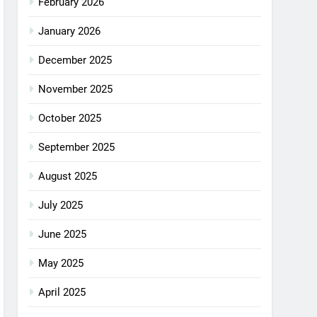
February 2026
January 2026
December 2025
November 2025
October 2025
September 2025
August 2025
July 2025
June 2025
May 2025
April 2025