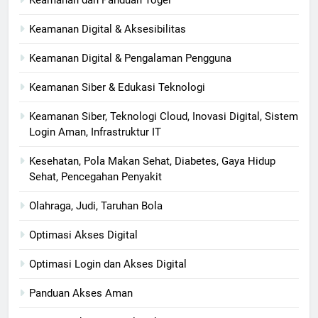
Keamanan dan Panduan Togel
Keamanan Digital & Aksesibilitas
Keamanan Digital & Pengalaman Pengguna
Keamanan Siber & Edukasi Teknologi
Keamanan Siber, Teknologi Cloud, Inovasi Digital, Sistem
Login Aman, Infrastruktur IT
Kesehatan, Pola Makan Sehat, Diabetes, Gaya Hidup
Sehat, Pencegahan Penyakit
Olahraga, Judi, Taruhan Bola
Optimasi Akses Digital
Optimasi Login dan Akses Digital
Panduan Akses Aman