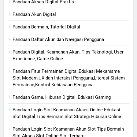
Panduan Akses Digital Praktis
Panduan Akun Digital
Panduan Bermain, Tutorial Digital
Panduan Daftar Akun dan Navigasi Pengguna
Panduan Digital, Keamanan Akun, Tips Teknologi, User
Experience, Game Online
Panduan Fitur Permainan Digital,Edukasi Mekanisme
Slot Modern,UX dan Interaksi Pengguna,Literasi Sistem
Permainan,Kontrol Kebiasaan Pengguna
Panduan Game, Hiburan Digital, Edukasi Gaming
Panduan Login Slot Keamanan Akses Online Edukasi
Slot Digital Tips Bermain Slot Strategi Hiburan Online
Panduan Login Slot Keamanan Akun Slot Tips Bermain
Slot Akses Slot Online Slot Terbaru