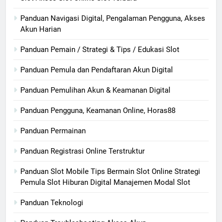
Panduan Navigasi Digital, Pengalaman Pengguna, Akses
Akun Harian
Panduan Pemain / Strategi & Tips / Edukasi Slot
Panduan Pemula dan Pendaftaran Akun Digital
Panduan Pemulihan Akun & Keamanan Digital
Panduan Pengguna, Keamanan Online, Horas88
Panduan Permainan
Panduan Registrasi Online Terstruktur
Panduan Slot Mobile Tips Bermain Slot Online Strategi
Pemula Slot Hiburan Digital Manajemen Modal Slot
Panduan Teknologi