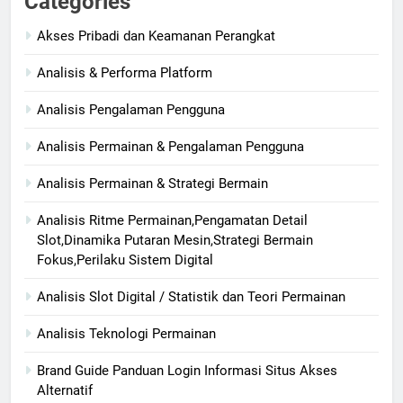
Categories
Akses Pribadi dan Keamanan Perangkat
Analisis & Performa Platform
Analisis Pengalaman Pengguna
Analisis Permainan & Pengalaman Pengguna
Analisis Permainan & Strategi Bermain
Analisis Ritme Permainan,Pengamatan Detail
Slot,Dinamika Putaran Mesin,Strategi Bermain
Fokus,Perilaku Sistem Digital
Analisis Slot Digital / Statistik dan Teori Permainan
Analisis Teknologi Permainan
Brand Guide Panduan Login Informasi Situs Akses
Alternatif