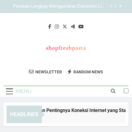
Skip
EDWINSLOT Login: Analisis Akses dari Sisi
to
Kecepatan dan Kemudahan
content
Login Edwinslot dan Pentingnya Memilih Akses
yang Tepat untuk Pengguna
TIARA4D Login dan Pentingnya Koneksi Internet
yang Stabil untuk Akses Lebih Lancar
Panduan Lengkap Menggunakan Edwinslot Link
Alternatif Tanpa Kendala Akses
EDWINSLOT Login: Analisis Akses dari Sisi
Kecepatan dan Kemudahan
Shop Fresh
Nikmati Pasta Segar Dan Bahan Masakan
Login Edwinslot dan Pentingnya Memilih Akses
NEWSLETTER
RANDOM NEWS
Pasta
yang Tepat untuk Pengguna
Khas Italia Dari Shop Fresh Pasta. Untuk
Pengalaman Kuliner Yang Otentik.
MENU
ARA4D Login dan Pentingnya Koneksi Internet yang Stabil unt
HEADLINES
Month Ago