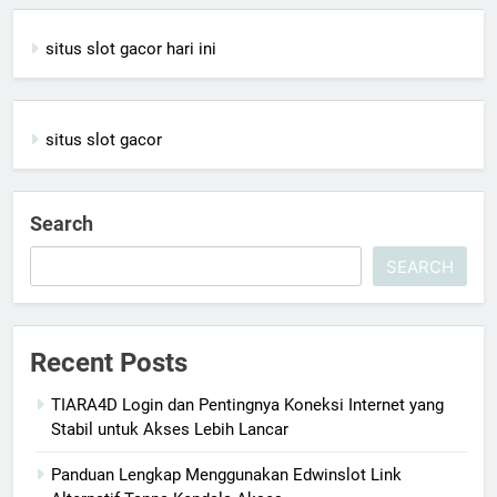
situs slot gacor hari ini
situs slot gacor
Search
SEARCH
Recent Posts
TIARA4D Login dan Pentingnya Koneksi Internet yang
Stabil untuk Akses Lebih Lancar
Panduan Lengkap Menggunakan Edwinslot Link