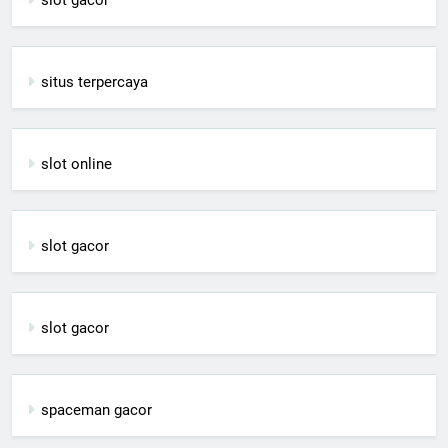
slot gacor
situs terpercaya
slot online
slot gacor
slot gacor
spaceman gacor