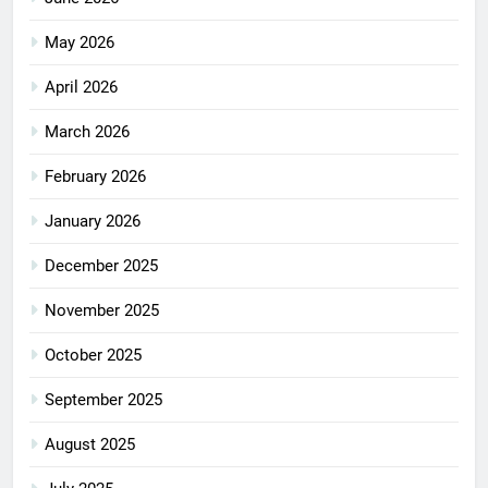
May 2026
April 2026
March 2026
February 2026
January 2026
December 2025
November 2025
October 2025
September 2025
August 2025