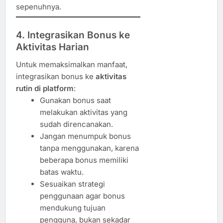
sepenuhnya.
4. Integrasikan Bonus ke
Aktivitas Harian
Untuk memaksimalkan manfaat,
integrasikan bonus ke
aktivitas
rutin di platform
:
Gunakan bonus saat
melakukan aktivitas yang
sudah direncanakan.
Jangan menumpuk bonus
tanpa menggunakan, karena
beberapa bonus memiliki
batas waktu.
Sesuaikan strategi
penggunaan agar bonus
mendukung tujuan
pengguna, bukan sekadar