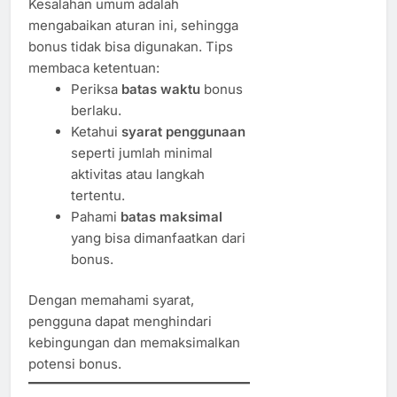
Kesalahan umum adalah
mengabaikan aturan ini, sehingga
bonus tidak bisa digunakan. Tips
membaca ketentuan:
Periksa
batas waktu
bonus
berlaku.
Ketahui
syarat penggunaan
seperti jumlah minimal
aktivitas atau langkah
tertentu.
Pahami
batas maksimal
yang bisa dimanfaatkan dari
bonus.
Dengan memahami syarat,
pengguna dapat menghindari
kebingungan dan memaksimalkan
potensi bonus.