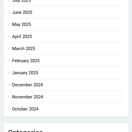
July 2025
June 2025
May 2025
April 2025
March 2025
February 2025
January 2025
December 2024
November 2024
October 2024