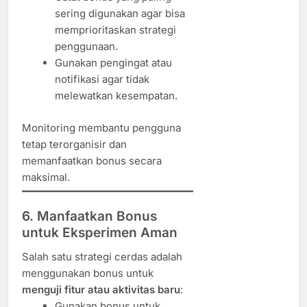
sering digunakan agar bisa
memprioritaskan strategi
penggunaan.
Gunakan pengingat atau
notifikasi agar tidak
melewatkan kesempatan.
Monitoring membantu pengguna
tetap terorganisir dan
memanfaatkan bonus secara
maksimal.
6. Manfaatkan Bonus
untuk Eksperimen Aman
Salah satu strategi cerdas adalah
menggunakan bonus untuk
menguji fitur atau aktivitas baru
:
Gunakan bonus untuk