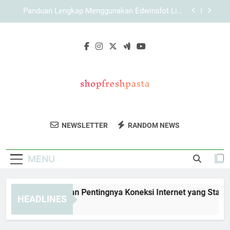
Skip
EDWINSLOT Login: Analisis Akses dari Sisi
to
Kecepatan dan Kemudahan
content
Login Edwinslot dan Pentingnya Memilih Akses
yang Tepat untuk Pengguna
TIARA4D Login dan Pentingnya Koneksi Internet
yang Stabil untuk Akses Lebih Lancar
Panduan Lengkap Menggunakan Edwinslot Link
Alternatif Tanpa Kendala Akses
EDWINSLOT Login: Analisis Akses dari Sisi
Kecepatan dan Kemudahan
Shop Fresh
Nikmati Pasta Segar Dan Bahan Masakan
Login Edwinslot dan Pentingnya Memilih Akses
NEWSLETTER
RANDOM NEWS
Pasta
yang Tepat untuk Pengguna
Khas Italia Dari Shop Fresh Pasta. Untuk
Pengalaman Kuliner Yang Otentik.
MENU
ARA4D Login dan Pentingnya Koneksi Internet yang Stabil unt
HEADLINES
eeks Ago