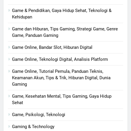
Game & Pendidikan, Gaya Hidup Sehat, Teknologi &
Kehidupan
Game dan Hiburan, Tips Gaming, Strategi Game, Genre
Game, Panduan Gaming
Game Online, Bandar Slot, Hiburan Digital
Game Online, Teknologi Digital, Analisis Platform
Game Online, Tutorial Pemula, Panduan Teknis,
Keamanan Akun, Tips & Trik, Hiburan Digital, Dunia
Gaming
Game, Kesehatan Mental, Tips Gaming, Gaya Hidup
Sehat
Game, Psikologi, Teknologi
Gaming & Technology