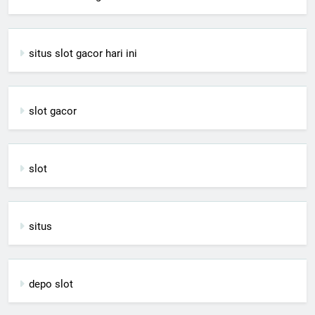
situs slot gacor hari ini
slot gacor
slot
situs
depo slot