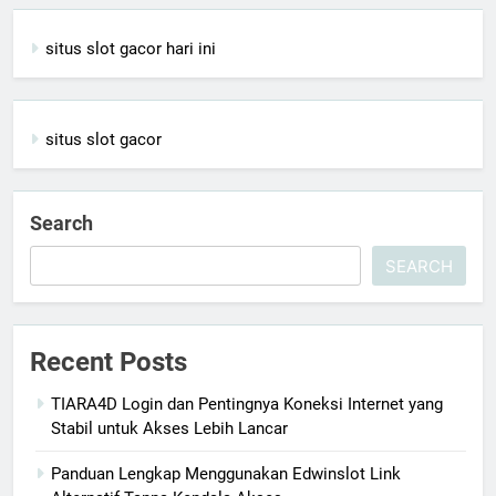
situs slot gacor hari ini
situs slot gacor
Search
SEARCH
Recent Posts
TIARA4D Login dan Pentingnya Koneksi Internet yang
Stabil untuk Akses Lebih Lancar
Panduan Lengkap Menggunakan Edwinslot Link