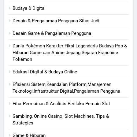
Budaya & Digital
Desain & Pengalaman Pengguna Situs Judi
Desain Game & Pengalaman Pengguna
Dunia Pokémon Karakter Fiksi Legendaris Budaya Pop &
Hiburan Game dan Anime Jepang Sejarah Franchise
Pokémon
Edukasi Digital & Budaya Online
Efisiensi Sistem,Keandalan Platform,Manajemen
Teknologi,Infrastruktur Digital,Pengalaman Pengguna
Fitur Permainan & Analisis Perilaku Pemain Slot
Gambling, Online Casino, Slot Machines, Tips &
Strategies
Game & Hiburan