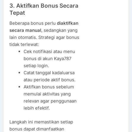
3. Aktifkan Bonus Secara
Tepat
Beberapa bonus perlu
diaktifkan
secara manual
, sedangkan yang
lain otomatis. Strategi agar bonus
tidak terlewat:
Cek notifikasi atau menu
bonus di akun Kaya787
setiap login.
Catat tanggal kadaluarsa
atau periode aktif bonus.
Aktifkan bonus sebelum
memulai aktivitas yang
relevan agar penggunaan
lebih efektif.
Langkah ini memastikan setiap
bonus dapat dimanfaatkan