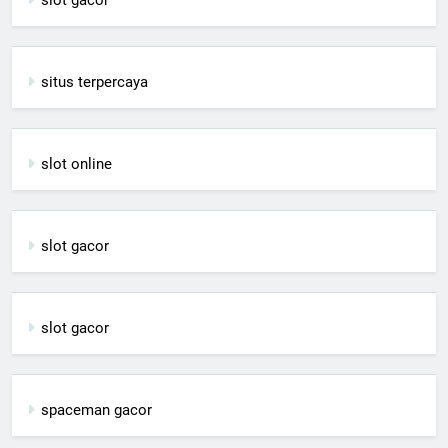
slot gacor
situs terpercaya
slot online
slot gacor
slot gacor
spaceman gacor