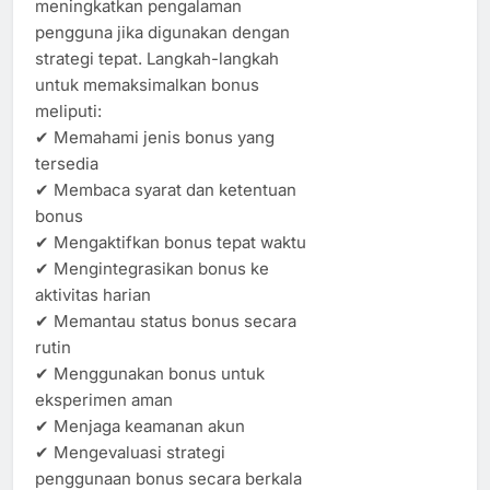
meningkatkan pengalaman
pengguna jika digunakan dengan
strategi tepat. Langkah-langkah
untuk memaksimalkan bonus
meliputi:
✔ Memahami jenis bonus yang
tersedia
✔ Membaca syarat dan ketentuan
bonus
✔ Mengaktifkan bonus tepat waktu
✔ Mengintegrasikan bonus ke
aktivitas harian
✔ Memantau status bonus secara
rutin
✔ Menggunakan bonus untuk
eksperimen aman
✔ Menjaga keamanan akun
✔ Mengevaluasi strategi
penggunaan bonus secara berkala