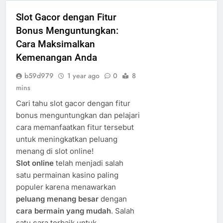
Slot Gacor dengan Fitur
Bonus Menguntungkan:
Cara Maksimalkan
Kemenangan Anda
b59d979
1 year ago
0
8
mins
Cari tahu slot gacor dengan fitur
bonus menguntungkan dan pelajari
cara memanfaatkan fitur tersebut
untuk meningkatkan peluang
menang di slot online!
Slot online
telah menjadi salah
satu permainan kasino paling
populer karena menawarkan
peluang menang besar
dengan
cara bermain yang mudah
. Salah
satu cara terbaik untuk