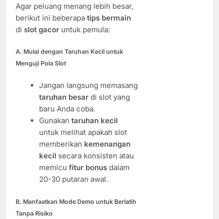
Agar peluang menang lebih besar,
berikut ini beberapa
tips bermain
di
slot gacor
untuk pemula:
A. Mulai dengan Taruhan Kecil untuk
Menguji Pola Slot
Jangan langsung memasang
taruhan besar
di slot yang
baru Anda coba.
Gunakan
taruhan kecil
untuk melihat apakah slot
memberikan
kemenangan
kecil
secara konsisten atau
memicu
fitur bonus
dalam
20-30 putaran awal.
B. Manfaatkan Mode Demo untuk Berlatih
Tanpa Risiko