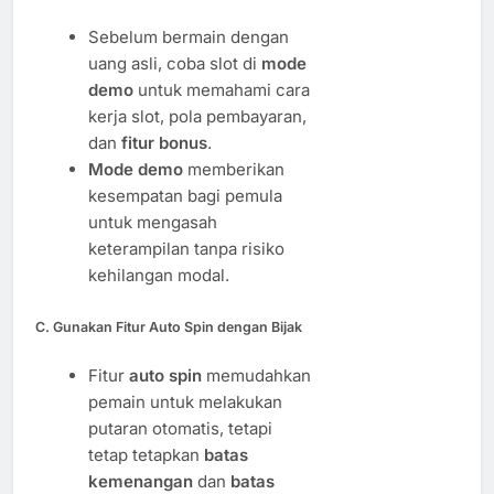
Sebelum bermain dengan
uang asli, coba slot di
mode
demo
untuk memahami cara
kerja slot, pola pembayaran,
dan
fitur bonus
.
Mode demo
memberikan
kesempatan bagi pemula
untuk mengasah
keterampilan tanpa risiko
kehilangan modal.
C. Gunakan Fitur Auto Spin dengan Bijak
Fitur
auto spin
memudahkan
pemain untuk melakukan
putaran otomatis, tetapi
tetap tetapkan
batas
kemenangan
dan
batas