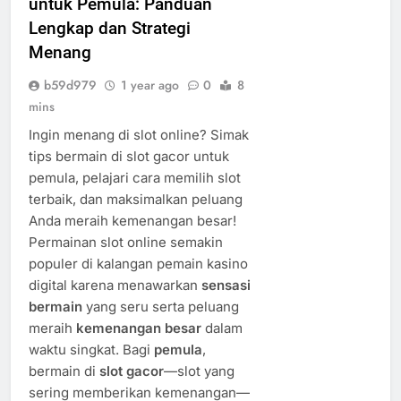
untuk Pemula: Panduan
Lengkap dan Strategi
Menang
b59d979
1 year ago
0
8
mins
Ingin menang di slot online? Simak
tips bermain di slot gacor untuk
pemula, pelajari cara memilih slot
terbaik, dan maksimalkan peluang
Anda meraih kemenangan besar!
Permainan slot online semakin
populer di kalangan pemain kasino
digital karena menawarkan
sensasi
bermain
yang seru serta peluang
meraih
kemenangan besar
dalam
waktu singkat. Bagi
pemula
,
bermain di
slot gacor
—slot yang
sering memberikan kemenangan—