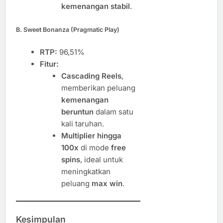
kemenangan stabil
.
B. Sweet Bonanza (Pragmatic Play)
RTP:
96,51%
Fitur:
Cascading Reels
,
memberikan peluang
kemenangan
beruntun
dalam satu
kali taruhan.
Multiplier hingga
100x
di mode
free
spins
, ideal untuk
meningkatkan
peluang
max win
.
Kesimpulan