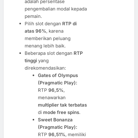
adalah persentase
pengembalian modal kepada
pemain.
Pilih slot dengan
RTP di
atas 96%
, karena
memberikan peluang
menang lebih baik.
Beberapa slot dengan
RTP
tinggi
yang
direkomendasikan:
Gates of Olympus
(Pragmatic Play):
RTP
96,5%
,
menawarkan
multiplier tak terbatas
di
mode free spins
.
Sweet Bonanza
(Pragmatic Play):
RTP
96,51%
, memiliki