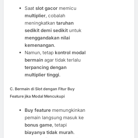
Saat
slot gacor
memicu
multiplier
, cobalah
meningkatkan
taruhan
sedikit demi sedikit
untuk
menggandakan nilai
kemenangan
.
Namun, tetap
kontrol modal
bermain
agar tidak terlalu
terpancing dengan
multiplier tinggi
.
C. Bermain di Slot dengan Fitur Buy
Feature jika Modal Mencukupi
Buy feature
memungkinkan
pemain langsung masuk ke
bonus game
, tetapi
biayanya tidak murah
.