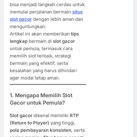
bisa menjadi langkah cerdas untuk
memulai perjalanan bermain
situs
slot gacor
dengan lebih aman dan
menguntungkan.
Artikel ini akan memberikan
tips
lengkap
bermain di
slot gacor
untuk pemula, termasuk cara
memilih slot terbaik, strategi
bermain yang efektif, serta
kesalahan yang harus dihindari
agar modal tetap aman.
1. Mengapa Memilih Slot
Gacor untuk Pemula?
Slot gacor
dikenal memiliki
RTP
(Return to Player)
yang tinggi,
pola pembayaran konsisten
, serta