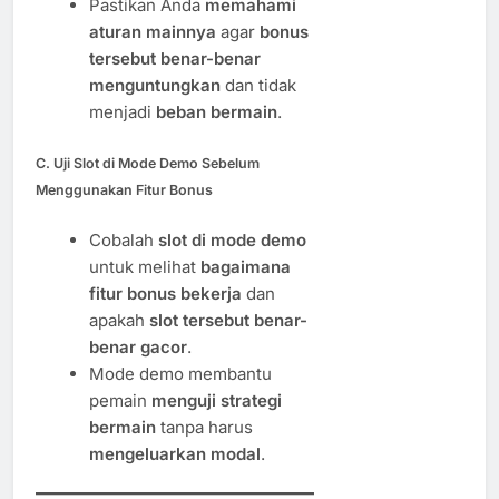
Pastikan Anda
memahami
aturan mainnya
agar
bonus
tersebut benar-benar
menguntungkan
dan tidak
menjadi
beban bermain
.
C. Uji Slot di Mode Demo Sebelum
Menggunakan Fitur Bonus
Cobalah
slot di mode demo
untuk melihat
bagaimana
fitur bonus bekerja
dan
apakah
slot tersebut benar-
benar gacor
.
Mode demo membantu
pemain
menguji strategi
bermain
tanpa harus
mengeluarkan modal
.