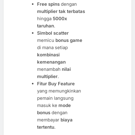
Free spins
dengan
multiplier tak terbatas
hingga
5000x
taruhan
.
Simbol scatter
memicu
bonus game
di mana setiap
kombinasi
kemenangan
menambah
nilai
multiplier
.
Fitur Buy Feature
yang memungkinkan
pemain langsung
masuk ke
mode
bonus
dengan
membayar
biaya
tertentu
.