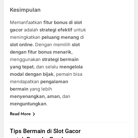
Kesimpulan
Memanfaatkan
fitur bonus di slot
gacor
adalah
strategi efektif
untuk
meningkatkan
peluang menang
di
slot online
. Dengan memilih
slot
dengan fitur bonus menarik
,
menggunakan
strategi bermain
yang tepat
, dan selalu
mengelola
modal dengan bijak
, pemain bisa
mendapatkan
pengalaman
bermain
yang lebih
menyenangkan
,
aman
, dan
menguntungkan
.
Read More
Tips Bermain di Slot Gacor