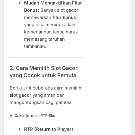
Mudah Mengaktifkan Fitur
Bonus:
Banyak slot gacor
menawarkan
fitur bonus
yang bisa meningkatkan
kemenangan tanpa harus
memasang taruhan
tambahan.
2. Cara Memilih Slot Gacor
yang Cocok untuk Pemula
Berikut ini beberapa cara memilih
slot gacor
yang aman dan
menguntungkan bagi pemula:
A. Cek Informasi RTP Slot
RTP (Return to Player)