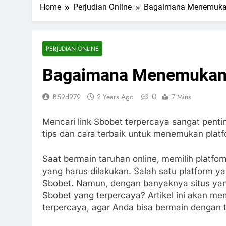
Home
Perjudian Online
Bagaimana Menemukan
PERJUDIAN ONLINE
Bagaimana Menemukan 
0
B59d979
2 Years Ago
7 Mins
Mencari link Sbobet terpercaya sangat pen
tips dan cara terbaik untuk menemukan plat
Saat bermain taruhan online, memilih platf
yang harus dilakukan. Salah satu platform ya
Sbobet. Namun, dengan banyaknya situs yan
Sbobet yang terpercaya? Artikel ini akan m
terpercaya, agar Anda bisa bermain dengan