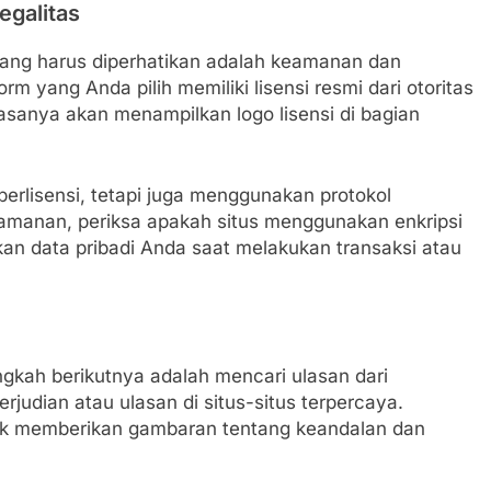
galitas
yang harus diperhatikan adalah keamanan dan
orm yang Anda pilih memiliki lisensi resmi dari otoritas
iasanya akan menampilkan logo lisensi di bagian
berlisensi, tetapi juga menggunakan protokol
manan, periksa apakah situs menggunakan enkripsi
n data pribadi Anda saat melakukan transaksi atau
gkah berikutnya adalah mencari ulasan dari
erjudian atau ulasan di situs-situs terpercaya.
uk memberikan gambaran tentang keandalan dan