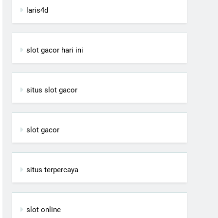
laris4d
slot gacor hari ini
situs slot gacor
slot gacor
situs terpercaya
slot online