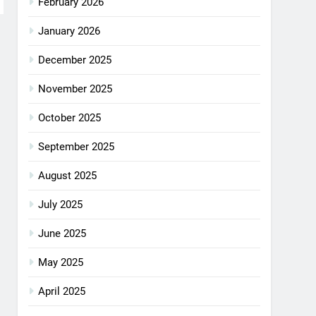
February 2026
January 2026
December 2025
November 2025
October 2025
September 2025
August 2025
July 2025
June 2025
May 2025
April 2025