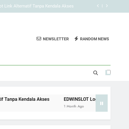
 Link Alternatif Tanpa Kendala Akses
es dari Sisi Kecepatan dan Kemudahan
ilih Akses yang Tepat untuk Pengguna
NEWSLETTER
RANDOM NEWS
 yang Stabil untuk Akses Lebih Lancar
 Link Alternatif Tanpa Kendala Akses
ta. Untuk Pengalaman Kuliner Yang Otentik.
es dari Sisi Kecepatan dan Kemudahan
ilih Akses yang Tepat untuk Pengguna
ndala Akses
EDWINSLOT Login: Analisis Akses dari Sis
1 Month Ago