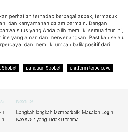
an perhatian terhadap berbagai aspek, termasuk
anan, dan kenyamanan dalam bermain. Dengan
hwa situs yang Anda pilih memiliki semua fitur ini,
nline yang aman dan menyenangkan. Pastikan selalu
rpercaya, dan memiliki umpan balik positif dari
k Sbobet
panduan Sbobet
platform terpercaya
s:
Next:
ir
Langkah-langkah Memperbaiki Masalah Login
in
KAYA787 yang Tidak Diterima