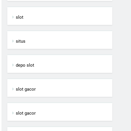
slot
situs
depo slot
slot gacor
slot gacor