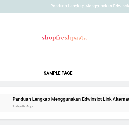
Panduan Lengkap Menggunakan Edwinslot
EDWINSLOT Login: Analisis Aks
Login Edwinslot dan Pentingnya Mem
TIARA4D Login dan Pentingnya Koneksi Internet
p Fresh Pasta
Panduan Lengkap Menggunakan Edwinslot
asta Segar Dan Bahan Masakan Khas Italia Dari Shop Fresh Pas
EDWINSLOT Login: Analisis Aks
SAMPLE PAGE
Login Edwinslot dan Pentingnya Mem
an Lengkap Menggunakan Edwinslot Link Alternatif Tanpa Ke
 Ago