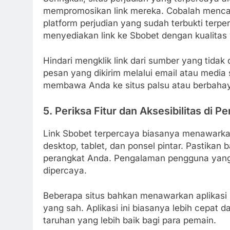
mempromosikan link mereka. Cobalah mencari
platform perjudian yang sudah terbukti terpe
menyediakan link ke Sbobet dengan kualitas 
Hindari mengklik link dari sumber yang tidak 
pesan yang dikirim melalui email atau media s
membawa Anda ke situs palsu atau berbaha
5.
Periksa Fitur dan Aksesibilitas di 
Link Sbobet terpercaya biasanya menawarka
desktop, tablet, dan ponsel pintar. Pastikan 
perangkat Anda. Pengalaman pengguna yang b
dipercaya.
Beberapa situs bahkan menawarkan aplikasi m
yang sah. Aplikasi ini biasanya lebih cepat
taruhan yang lebih baik bagi para pemain.