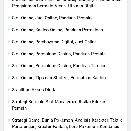
Pengalaman Bermain Aman, Hiburan Digital
Slot Online, Judi Online, Panduan Pemain
Slot Online, Kasino Online, Panduan Permainan
Slot Online, Pembayaran Digital, Judi Online
Slot Online, Permainan Casino, Panduan Pemula
Slot Online, Permainan Casino, Panduan Taruhan
Slot Online, Tips dan Strategi, Permainan Kasino
Stabilitas Akses Digital
Strategi Bermain Slot Manajemen Risiko Edukasi
Pemain
Strategi Game, Dunia Pokémon, Analisis Karakter, Taktik
Pertarungan, Kreatur Fantasi, Lore Pokémon, Kombinasi