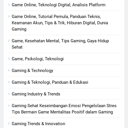
Game Online, Teknologi Digital, Analisis Platform
Game Online, Tutorial Pemula, Panduan Teknis,
Keamanan Akun, Tips & Trik, Hiburan Digital, Dunia
Gaming
Game, Kesehatan Mental, Tips Gaming, Gaya Hidup
Sehat
Game, Psikologi, Teknologi
Gaming & Technology
Gaming & Teknologi, Panduan & Edukasi
Gaming Industry & Trends
Gaming Sehat Keseimbangan Emosi Pengelolaan Stres
Tips Bermain Game Mentalitas Positif dalam Gaming
Gaming Trends & Innovation