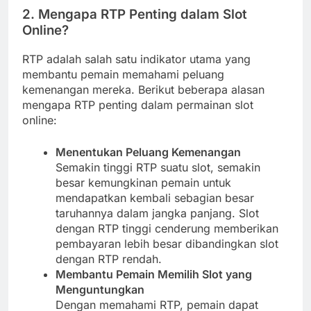
2. Mengapa RTP Penting dalam Slot
Online?
RTP adalah salah satu indikator utama yang
membantu pemain memahami peluang
kemenangan mereka. Berikut beberapa alasan
mengapa RTP penting dalam permainan slot
online:
Menentukan Peluang Kemenangan
Semakin tinggi RTP suatu slot, semakin
besar kemungkinan pemain untuk
mendapatkan kembali sebagian besar
taruhannya dalam jangka panjang. Slot
dengan RTP tinggi cenderung memberikan
pembayaran lebih besar dibandingkan slot
dengan RTP rendah.
Membantu Pemain Memilih Slot yang
Menguntungkan
Dengan memahami RTP, pemain dapat