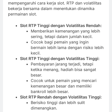
mempengaruhi cara kerja slot. RTP dan volatilitas
bekerja bersama dalam menentukan dinamika
permainan slot.
Slot RTP Tinggi dengan Volatilitas Rendah:
Memberikan kemenangan yang lebih
sering, tetapi dalam jumlah kecil.
Cocok bagi pemain yang ingin
bermain lebih lama dengan risiko lebih
kecil.
Slot RTP Tinggi dengan Volatilitas Tinggi:
Pembayaran jarang terjadi, tetapi
ketika menang, hadiah bisa sangat
besar.
Cocok untuk pemain yang mencari
kemenangan besar dan memiliki
bankroll lebih besar.
Slot RTP Rendah dengan Volatilitas Tinggi:
Berisiko tinggi dan lebih sulit
dimenangkan.