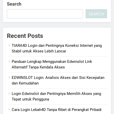
Search
SEARCH
Recent Posts
TIARA4D Login dan Pentingnya Koneksi Internet yang
Stabil untuk Akses Lebih Lancar
Panduan Lengkap Menggunakan Edwinslot Link
Alternatif Tanpa Kendala Akses
EDWINSLOT Login: Analisis Akses dari Sisi Kecepatan
dan Kemudahan
Login Edwinslot dan Pentingnya Memilih Akses yang
Tepat untuk Pengguna
Cara Login Lebah4D Tanpa Ribet di Perangkat Pribadi