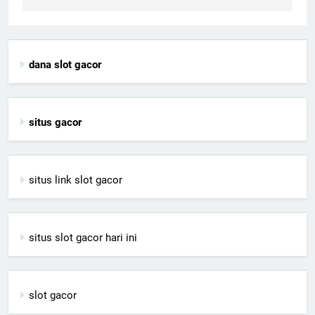
dana slot gacor
situs gacor
situs link slot gacor
situs slot gacor hari ini
slot gacor