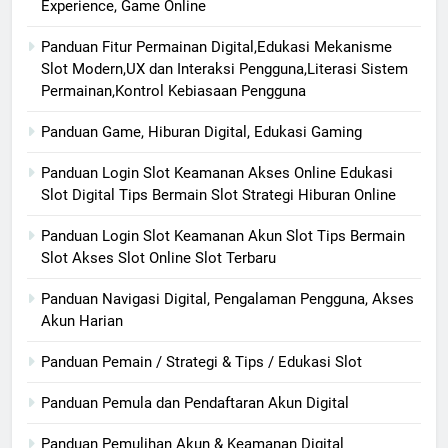
Experience, Game Online
Panduan Fitur Permainan Digital,Edukasi Mekanisme
Slot Modern,UX dan Interaksi Pengguna,Literasi Sistem
Permainan,Kontrol Kebiasaan Pengguna
Panduan Game, Hiburan Digital, Edukasi Gaming
Panduan Login Slot Keamanan Akses Online Edukasi
Slot Digital Tips Bermain Slot Strategi Hiburan Online
Panduan Login Slot Keamanan Akun Slot Tips Bermain
Slot Akses Slot Online Slot Terbaru
Panduan Navigasi Digital, Pengalaman Pengguna, Akses
Akun Harian
Panduan Pemain / Strategi & Tips / Edukasi Slot
Panduan Pemula dan Pendaftaran Akun Digital
Panduan Pemulihan Akun & Keamanan Digital