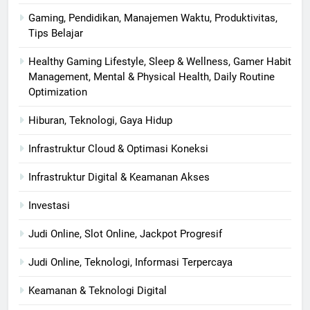
Gaming, Pendidikan, Manajemen Waktu, Produktivitas,
Tips Belajar
Healthy Gaming Lifestyle, Sleep & Wellness, Gamer Habit
Management, Mental & Physical Health, Daily Routine
Optimization
Hiburan, Teknologi, Gaya Hidup
Infrastruktur Cloud & Optimasi Koneksi
Infrastruktur Digital & Keamanan Akses
Investasi
Judi Online, Slot Online, Jackpot Progresif
Judi Online, Teknologi, Informasi Terpercaya
Keamanan & Teknologi Digital