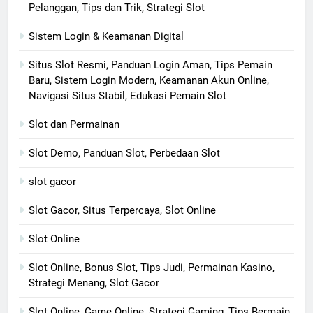
Pelanggan, Tips dan Trik, Strategi Slot
Sistem Login & Keamanan Digital
Situs Slot Resmi, Panduan Login Aman, Tips Pemain
Baru, Sistem Login Modern, Keamanan Akun Online,
Navigasi Situs Stabil, Edukasi Pemain Slot
Slot dan Permainan
Slot Demo, Panduan Slot, Perbedaan Slot
slot gacor
Slot Gacor, Situs Terpercaya, Slot Online
Slot Online
Slot Online, Bonus Slot, Tips Judi, Permainan Kasino,
Strategi Menang, Slot Gacor
Slot Online, Game Online, Strategi Gaming, Tips Bermain,