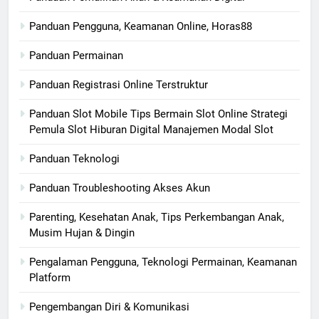
Panduan Pengguna, Keamanan Online, Horas88
Panduan Permainan
Panduan Registrasi Online Terstruktur
Panduan Slot Mobile Tips Bermain Slot Online Strategi
Pemula Slot Hiburan Digital Manajemen Modal Slot
Panduan Teknologi
Panduan Troubleshooting Akses Akun
Parenting, Kesehatan Anak, Tips Perkembangan Anak,
Musim Hujan & Dingin
Pengalaman Pengguna, Teknologi Permainan, Keamanan
Platform
Pengembangan Diri & Komunikasi