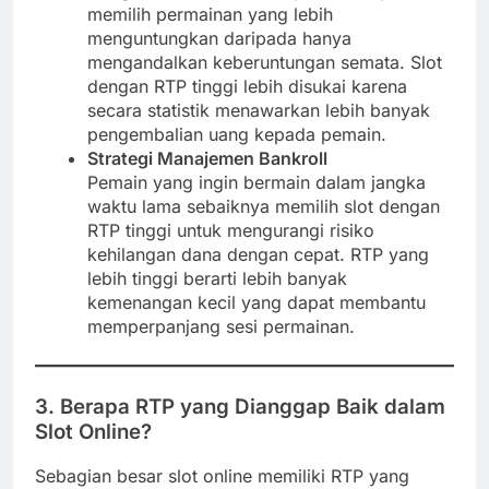
memilih permainan yang lebih
menguntungkan daripada hanya
mengandalkan keberuntungan semata. Slot
dengan RTP tinggi lebih disukai karena
secara statistik menawarkan lebih banyak
pengembalian uang kepada pemain.
Strategi Manajemen Bankroll
Pemain yang ingin bermain dalam jangka
waktu lama sebaiknya memilih slot dengan
RTP tinggi untuk mengurangi risiko
kehilangan dana dengan cepat. RTP yang
lebih tinggi berarti lebih banyak
kemenangan kecil yang dapat membantu
memperpanjang sesi permainan.
3. Berapa RTP yang Dianggap Baik dalam
Slot Online?
Sebagian besar slot online memiliki RTP yang