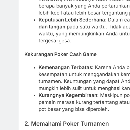
berapa banyak yang Anda pertaruhkan s
lebih kecil atau lebih besar tergantun
Keputusan Lebih Sederhana
: Dalam c
dan tangan
pada satu waktu. Tidak ada 
waktu, yang memungkinkan Anda untuk 
tergesa-gesa.
Kekurangan Poker Cash Game
Kemenangan Terbatas
: Karena Anda b
kesempatan untuk menggandakan kemen
turnamen. Keuntungan yang dapat And
mungkin lebih sulit untuk menghasilka
Kurangnya Kegembiraan
: Meskipun po
pemain merasa kurang tertantang atau
pot besar yang bisa diperoleh.
2. Memahami Poker Turnamen