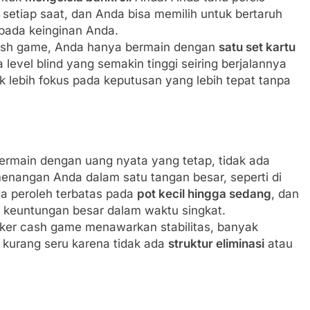
etiap saat, dan Anda bisa memilih untuk bertaruh
g pada keinginan Anda.
ash game, Anda hanya bermain dengan
satu set kartu
level blind yang semakin tinggi seiring berjalannya
lebih fokus pada keputusan yang lebih tepat tanpa
ermain dengan uang nyata yang tetap, tidak ada
angan Anda dalam satu tangan besar, seperti di
a peroleh terbatas pada
pot kecil hingga sedang
, dan
n keuntungan besar dalam waktu singkat.
ker cash game menawarkan stabilitas, banyak
 kurang seru karena tidak ada
struktur eliminasi
atau