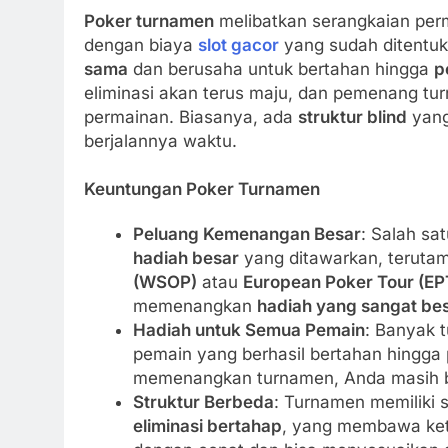
Poker turnamen
melibatkan serangkaian per
dengan biaya
slot gacor
yang sudah ditentu
sama
dan berusaha untuk bertahan hingga
p
eliminasi akan terus maju, dan pemenang tu
permainan. Biasanya, ada
struktur blind
yang
berjalannya waktu.
Keuntungan Poker Turnamen
Peluang Kemenangan Besar
: Salah sa
hadiah besar
yang ditawarkan, terutam
(WSOP)
atau
European Poker Tour (EP
memenangkan
hadiah yang sangat be
Hadiah untuk Semua Pemain
: Banyak 
pemain yang berhasil bertahan hingga p
memenangkan turnamen, Anda masih 
Struktur Berbeda
: Turnamen memiliki 
eliminasi bertahap
, yang membawa ket