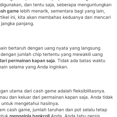
 digunakan, dan tentu saja, seberapa menguntungkan
ash game
lebih menarik, sementara bagi yang lain,
ikel ini, kita akan membahas keduanya dan mencari
jangka panjang.
ain bertaruh dengan uang nyata yang langsung
i dengan jumlah chip tertentu yang mewakili uang
dari permainan kapan saja
. Tidak ada batas waktu
main selama yang Anda inginkan.
ngan utama dari cash game adalah fleksibilitasnya.
au dan keluar dari permainan kapan saja. Anda tidak
 untuk mengetahui hasilnya.
lam cash game, jumlah taruhan dan pot selalu tetap
ntuk
mengelola bankroll
Anda. Anda tahu persis