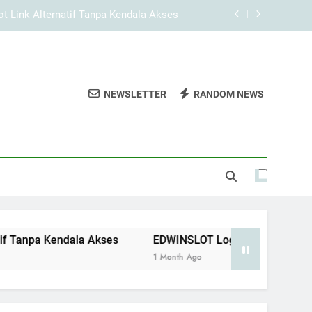
 Link Alternatif Tanpa Kendala Akses
es dari Sisi Kecepatan dan Kemudahan
ilih Akses yang Tepat untuk Pengguna
NEWSLETTER
RANDOM NEWS
 yang Stabil untuk Akses Lebih Lancar
 Link Alternatif Tanpa Kendala Akses
ta. Untuk Pengalaman Kuliner Yang Otentik.
es dari Sisi Kecepatan dan Kemudahan
ilih Akses yang Tepat untuk Pengguna
a Akses
EDWINSLOT Login: Analisis Akses dari Sisi K
1 Month Ago