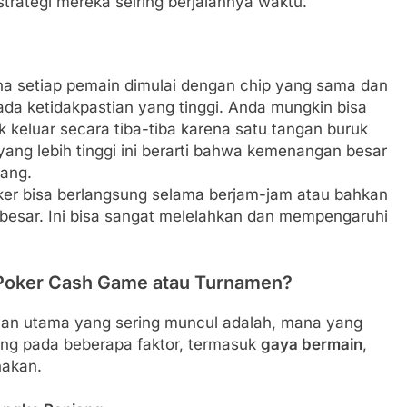
rategi mereka seiring berjalannya waktu.
na setiap pemain dimulai dengan chip yang sama dan
ada ketidakpastian yang tinggi. Anda mungkin bisa
 keluar secara tiba-tiba karena satu tangan buruk
ang lebih tinggi ini berarti bahwa kemenangan besar
rang.
ker bisa berlangsung selama berjam-jam atau bahkan
 besar. Ini bisa sangat melelahkan dan mempengaruhi
 Poker Cash Game atau Turnamen?
an utama yang sering muncul adalah, mana yang
ng pada beberapa faktor, termasuk
gaya bermain
,
akan.