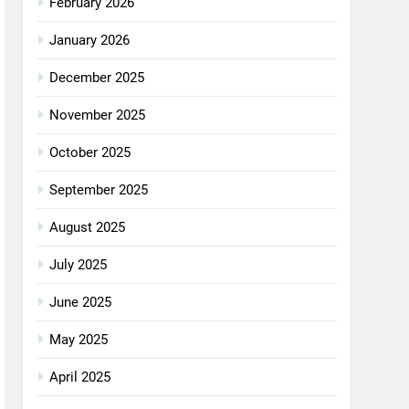
February 2026
January 2026
December 2025
November 2025
October 2025
September 2025
August 2025
July 2025
June 2025
May 2025
April 2025