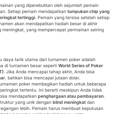
mainan yang diperebutkan oleh sejumlah pemain
kan. Setiap pemain mendapatkan
tumpukan chip yang
eringkat tertinggi
. Pemain yang tersisa setelah setiap
rnamen akan mendapatkan hadiah besar di akhir
 meningkat, yang mempercepat permainan seiring
tu daya tarik utama dari turnamen poker adalah
a di turnamen besar seperti
World Series of Poker
T)
. Jika Anda mencapai tahap akhir, Anda bisa
sar
, bahkan bisa mencapai jutaan dolar.
turnamen poker membagikan hadiah untuk beberapa
eringkat tertentu. Ini berarti meskipun Anda tidak
bisa mendapatkan
penghargaan atau pembayaran
.
struktur yang unik dengan
blind meningkat
dan
egangan lebih. Pemain harus membuat keputusan