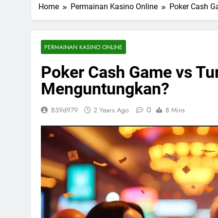
Home
Permainan Kasino Online
Poker Cash G
PERMAINAN KASINO ONLINE
Poker Cash Game vs Tu
Menguntungkan?
0
B59d979
2 Years Ago
8 Mins