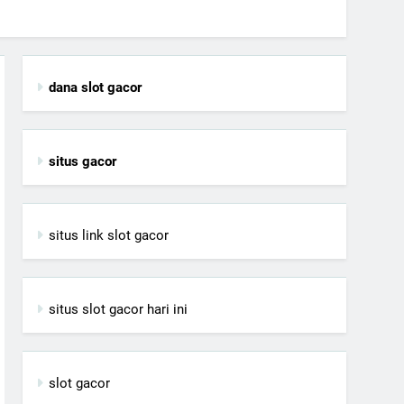
dana slot gacor
situs gacor
situs link slot gacor
situs slot gacor hari ini
slot gacor