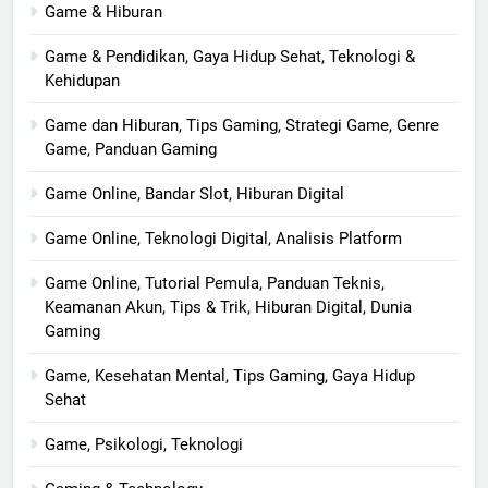
Game & Hiburan
Game & Pendidikan, Gaya Hidup Sehat, Teknologi &
Kehidupan
Game dan Hiburan, Tips Gaming, Strategi Game, Genre
Game, Panduan Gaming
Game Online, Bandar Slot, Hiburan Digital
Game Online, Teknologi Digital, Analisis Platform
Game Online, Tutorial Pemula, Panduan Teknis,
Keamanan Akun, Tips & Trik, Hiburan Digital, Dunia
Gaming
Game, Kesehatan Mental, Tips Gaming, Gaya Hidup
Sehat
Game, Psikologi, Teknologi