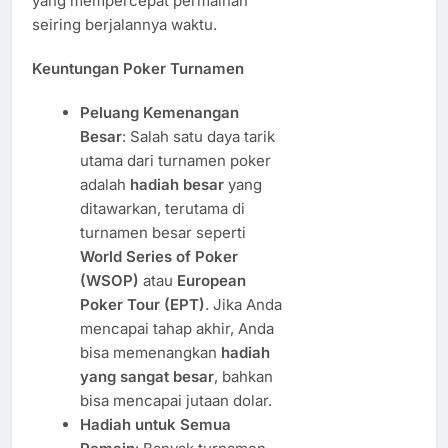
yang mempercepat permainan
seiring berjalannya waktu.
Keuntungan Poker Turnamen
Peluang Kemenangan
Besar
: Salah satu daya tarik
utama dari turnamen poker
adalah
hadiah besar
yang
ditawarkan, terutama di
turnamen besar seperti
World Series of Poker
(WSOP)
atau
European
Poker Tour (EPT)
. Jika Anda
mencapai tahap akhir, Anda
bisa memenangkan
hadiah
yang sangat besar
, bahkan
bisa mencapai jutaan dolar.
Hadiah untuk Semua