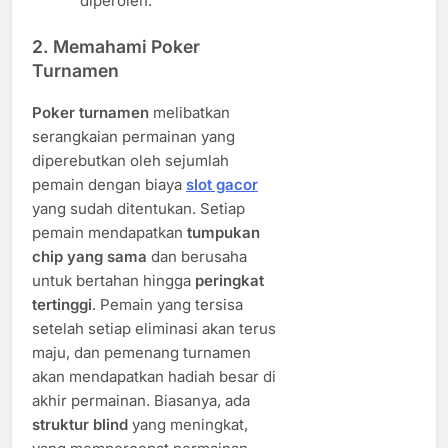
diperoleh.
2. Memahami Poker
Turnamen
Poker turnamen
melibatkan
serangkaian permainan yang
diperebutkan oleh sejumlah
pemain dengan biaya
slot gacor
yang sudah ditentukan. Setiap
pemain mendapatkan
tumpukan
chip yang sama
dan berusaha
untuk bertahan hingga
peringkat
tertinggi
. Pemain yang tersisa
setelah setiap eliminasi akan terus
maju, dan pemenang turnamen
akan mendapatkan hadiah besar di
akhir permainan. Biasanya, ada
struktur blind
yang meningkat,