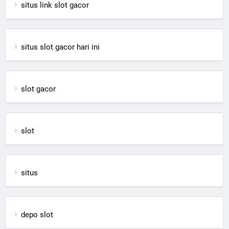
situs link slot gacor
situs slot gacor hari ini
slot gacor
slot
situs
depo slot