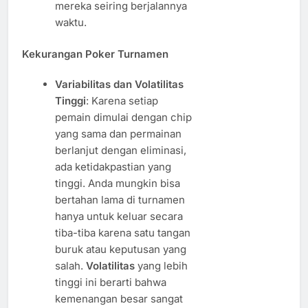
mereka seiring berjalannya
waktu.
Kekurangan Poker Turnamen
Variabilitas dan Volatilitas
Tinggi
: Karena setiap
pemain dimulai dengan chip
yang sama dan permainan
berlanjut dengan eliminasi,
ada ketidakpastian yang
tinggi. Anda mungkin bisa
bertahan lama di turnamen
hanya untuk keluar secara
tiba-tiba karena satu tangan
buruk atau keputusan yang
salah.
Volatilitas
yang lebih
tinggi ini berarti bahwa
kemenangan besar sangat