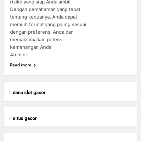
risiko yang siap Anda ambil.
Dengan pemahaman yang tepat
tentang keduanya, Anda dapat
memilih format yang paling sesuai
dengan preferensi Anda dan
memaksimalkan potensi
kemenangan Anda.
4o mini
Read More
dana slot gacor
situs gacor