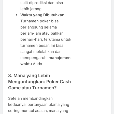
sulit diprediksi dan bisa
lebih jarang.
Waktu yang Dibutuhkan
:
Turnamen poker bisa
berlangsung selama
berjam-jam atau bahkan
berhari-hari, terutama untuk
turnamen besar. Ini bisa
sangat melelahkan dan
mempengaruhi
manajemen
waktu
Anda.
3. Mana yang Lebih
Menguntungkan: Poker Cash
Game atau Turnamen?
Setelah membandingkan
keduanya, pertanyaan utama yang
sering muncul adalah, mana yang