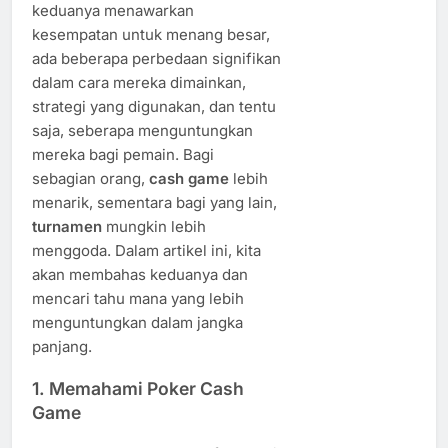
keduanya menawarkan
kesempatan untuk menang besar,
ada beberapa perbedaan signifikan
dalam cara mereka dimainkan,
strategi yang digunakan, dan tentu
saja, seberapa menguntungkan
mereka bagi pemain. Bagi
sebagian orang,
cash game
lebih
menarik, sementara bagi yang lain,
turnamen
mungkin lebih
menggoda. Dalam artikel ini, kita
akan membahas keduanya dan
mencari tahu mana yang lebih
menguntungkan dalam jangka
panjang.
1. Memahami Poker Cash
Game