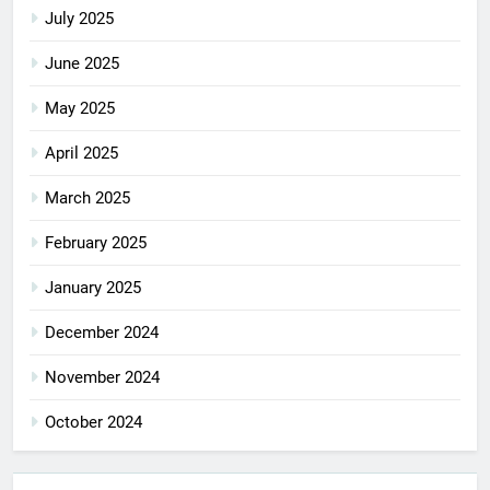
July 2025
June 2025
May 2025
April 2025
March 2025
February 2025
January 2025
December 2024
November 2024
October 2024