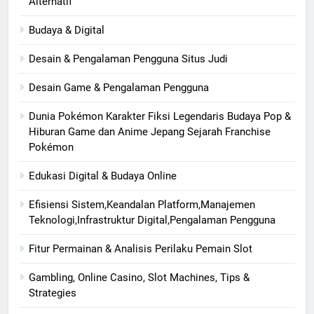
Alternatif
Budaya & Digital
Desain & Pengalaman Pengguna Situs Judi
Desain Game & Pengalaman Pengguna
Dunia Pokémon Karakter Fiksi Legendaris Budaya Pop &
Hiburan Game dan Anime Jepang Sejarah Franchise
Pokémon
Edukasi Digital & Budaya Online
Efisiensi Sistem,Keandalan Platform,Manajemen
Teknologi,Infrastruktur Digital,Pengalaman Pengguna
Fitur Permainan & Analisis Perilaku Pemain Slot
Gambling, Online Casino, Slot Machines, Tips &
Strategies