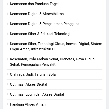
Keamanan dan Panduan Togel
Keamanan Digital & Aksesibilitas
Keamanan Digital & Pengalaman Pengguna
Keamanan Siber & Edukasi Teknologi
Keamanan Siber, Teknologi Cloud, Inovasi Digital, Sistem
Login Aman, Infrastruktur IT
Kesehatan, Pola Makan Sehat, Diabetes, Gaya Hidup
Sehat, Pencegahan Penyakit
Olahraga, Judi, Taruhan Bola
Optimasi Akses Digital
Optimasi Login dan Akses Digital
Panduan Akses Aman