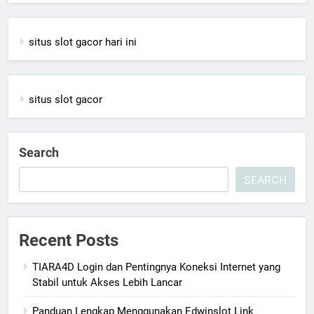
situs slot gacor hari ini
situs slot gacor
Search
SEARCH
Recent Posts
TIARA4D Login dan Pentingnya Koneksi Internet yang
Stabil untuk Akses Lebih Lancar
Panduan Lengkap Menggunakan Edwinslot Link