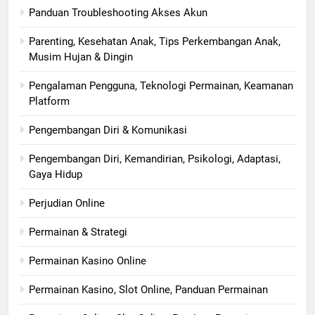
Panduan Troubleshooting Akses Akun
Parenting, Kesehatan Anak, Tips Perkembangan Anak,
Musim Hujan & Dingin
Pengalaman Pengguna, Teknologi Permainan, Keamanan
Platform
Pengembangan Diri & Komunikasi
Pengembangan Diri, Kemandirian, Psikologi, Adaptasi,
Gaya Hidup
Perjudian Online
Permainan & Strategi
Permainan Kasino Online
Permainan Kasino, Slot Online, Panduan Permainan