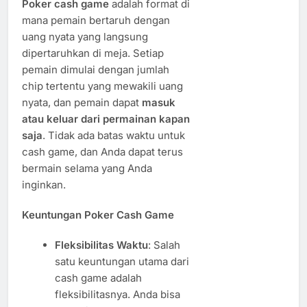
Poker cash game
adalah format di
mana pemain bertaruh dengan
uang nyata yang langsung
dipertaruhkan di meja. Setiap
pemain dimulai dengan jumlah
chip tertentu yang mewakili uang
nyata, dan pemain dapat
masuk
atau keluar dari permainan kapan
saja
. Tidak ada batas waktu untuk
cash game, dan Anda dapat terus
bermain selama yang Anda
inginkan.
Keuntungan Poker Cash Game
Fleksibilitas Waktu
: Salah
satu keuntungan utama dari
cash game adalah
fleksibilitasnya. Anda bisa