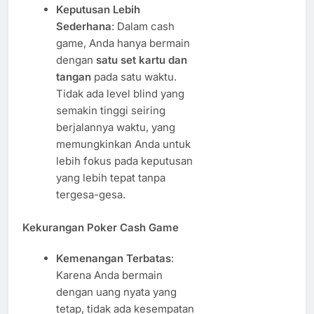
Keputusan Lebih
Sederhana
: Dalam cash
game, Anda hanya bermain
dengan
satu set kartu dan
tangan
pada satu waktu.
Tidak ada level blind yang
semakin tinggi seiring
berjalannya waktu, yang
memungkinkan Anda untuk
lebih fokus pada keputusan
yang lebih tepat tanpa
tergesa-gesa.
Kekurangan Poker Cash Game
Kemenangan Terbatas
:
Karena Anda bermain
dengan uang nyata yang
tetap, tidak ada kesempatan