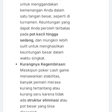
untuk menggandakan
kemenangan Anda dalam
satu tangan besar, seperti di
turnamen. Keuntungan yang
dapat Anda peroleh terbatas
pada
pot kecil hingga
sedang
, dan mungkin lebih
sulit untuk menghasilkan
keuntungan besar dalam
waktu singkat.
Kurangnya Kegembiraan
:
Meskipun poker cash game
menawarkan stabilitas,
banyak pemain merasa
kurang tertantang atau
kurang seru karena tidak
ada
struktur eliminasi
atau
pot besar yang bisa