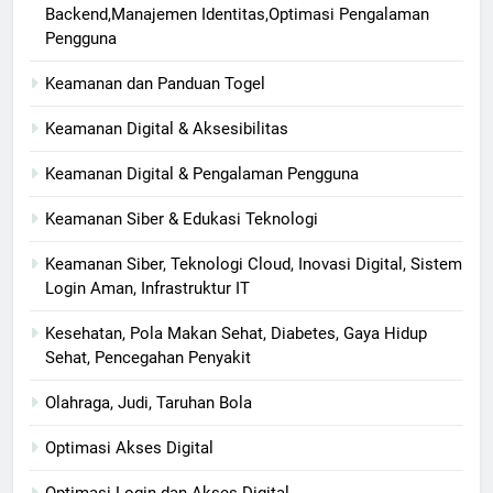
Backend,Manajemen Identitas,Optimasi Pengalaman
Pengguna
Keamanan dan Panduan Togel
Keamanan Digital & Aksesibilitas
Keamanan Digital & Pengalaman Pengguna
Keamanan Siber & Edukasi Teknologi
Keamanan Siber, Teknologi Cloud, Inovasi Digital, Sistem
Login Aman, Infrastruktur IT
Kesehatan, Pola Makan Sehat, Diabetes, Gaya Hidup
Sehat, Pencegahan Penyakit
Olahraga, Judi, Taruhan Bola
Optimasi Akses Digital