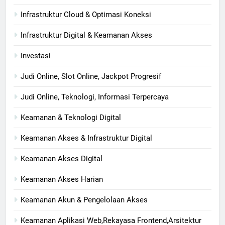
Infrastruktur Cloud & Optimasi Koneksi
Infrastruktur Digital & Keamanan Akses
Investasi
Judi Online, Slot Online, Jackpot Progresif
Judi Online, Teknologi, Informasi Terpercaya
Keamanan & Teknologi Digital
Keamanan Akses & Infrastruktur Digital
Keamanan Akses Digital
Keamanan Akses Harian
Keamanan Akun & Pengelolaan Akses
Keamanan Aplikasi Web,Rekayasa Frontend,Arsitektur