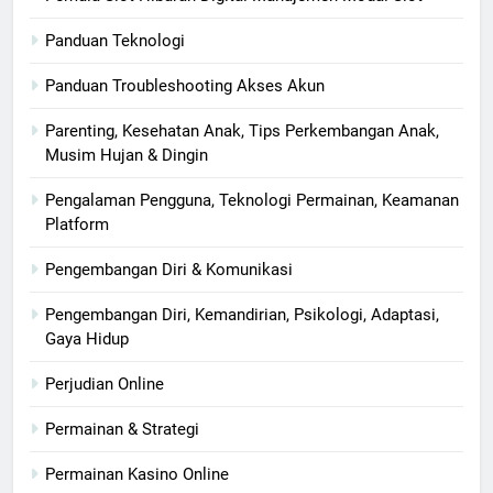
Panduan Teknologi
Panduan Troubleshooting Akses Akun
Parenting, Kesehatan Anak, Tips Perkembangan Anak,
Musim Hujan & Dingin
Pengalaman Pengguna, Teknologi Permainan, Keamanan
Platform
Pengembangan Diri & Komunikasi
Pengembangan Diri, Kemandirian, Psikologi, Adaptasi,
Gaya Hidup
Perjudian Online
Permainan & Strategi
Permainan Kasino Online