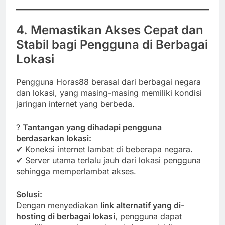
4. Memastikan Akses Cepat dan
Stabil bagi Pengguna di Berbagai
Lokasi
Pengguna Horas88 berasal dari berbagai negara
dan lokasi, yang masing-masing memiliki kondisi
jaringan internet yang berbeda.
?
Tantangan yang dihadapi pengguna
berdasarkan lokasi:
✔ Koneksi internet lambat di beberapa negara.
✔ Server utama terlalu jauh dari lokasi pengguna
sehingga memperlambat akses.
Solusi:
Dengan menyediakan
link alternatif yang di-
hosting di berbagai lokasi
, pengguna dapat