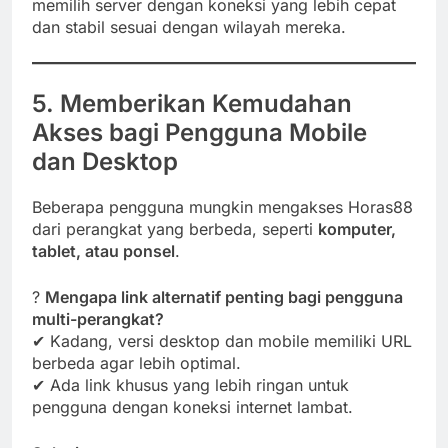
memilih server dengan koneksi yang lebih cepat
dan stabil sesuai dengan wilayah mereka.
5. Memberikan Kemudahan
Akses bagi Pengguna Mobile
dan Desktop
Beberapa pengguna mungkin mengakses Horas88
dari perangkat yang berbeda, seperti
komputer,
tablet, atau ponsel
.
?
Mengapa link alternatif penting bagi pengguna
multi-perangkat?
✔ Kadang, versi desktop dan mobile memiliki URL
berbeda agar lebih optimal.
✔ Ada link khusus yang lebih ringan untuk
pengguna dengan koneksi internet lambat.