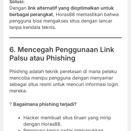
Solusi:
Dengan
link alternatif yang dioptimalkan untuk
berbagai perangkat
, Horas88 memastikan bahwa
pengguna bisa mengakses situs dengan lancar
tanpa kendala teknis.
6. Mencegah Penggunaan Link
Palsu atau Phishing
Phishing adalah teknik peretasan di mana pelaku
mencoba menipu pengguna dengan menyamar
sebagai situs resmi untuk mencuri informasi login
mereka.
?
Bagaimana phishing terjadi?
Hacker membuat situs tiruan yang mirip
dengan Horas88.
Pengguna tanpa sadar memasukkan