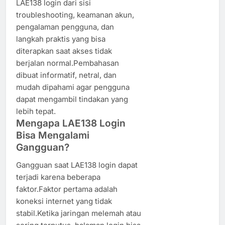
LAE138 login dari sisi
troubleshooting, keamanan akun,
pengalaman pengguna, dan
langkah praktis yang bisa
diterapkan saat akses tidak
berjalan normal.Pembahasan
dibuat informatif, netral, dan
mudah dipahami agar pengguna
dapat mengambil tindakan yang
lebih tepat.
Mengapa LAE138 Login
Bisa Mengalami
Gangguan?
Gangguan saat LAE138 login dapat
terjadi karena beberapa
faktor.Faktor pertama adalah
koneksi internet yang tidak
stabil.Ketika jaringan melemah atau