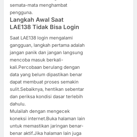
semata-mata menghambat
pengguna.
Langkah Awal Saat
LAE138 Tidak Bisa Login
Saat LAE138 login mengalami
gangguan, langkah pertama adalah
jangan panik dan jangan langsung
mencoba masuk berkali-
kali.Percobaan berulang dengan
data yang belum dipastikan benar
dapat membuat proses semakin
sulit.Sebaiknya, hentikan sebentar
dan periksa kondisi dasar terlebih
dahulu.
Mulailah dengan mengecek
koneksi internet.Buka halaman lain
untuk memastikan jaringan benar-
benar aktif.Jika halaman lain juga