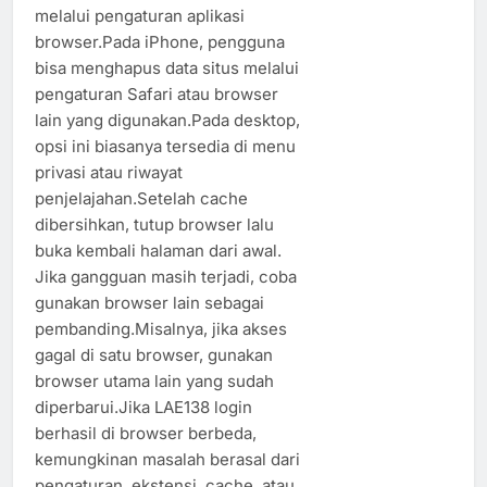
melalui pengaturan aplikasi
browser.Pada iPhone, pengguna
bisa menghapus data situs melalui
pengaturan Safari atau browser
lain yang digunakan.Pada desktop,
opsi ini biasanya tersedia di menu
privasi atau riwayat
penjelajahan.Setelah cache
dibersihkan, tutup browser lalu
buka kembali halaman dari awal.
Jika gangguan masih terjadi, coba
gunakan browser lain sebagai
pembanding.Misalnya, jika akses
gagal di satu browser, gunakan
browser utama lain yang sudah
diperbarui.Jika LAE138 login
berhasil di browser berbeda,
kemungkinan masalah berasal dari
pengaturan, ekstensi, cache, atau