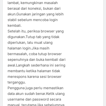
lambat, kemungkinan masalah
berasal dari koneksi, bukan dari
akun.Gunakan jaringan yang lebih
stabil sebelum mencoba login
kembali.
Setelah itu, periksa browser yang
digunakan.Tutup tab yang tidak
diperlukan, lalu muat ulang
halaman login.Jika masih
bermasalah, coba tutup browser
sepenuhnya dan buka kembali dari
awal.Langkah sederhana ini sering
membantu ketika halaman tidak
merespons karena sesi browser
terganggu.
Pengguna juga perlu memastikan
data akun sudah benar.Ketik ulang
username dan password secara
manual, terutama jika sebelumnya