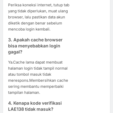
Periksa koneksi internet, tutup tab
yang tidak diperlukan, muat ulang
browser, lalu pastikan data akun
diketik dengan benar sebelum
mencoba login kembali.
3. Apakah cache browser
bisa menyebabkan login
gagal?
Ya.Cache lama dapat membuat
halaman login tidak tampil normal
atau tombol masuk tidak
merespons.Membersihkan cache
sering membantu memperbaiki
tampilan halaman.
4. Kenapa kode verifikasi
LAE138 tidak masuk?