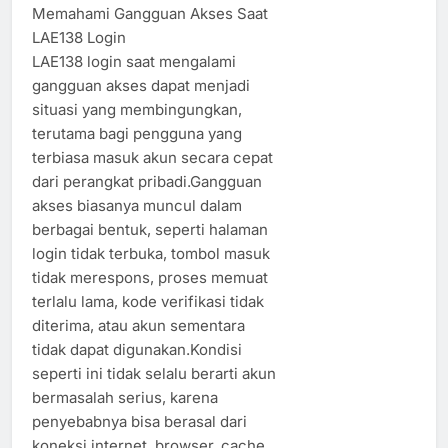
Memahami Gangguan Akses Saat
LAE138 Login
LAE138 login saat mengalami
gangguan akses dapat menjadi
situasi yang membingungkan,
terutama bagi pengguna yang
terbiasa masuk akun secara cepat
dari perangkat pribadi.Gangguan
akses biasanya muncul dalam
berbagai bentuk, seperti halaman
login tidak terbuka, tombol masuk
tidak merespons, proses memuat
terlalu lama, kode verifikasi tidak
diterima, atau akun sementara
tidak dapat digunakan.Kondisi
seperti ini tidak selalu berarti akun
bermasalah serius, karena
penyebabnya bisa berasal dari
koneksi internet, browser, cache,