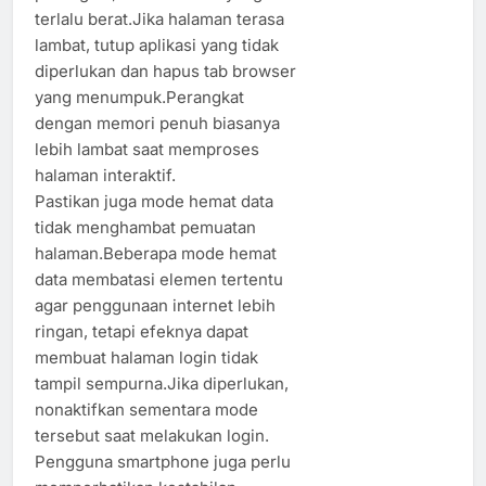
terlalu berat.Jika halaman terasa
lambat, tutup aplikasi yang tidak
diperlukan dan hapus tab browser
yang menumpuk.Perangkat
dengan memori penuh biasanya
lebih lambat saat memproses
halaman interaktif.
Pastikan juga mode hemat data
tidak menghambat pemuatan
halaman.Beberapa mode hemat
data membatasi elemen tertentu
agar penggunaan internet lebih
ringan, tetapi efeknya dapat
membuat halaman login tidak
tampil sempurna.Jika diperlukan,
nonaktifkan sementara mode
tersebut saat melakukan login.
Pengguna smartphone juga perlu