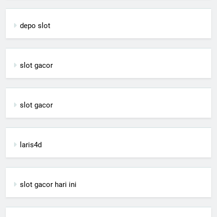
depo slot
slot gacor
slot gacor
laris4d
slot gacor hari ini