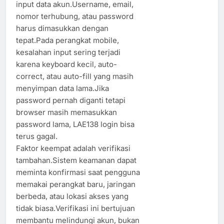
input data akun.Username, email,
nomor terhubung, atau password
harus dimasukkan dengan
tepat.Pada perangkat mobile,
kesalahan input sering terjadi
karena keyboard kecil, auto-
correct, atau auto-fill yang masih
menyimpan data lama.Jika
password pernah diganti tetapi
browser masih memasukkan
password lama, LAE138 login bisa
terus gagal.
Faktor keempat adalah verifikasi
tambahan.Sistem keamanan dapat
meminta konfirmasi saat pengguna
memakai perangkat baru, jaringan
berbeda, atau lokasi akses yang
tidak biasa.Verifikasi ini bertujuan
membantu melindungi akun, bukan