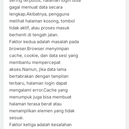
sering terputus, halaman login bisa
gagal memuat data secara
lengkap.Akibatnya, pengguna
melihat halaman kosong, tombol
tidak aktif, atau proses masuk
berhenti di tengah jalan.
Faktor kedua adalah masalah pada
browser.Browser menyimpan
cache, cookie, dan data sesi yang
membantu mempercepat
akses.Namun, jika data lama
bertabrakan dengan tampilan
terbaru, halaman login dapat
mengalami error.Cache yang
menumpuk juga bisa membuat
halaman terasa berat atau
menampilkan elemen yang tidak
sesuai.
Faktor ketiga adalah kesalahan