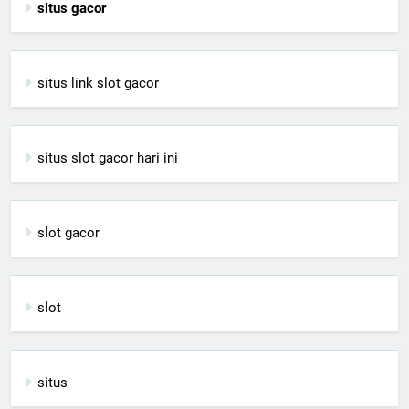
situs gacor
situs link slot gacor
situs slot gacor hari ini
slot gacor
slot
situs